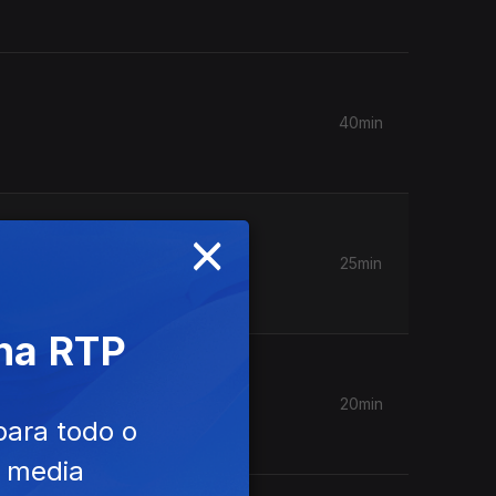
40min
×
25min
 na RTP
20min
para todo o
e media