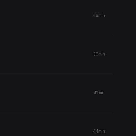
46min
36min
41min
44min