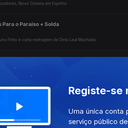
alizadores, Novo Cinema em Espinho
 Para o Paraíso + Solda
uno Pinto e curta-metragem de Dinis Leal Machado
ragem de Dinis Leal Machado.
Registe-se
 Salazar + Quorum
Uma única conta 
onseca
serviço público d