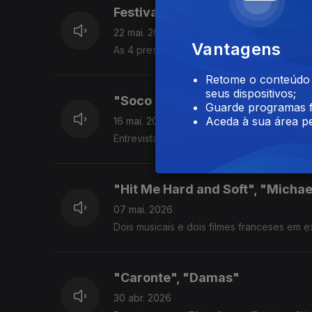
Festival Cannes 2026
22 mai. 2026
Vantagens
As 4 presenças portuguesas no festival
Retome o conteúdo a
seus dispositivos;
"Soco a Soco", "A providência e 
Guarde programas f
Aceda à sua área pe
16 mai. 2026
Entrevistas com Diogo Varela Silva, João N
"Hit Me Hard and Soft", "Michae
07 mai. 2026
Dois musicais e dois filmes franceses em 
"Caronte", "Damas"
30 abr. 2026