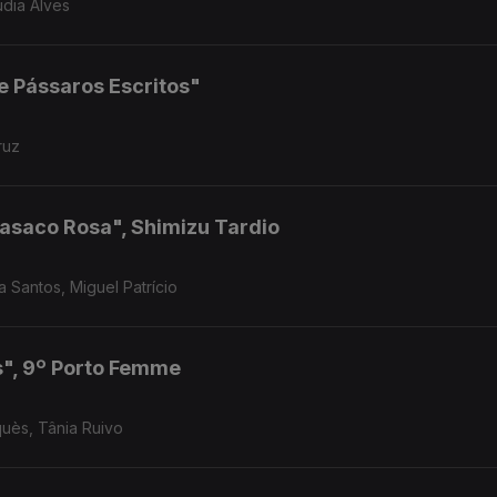
udia Alves
e Pássaros Escritos"
ruz
Casaco Rosa", Shimizu Tardio
a Santos, Miguel Patrício
s", 9º Porto Femme
quès, Tânia Ruivo