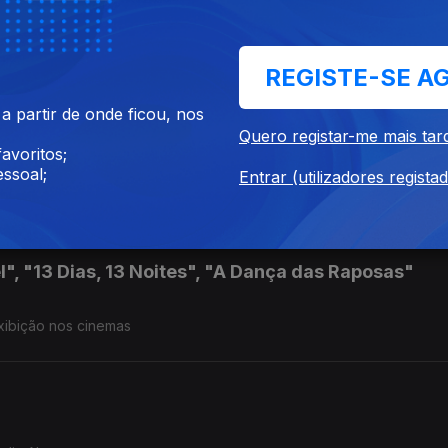
REGISTE-SE A
 partir de onde ficou, nos
Quero registar-me mais tar
Guitarra", "FIrst Date", "Sabrina"
avoritos;
ssoal;
Entrar (utilizadores regista
icolau, Luís Filipe Borges, MJ Sousa
l", "13 Dias, 13 Noites", "A Dança das Raposas"
exibição nos cinemas