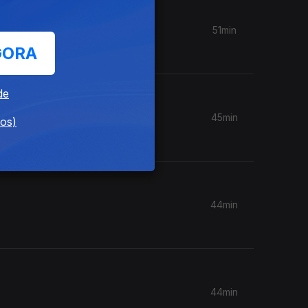
51min
GORA
de
45min
dos)
44min
44min