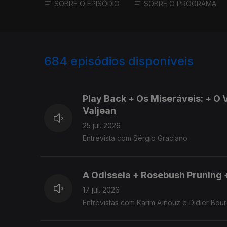
SOBRE O EPISÓDIO
SOBRE O PROGRAMA
684
episódios disponíveis
927530
908910
Play Back + Os Miseráveis: + O 
Valjean
25 jul. 2026
Entrevista com Sérgio Graciano
A Odisseia + Rosebush Pruning
17 jul. 2026
Entrevistas com Karim Aïnouz e Didier Bou