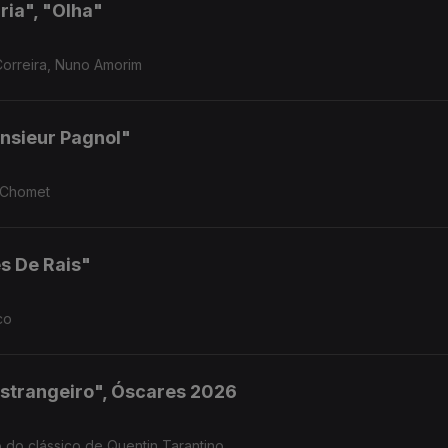
ria", "Olha"
Correira, Nuno Amorim
nsieur Pagnol"
n Chomet
s De Rais"
co
 Estrangeiro", Óscares 2026
 do clássico de Quentin Tarantino