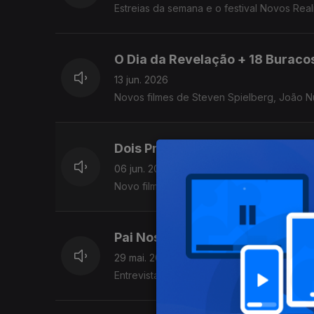
Estreias da semana e o festival Novos Re
O Dia da Revelação + 18 Buracos
13 jun. 2026
Novos filmes de Steven Spielberg, João N
Dois Procuradores + Solda
06 jun. 2026
Novo filme de Sergei Loznitsa e curta-met
Pai Nosso - Os Últimos Dias de
29 mai. 2026
Entrevistas a José Filipe Costa e Rafael F