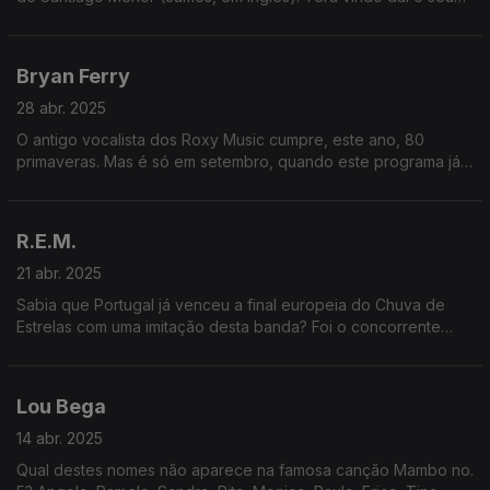
nome? Não! Ele é James (Jr.) porque também era o nome do
seu pai!
Bryan Ferry
28 abr. 2025
O antigo vocalista dos Roxy Music cumpre, este ano, 80
primaveras. Mas é só em setembro, quando este programa já
terá outro tema. Por isso, falamos dele no aniversário do êxito
"Slave to Love"!
R.E.M.
21 abr. 2025
Sabia que Portugal já venceu a final europeia do Chuva de
Estrelas com uma imitação desta banda? Foi o concorrente
Carlos Bruno com a canção "Everybody Hurts". Mais um
grande orgulho!
Lou Bega
14 abr. 2025
Qual destes nomes não aparece na famosa canção Mambo no.