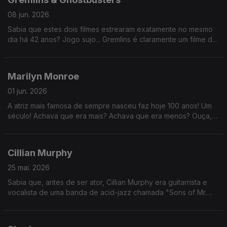
08 jun. 2026
Sabia que estes dois filmes estrearam exatamente no mesmo
dia há 42 anos? Jogo sujo... Gremlins é claramente um filme de
Natal. Foi para lixar a estreia ao Ghostbusters, só pode.
Marilyn Monroe
01 jun. 2026
A atriz mais famosa de sempre nasceu faz hoje 100 anos! Um
século! Achava que era mais? Achava que era menos? Ouça,
comente, me segue, compartilha, etc.
Cillian Murphy
25 mai. 2026
Sabia que, antes de ser ator, Cillian Murphy era guitarrista e
vocalista de uma banda de acid-jazz chamada "Sons of Mr.
Green Genes"? (era uma banda de garotos, podia até dar em
nada)