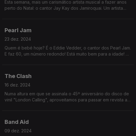
Esta semana, mais um carismático artista musical a fazer anos
perto do Natal: o cantor Jay Kay dos Jamiroquai. Um artista
que aborda temas "bué necessários", como diria o ajudante
Renato Alexandre.
Pearl Jam
23 dez. 2024
Quem é bebé hoje? É o Eddie Vedder, o cantor dos Pearl Jam.
E faz 60, um número redondo! Está muito bem para a idade! 60
são os novos 50, mas, para os rockeiros, 60 são os novos 40!
The Clash
16 dez. 2024
Numa altura em que se assinala o 45º aniversário do disco de
vinil "London Calling", aproveitamos para passar em revista a
carreira desta banda assim mais punk. Ouça para saber várias
curiosidades!
Band Aid
09 dez. 2024