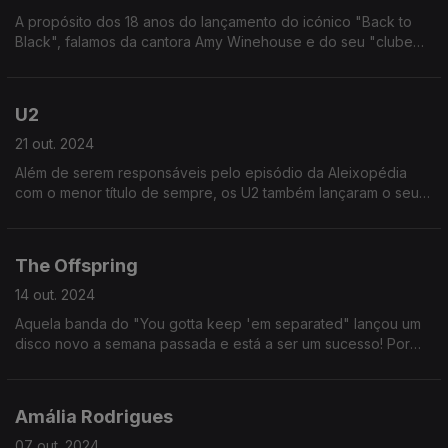
A propósito dos 18 anos do lançamento do icónico "Back to
Black", falamos da cantora Amy Winehouse e do seu "clube
dos 27" - um clube muito triste de pessoas que nos deixaram
precocemente.
U2
21 out. 2024
Além de serem responsáveis pelo episódio da Aleixopédia
com o menor título de sempre, os U2 também lançaram o seu
álbum de estreia ("Boy") há 44 anos. E 44 são os novos 33
(idade de Cristo)
The Offspring
14 out. 2024
Aquela banda do "You gotta keep 'em separated" lançou um
disco novo a semana passada e está a ser um sucesso! Por
isso, o tema do fascículo de hoje é essa banda, os The
Offspring.
Amália Rodrigues
07 out. 2024