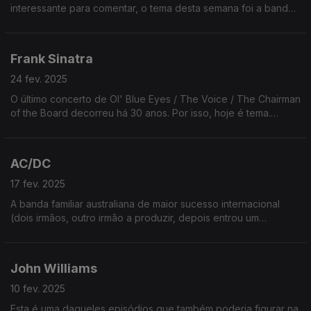
interessante para comentar, o tema desta semana foi a banda
Os Metallica, porque o seu famoso disco Master of Puppets
faz hoje 39 anos (quase 40).
Frank Sinatra
24 fev. 2025
O último concerto de Ol' Blue Eyes / The Voice / The Chairman
of the Board decorreu há 30 anos. Por isso, hoje é tema.
Falamos de hobbies, manias, do seu desaparecimento, etc.
Oiça já!
AC/DC
17 fev. 2025
A banda familiar australiana de maior sucesso internacional
(dois irmãos, outro irmão a produzir, depois entrou um
sobrinho). Têm ainda um vocalista de boina, como os
Scorpions.
John Williams
10 fev. 2025
Esta é uma daqueles episódios que também poderia figurar na