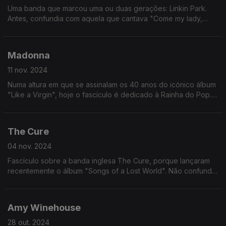
Uma banda que marcou uma ou duas gerações: Linkin Park.
Antes, confundia com aquela que cantava "Come my lady,
come come, my lady. You're my butterfly, sugar, baby". Agora
já não.
Madonna
11 nov. 2024
Numa altura em que se assinalam os 40 anos do icónico álbum
"Like a Virgin", hoje o fascículo é dedicado à Rainha do Pop.
Que já morou em Portugal e tudo (grande orgulho para um dos
comentadores).
The Cure
04 nov. 2024
Fascículo sobre a banda inglesa The Cure, porque lançaram
recentemente o álbum "Songs of a Lost World". Não confundir
com "The Lost World" que é um livro sobre dinossauros.
Amy Winehouse
28 out. 2024