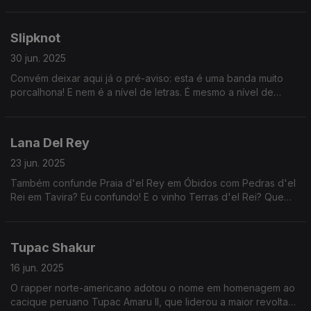
velha a ser vendida por 3 mil dólares com uma assinatura falsa
sua.
Slipknot
30 jun. 2025
Convém deixar aqui já o pré-aviso: esta é uma banda muito
porcalhona! E nem é a nível de letras. É mesmo a nível de
vomitar nos concertos. E comerem pássaros mortos.
Lana Del Rey
23 jun. 2025
Também confunde Praia d'el Rey em Óbidos com Pedras d'el
Rei em Tavira? Eu confundo! E o vinho Terras d'el Rei? Que
ainda veio confundir mais as coisas? Ouça, mas é, e não
pense mais nisso!
Tupac Shakur
16 jun. 2025
O rapper norte-americano adotou o nome em homenagem ao
cacique peruano Tupac Amaru II, que liderou a maior revolta