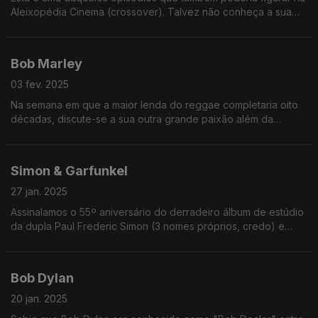
Aleixopédia Cinema (crossover). Talvez não conheça a sua
cara, mas certamente sabe trautear a sua obra!
Bob Marley
03 fev. 2025
Na semana em que a maior lenda do reggae completaria oito
décadas, discute-se a sua outra grande paixão além da
música. Não, não é uma coisa de fumar. É uma coisa mais ou
menos saudável!
Simon & Garfunkel
27 jan. 2025
Assinalamos o 55º aniversário do derradeiro álbum de estúdio
da dupla Paul Frederic Simon (3 nomes próprios, credo) e
Arthur Ira Garfunkel. Ouça já e descubra os motivos da
separação da dupla!
Bob Dylan
20 jan. 2025