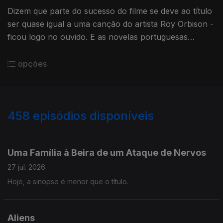
Dizem que parte do sucesso do filme se deve ao título
ser quase igual a uma canção do artista Roy Orbison -
ficou logo no ouvido. E as novelas portuguesas
passaram a usar o mesmo truque!
opções
458
episódios disponíveis
927132
908236
891091
872216
848585
829233
809917
791350
768312
748032
Uma Família à Beira de um Ataque de Nervos
27 jul. 2026
Hoje, a sinopse é menor que o título.
Aliens