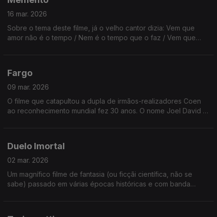
16 mar. 2026
Sobre o tema deste filme, já o velho cantor dizia: Vem que
amor não é o tempo / Nem é o tempo que o faz / Vem que
amor é o momento / Em que me dou / Em que te dás.
Fargo
09 mar. 2026
O filme que catapultou a dupla de irmãos-realizadores Coen
ao reconhecimento mundial fez 30 anos. O nome Joel David (o
mais velho) podia ser português. Ethan Jesse (o mais novo) já
não.
Duelo Imortal
02 mar. 2026
Um magnífico filme de fantasia (ou ficçãi científica, não se
sabe) passado em várias épocas históricas e com banda
sonora dos Queen! (melhor que a do Flash Gordon). Veja ou
reveja já hoje!