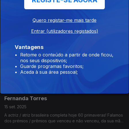
REGISTE-SE AGORA
James Dean
29 set. 2025
Quero registar-me mais tarde
Sabia que a primeira vez que o James Dean apareceu na
Entrar (utilizadores registados)
televisão foi a fazer um reclame para uma conhecida marca de
refrigerantes?
Vantagens
Seven
Retome o conteúdo a partir de onde ficou,
nos seus dispositivos;
22 set. 2025
Guarde programas favoritos;
Um dos buddy movies mais famosos dos anos 90 faz hoje 30
Aceda à sua área pessoal;
anos. Se ainda não o tiver visto, veja antes de ouvir este
episódio... porque CONTÉM SPOILERS!
Fernanda Torres
15 set. 2025
A actriz / atriz brasileira completa hoje 60 primaveras! Falamos
dos prémios / prêmios que venceu e não venceu, da sua mãe,
de bolos franceses e da novela "Selva de Pedra" (1986).