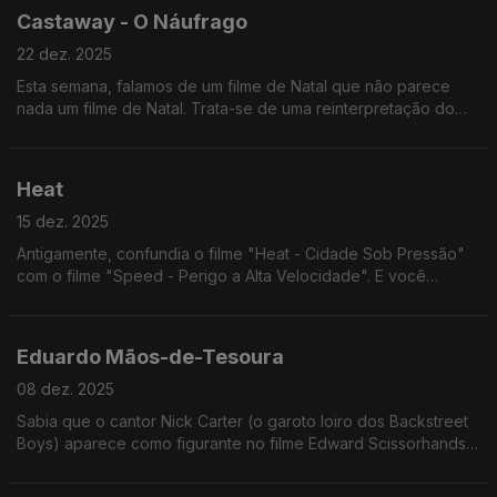
Castaway - O Náufrago
22 dez. 2025
Esta semana, falamos de um filme de Natal que não parece
nada um filme de Natal. Trata-se de uma reinterpretação do
Robinson Crusoe, mas em que o Sexta-Feira é uma cabeça
numa bola.
Heat
15 dez. 2025
Antigamente, confundia o filme "Heat - Cidade Sob Pressão"
com o filme "Speed - Perigo a Alta Velocidade". E você
também, que eu sei. Ouça já e deixe de confundir!
Eduardo Mãos-de-Tesoura
08 dez. 2025
Sabia que o cantor Nick Carter (o garoto loiro dos Backstreet
Boys) aparece como figurante no filme Edward Scissorhands?
Tinha 12 anos, foi antes de entrar para a banda (só entrou com
13)