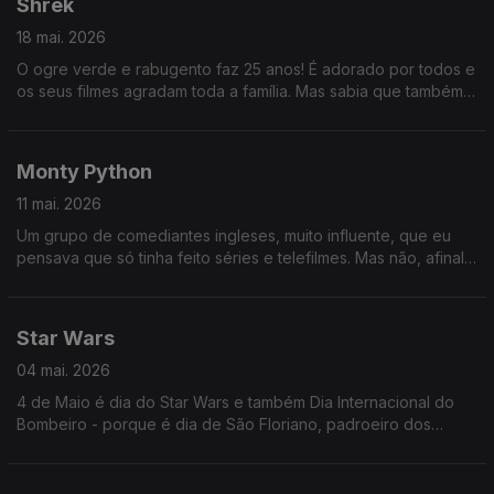
Shrek
18 mai. 2026
O ogre verde e rabugento faz 25 anos! É adorado por todos e
os seus filmes agradam toda a família. Mas sabia que também
está associado a algumas histórias tristes? Oiça já e saiba
quais!
Monty Python
11 mai. 2026
Um grupo de comediantes ingleses, muito influente, que eu
pensava que só tinha feito séries e telefilmes. Mas não, afinal
também houve uns quantos a estrear no cinema mesmo.
Star Wars
04 mai. 2026
4 de Maio é dia do Star Wars e também Dia Internacional do
Bombeiro - porque é dia de São Floriano, padroeiro dos
mesmos. É, ainda, feriado municipal em Sesimbra!