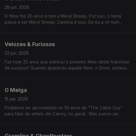
29 jun. 2026
O filme faz 20 anos e tem a Meryl Streep. Por isso, o tema
passa a ser Meryl Streep. Carisma é isso. Se eu a vir num
restaurante, também passa a ser "o restaurante onde eu vi a
Meryl Streep".
Velozes & Furiosos
22 jun. 2026
Faz hoje 25 anos que estreou o primeiro filme deste franchise
de sucesso! Quando apareceu aquele filme, o Drive, achava
que era imitação (os casos de sucesso costumam ser
imitados). Mas não.
O Melga
15 jun. 2026
Podíamos ter aproveitado os 30 anos de "The Cable Guy"
para falar do artista Jim Carrey, no geral... Mas somos um
programa fiel aos seus princípios. Fica para a próxima, amigo!
Gremlins & Ghostbusters