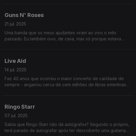
Guns N' Roses
21 jul. 2025
Uma banda que os meus ajudantes viram ao vivo o mês
passado. Eu também ouvi, de casa, mas só porque estava
calor e tive que deixar as janelas abertas.
Live Aid
14 jul. 2025
Faz 40 anos que ocorreu o maior concerto de caridade de
sempre - angariou cerca de cem milhões de libras esterlinas
para as vítimas da fome na Etiópia. Acho que ainda é o
recorde.
Ringo Starr
07 jul. 2025
Sabia que Ringo Starr não dá autógrafos? Segundo o próprio,
terá parado de autografar após ter descoberto uma guitarra