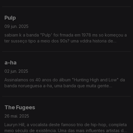
anticolonial das Américas no século XVIII contra o Império
Espanhol.
Pulp
09 jun. 2025
sabiam k a banda "Pulp' foi frmada em 1978 ms so komeçou a
ter susseço tipo a meio dos 90s? uma vddra historia de
precistencia!!! nc dezistam dos vossos sonhos ppl!!! (by Renato
Alexandre)
a-ha
02 jun. 2025
Assinalamos os 40 anos do álbum "Hunting High and Low" da
banda norueguesa a-ha, uma banda que muita gente
confundia com os Duran Duran e/ou com os Alphaville.
The Fugees
26 mai. 2025
Lauryn Hill, a vocalista deste famoso trio de hip-hop, completa
meio século de existência. Uma das mais influentes artistas da