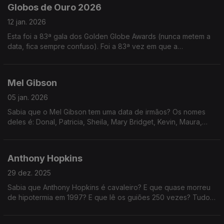
Globos de Ouro 2026
12 jan. 2026
Esta foi a 83ª gala dos Golden Globe Awards (nunca metem a
data, fica sempre confuso). Foi a 83ª vez em que a
Associação de Imprensa Estrangeira de Hollywood atribuiu
prémios nas áreas de cinema e TV.
Mel Gibson
05 jan. 2026
Sabia que o Mel Gibson tem uma data de irmãos? Os nomes
deles é: Donal, Patricia, Sheila, Mary Bridget, Kevin, Maura,
Daniel, Cristopher, Anne, Andrew (todos Gibson, também).
Anthony Hopkins
29 dez. 2025
Sabia que Anthony Hopkins é cavaleiro? E que quase morreu
de hipotermia em 1997? E que lê os guiões 250 vezes? Tudo
assuntos NÂO abordados neste episódio... porque há muitos
mais!