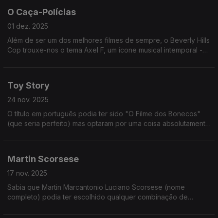
O Caça-Polícias
01 dez. 2025
Além de ser um dos melhores filmes de sempre, o Beverly Hills
Cop trouxe-nos o tema Axel F, um ícone musical intemporal -
recentemente popularizado pelo boneco Crazy Frog!
Toy Story
24 nov. 2025
O título em português podia ter sido "O Filme dos Bonecos"
(que seria perfeito) mas optaram por uma coisa absolutamente
genérica como "Toy Story: Os Rivais". Enfim.
Martin Scorsese
17 nov. 2025
Sabia que Martin Marcantonio Luciano Scorsese (nome
completo) podia ter escolhido qualquer combinação de
nomes e teria, na mesma, um nome artístico decente?