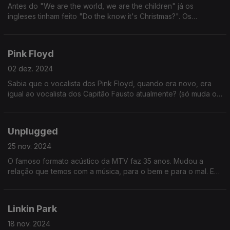
Antes do "We are the world, we are the children" já os
ingleses tinham feito "Do the know it's Christmas?". Os
americanos é que não podem ver nada estrangeiro a ter
sucesso, querem logo copiar...
Pink Floyd
02 dez. 2024
Sabia que o vocalista dos Pink Floyd, quando era novo, era
igual ao vocalista dos Capitão Fausto atualmente? (só muda o
cabelo) No episódio não falamos nada disso, falamos de
outras coisas.
Unplugged
25 nov. 2024
O famoso formato acústico da MTV faz 35 anos. Mudou a
relação que temos com a música, para o bem e para o mal. E
não é só maneira de falar... Sabe em que medida mudou para
o mal? Ouça e descubra!
Linkin Park
18 nov. 2024