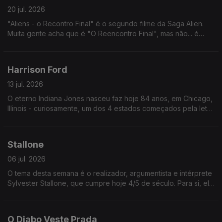
20 jul. 2026
"Aliens - o Recontro Final" é o segundo filme da Saga Alien.
Muita gente acha que é "O Reencontro Final", mas não... é
"Recontro" (uma palavra que nunca ninguém usa, escolheram
só para confundir.
Harrison Ford
13 jul. 2026
O eterno Indiana Jones nasceu faz hoje 84 anos, em Chicago,
Illinois - curiosamente, um dos 4 estados começados pela letra
i, tal como Indiana. Os outros são Idaho e Iowa.
Stallone
06 jul. 2026
O tema desta semana é o realizador, argumentista e intérprete
Sylvester Stallone, que cumpre hoje 4/5 de século. Para si, ele
é quem? O eterno Rocky ou o eterno Rambo?
O Diabo Veste Prada