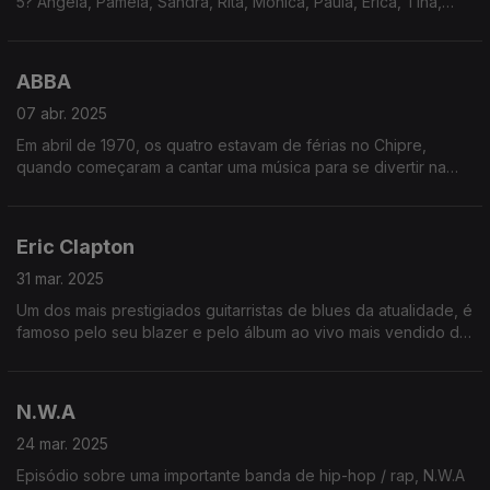
5? Angela, Pamela, Sandra, Rita, Monica, Paula, Erica, Tina,
Maria, Jessica (mais difícil do que parece). Divirta-se
desafiando os seus amigos!
ABBA
07 abr. 2025
Em abril de 1970, os quatro estavam de férias no Chipre,
quando começaram a cantar uma música para se divertir na
praia - terminou em apresentação improvisada para as Forças
da Paz da ONU.
Eric Clapton
31 mar. 2025
Um dos mais prestigiados guitarristas de blues da atualidade, é
famoso pelo seu blazer e pelo álbum ao vivo mais vendido de
sempre (sim, o MTV Unplugged do Eric Clapton vendeu mais
que o dos Nirvana).
N.W.A
24 mar. 2025
Episódio sobre uma importante banda de hip-hop / rap, N.W.A