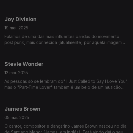
sua geração! Sabia que chegou a ser nora (póstuma) de Bob
Marley?
Joy Division
19 mai. 2025
Falamos de uma das mais influentes bandas do movimento
post punk, mais conhecida (atualmente) por aquela imagem
das t-shirts que é tipo umas curvas de nível a fazer uma
cordilheira.
Stevie Wonder
12 mai. 2025
As pessoas só se lembram do" I Just Called to Say I Love You",
mas o "Part-Time Lover" também é um belo de um musicão
(quiçá melhor, até). Ouçam e depois digam se é ou não é
verdade.
James Brown
05 mai. 2025
O cantor, compositor e dançarino James Brown nasceu no dia
de Santiago Menor (James, em inglês). Terá vindo daí o seu