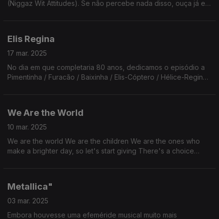
(Niggaz Wit Attitudes). Se não percebe nada disso, ouça já e
continue sem perceber nada porque o Renato explica sempre
tudo mal!
Elis Regina
17 mar. 2025
No dia em que completaria 80 anos, dedicamos o episódio a
Pimentinha / Furacão / Baixinha / Elis-Cóptero / Hélice-Regina -
uma das maiores vozes de sempre da música popular
brasileira.
We Are the World
10 mar. 2025
We are the world We are the children We are the ones who
make a brighter day, so let's start giving There's a choice
we're making We're saving our own lives It's true we'll make a
better day, just you and me
Metallica"
03 mar. 2025
Embora houvesse uma efeméride musical muito mais