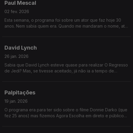
Paul Mescal
02 fev. 2026
Esta semana, o programa foi sobre um ator que faz hoje 30
anos. Nem sabia quem era. Quando me mandaram o nome, até
imaginei o Pedro Pascal. Mas não - é um ator assim mais
garoto.
David Lynch
26 jan. 2026
Sabia que David Lynch esteve quase para realizar O Regresso
de Jedi? Mas, se tivesse aceitado, já não ia a tempo de
realizar o Dune (e nunca teríamos aquela cena com o Sting de
cueca...)
Palpitações
19 jan. 2026
O programa era para ter sido sobre o filme Donnie Darko (que
fez 25 anos) mas fizemos Agora Escolha em direto e público
foi soberano: ganhou um excelente filme com o ator Kevin
Bacon.