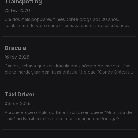
Trainspotting
23 fev. 2026
Um dos mais populares filmes sobre droga aos 30 anos.
Lembro-me de ver o cartaz... achava que era de uma bandas
de Brit Pop. E até faz algum sentido, se formos bem a ver.
Drácula
16 fev. 2026
Dantes, achava que ser drácula era sinónimo de vampiro ("se
ele te morder, também ficas drácula!") e que "Conde Drácula"
era tipo um chefe dos dráculas. Mas não - Drácula é um
vampiro específico.
Táxi Driver
09 fev. 2026
Porque é que o título do filme Táxi Driver, que é "Motorista de
Táxi" no Brasil, não teve direito a tradução em Portugal?
Porque é que não ficou "O Taxista"? Não faz sentido. Alguém
sabe?