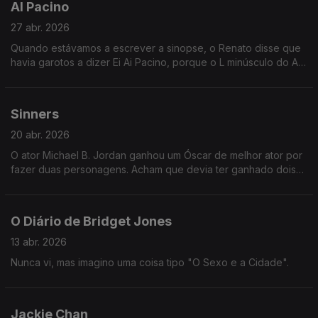
Al Pacino
27 abr. 2026
Quando estávamos a escrever a sinopse, o Renato disse que
havia garotos a dizer Ei Ai Pacino, porque o L minúsculo do Al
parede um I maiúsculo. Não percebi se era verdade ou
piadola dele.
Sinners
20 abr. 2026
O ator Michael B. Jordan ganhou um Óscar de melhor ator por
fazer duas personagens. Acham que devia ter ganhado dois?
Ou duas metades? Porquê? Justifique a sua resposta.
O Diário de Bridget Jones
13 abr. 2026
Nunca vi, mas imagino uma coisa tipo "O Sexo e a Cidade".
Jackie Chan