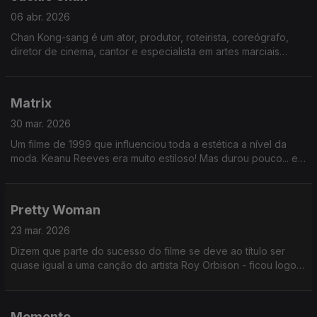
06 abr. 2026
Chan Kong-sang é um ator, produtor, roteirista, coreógrafo,
diretor de cinema, cantor e especialista em artes marciais
honconguês. Honconguês. Já tinha ouvido isto? Ou visto
escrito?
Matrix
30 mar. 2026
Um filme de 1999 que influenciou toda a estética a nível da
moda. Keanu Reeves era muito estiloso! Mas durou pouco... em
2023. quando saiu a sequela, já era um estilo meio parolo.
Pretty Woman
23 mar. 2026
Dizem que parte do sucesso do filme se deve ao título ser
quase igual a uma canção do artista Roy Orbison - ficou logo
no ouvido. E as novelas portuguesas passaram a usar o
mesmo truque!
Memento