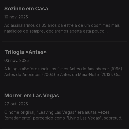
Sozinho em Casa
10 nov. 2025
Ao assinalarmos os 35 anos da estreia de um dos filmes mais
natalícios de sempre, declaramos aberta esta pouco
suportável quadra. Já ouviu a música do John Lennon no
shopping? Eu já.
Trilogia «Antes»
03 nov. 2025
A trilogia «Before» inclui os filmes Antes do Amanhecer (1995),
Antes do Anoitecer (2004) e Antes da Meia-Noite (2013). Os
actores principais é: Ethan Hawke e Julie Delpy.
Morrer em Las Vegas
27 out. 2025
O nome original, "Leaving Las Vegas" era muitas vezes
(erradamente) percebido como "Living Las Vegas", sobretudo
depois de 1999, ano em que Ricky Martin lança o hit "Livin La