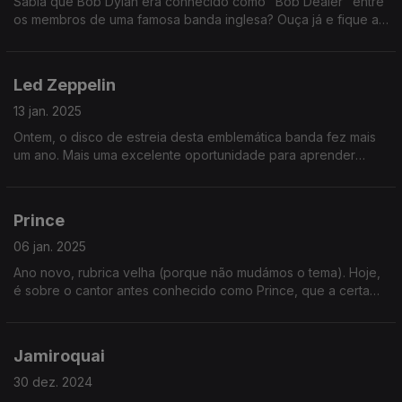
Sabia que Bob Dylan era conhecido como "Bob Dealer" entre
os membros de uma famosa banda inglesa? Ouça já e fique a
saber essa e muitas outras curiosidades sobre este artista
premiado.
Led Zeppelin
13 jan. 2025
Ontem, o disco de estreia desta emblemática banda fez mais
um ano. Mais uma excelente oportunidade para aprender
coisas sobre os elementos da banda, economia, saúde e
muito mais.
Prince
06 jan. 2025
Ano novo, rubrica velha (porque não mudámos o tema). Hoje,
é sobre o cantor antes conhecido como Prince, que a certa
altura mudou o nome para um símbolo parecido com aqueles
do zodíaco.
Jamiroquai
30 dez. 2024