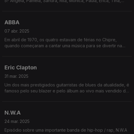
5? Angela, Pamela, Sandra, Rita, Monica, Paula, Erica, Tina,
Maria, Jessica (mais difícil do que parece). Divirta-se
desafiando os seus amigos!
ABBA
07 abr. 2025
Em abril de 1970, os quatro estavam de férias no Chipre,
quando começaram a cantar uma música para se divertir na
praia - terminou em apresentação improvisada para as Forças
da Paz da ONU.
Eric Clapton
31 mar. 2025
Um dos mais prestigiados guitarristas de blues da atualidade, é
famoso pelo seu blazer e pelo álbum ao vivo mais vendido de
sempre (sim, o MTV Unplugged do Eric Clapton vendeu mais
que o dos Nirvana).
N.W.A
24 mar. 2025
Episódio sobre uma importante banda de hip-hop / rap, N.W.A