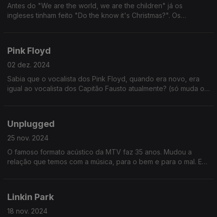
Antes do "We are the world, we are the children" já os
ingleses tinham feito "Do the know it's Christmas?". Os
americanos é que não podem ver nada estrangeiro a ter
sucesso, querem logo copiar...
Pink Floyd
02 dez. 2024
Sabia que o vocalista dos Pink Floyd, quando era novo, era
igual ao vocalista dos Capitão Fausto atualmente? (só muda o
cabelo) No episódio não falamos nada disso, falamos de
outras coisas.
Unplugged
25 nov. 2024
O famoso formato acústico da MTV faz 35 anos. Mudou a
relação que temos com a música, para o bem e para o mal. E
não é só maneira de falar... Sabe em que medida mudou para
o mal? Ouça e descubra!
Linkin Park
18 nov. 2024