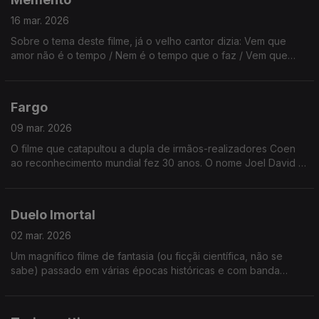
16 mar. 2026
Sobre o tema deste filme, já o velho cantor dizia: Vem que
amor não é o tempo / Nem é o tempo que o faz / Vem que
amor é o momento / Em que me dou / Em que te dás.
Fargo
09 mar. 2026
O filme que catapultou a dupla de irmãos-realizadores Coen
ao reconhecimento mundial fez 30 anos. O nome Joel David (o
mais velho) podia ser português. Ethan Jesse (o mais novo) já
não.
Duelo Imortal
02 mar. 2026
Um magnífico filme de fantasia (ou ficçãi científica, não se
sabe) passado em várias épocas históricas e com banda
sonora dos Queen! (melhor que a do Flash Gordon). Veja ou
reveja já hoje!