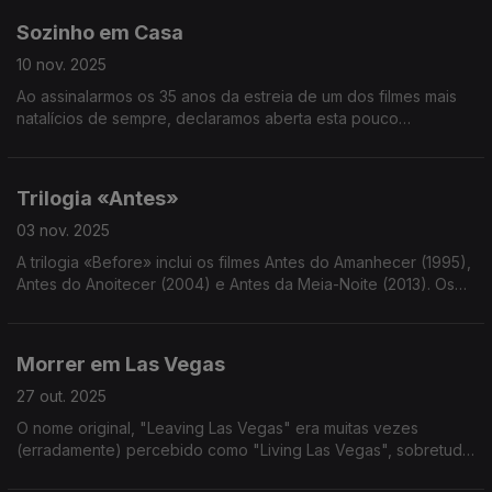
Sozinho em Casa
10 nov. 2025
Ao assinalarmos os 35 anos da estreia de um dos filmes mais
natalícios de sempre, declaramos aberta esta pouco
suportável quadra. Já ouviu a música do John Lennon no
shopping? Eu já.
Trilogia «Antes»
03 nov. 2025
A trilogia «Before» inclui os filmes Antes do Amanhecer (1995),
Antes do Anoitecer (2004) e Antes da Meia-Noite (2013). Os
actores principais é: Ethan Hawke e Julie Delpy.
Morrer em Las Vegas
27 out. 2025
O nome original, "Leaving Las Vegas" era muitas vezes
(erradamente) percebido como "Living Las Vegas", sobretudo
depois de 1999, ano em que Ricky Martin lança o hit "Livin La