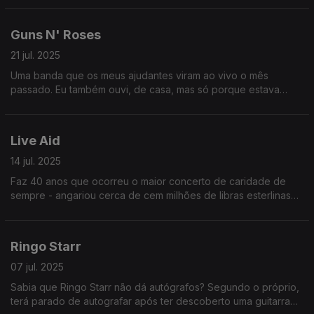
Guns N' Roses
21 jul. 2025
Uma banda que os meus ajudantes viram ao vivo o mês
passado. Eu também ouvi, de casa, mas só porque estava
calor e tive que deixar as janelas abertas.
Live Aid
14 jul. 2025
Faz 40 anos que ocorreu o maior concerto de caridade de
sempre - angariou cerca de cem milhões de libras esterlinas
para as vítimas da fome na Etiópia. Acho que ainda é o
recorde.
Ringo Starr
07 jul. 2025
Sabia que Ringo Starr não dá autógrafos? Segundo o próprio,
terá parado de autografar após ter descoberto uma guitarra