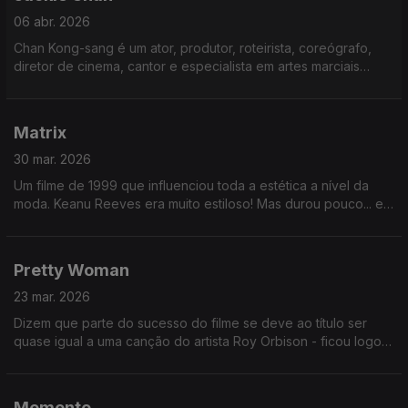
06 abr. 2026
Chan Kong-sang é um ator, produtor, roteirista, coreógrafo,
diretor de cinema, cantor e especialista em artes marciais
honconguês. Honconguês. Já tinha ouvido isto? Ou visto
escrito?
Matrix
30 mar. 2026
Um filme de 1999 que influenciou toda a estética a nível da
moda. Keanu Reeves era muito estiloso! Mas durou pouco... em
2023. quando saiu a sequela, já era um estilo meio parolo.
Pretty Woman
23 mar. 2026
Dizem que parte do sucesso do filme se deve ao título ser
quase igual a uma canção do artista Roy Orbison - ficou logo
no ouvido. E as novelas portuguesas passaram a usar o
mesmo truque!
Memento