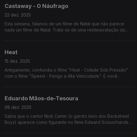
Castaway - O Náufrago
22 dez. 2025
Esta semana, falamos de um filme de Natal que não parece
nada um filme de Natal. Trata-se de uma reinterpretação do
Robinson Crusoe, mas em que o Sexta-Feira é uma cabeça
numa bola.
Heat
15 dez. 2025
Antigamente, confundia o filme "Heat - Cidade Sob Pressão"
com o filme "Speed - Perigo a Alta Velocidade". E você
também, que eu sei. Ouça já e deixe de confundir!
Eduardo Mãos-de-Tesoura
08 dez. 2025
Sabia que o cantor Nick Carter (o garoto loiro dos Backstreet
Boys) aparece como figurante no filme Edward Scissorhands?
Tinha 12 anos, foi antes de entrar para a banda (só entrou com
13)