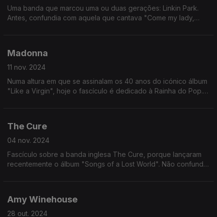
Uma banda que marcou uma ou duas gerações: Linkin Park.
Antes, confundia com aquela que cantava "Come my lady,
come come, my lady. You're my butterfly, sugar, baby". Agora
já não.
Madonna
11 nov. 2024
Numa altura em que se assinalam os 40 anos do icónico álbum
"Like a Virgin", hoje o fascículo é dedicado à Rainha do Pop.
Que já morou em Portugal e tudo (grande orgulho para um dos
comentadores).
The Cure
04 nov. 2024
Fascículo sobre a banda inglesa The Cure, porque lançaram
recentemente o álbum "Songs of a Lost World". Não confundir
com "The Lost World" que é um livro sobre dinossauros.
Amy Winehouse
28 out. 2024