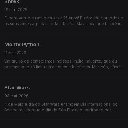
Shrek
18 mai. 2026
O ogre verde e rabugento faz 25 anos! É adorado por todos e
os seus filmes agradam toda a família. Mas sabia que também
está associado a algumas histórias tristes? Oiça já e saiba
quais!
Monty Python
11 mai. 2026
Um grupo de comediantes ingleses, muito influente, que eu
pensava que só tinha feito séries e telefilmes. Mas não, afinal
também houve uns quantos a estrear no cinema mesmo.
Star Wars
04 mai. 2026
4 de Maio é dia do Star Wars e também Dia Internacional do
Bombeiro - porque é dia de São Floriano, padroeiro dos
mesmos. É, ainda, feriado municipal em Sesimbra!