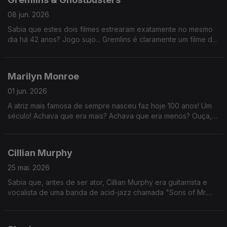
08 jun. 2026
Sabia que estes dois filmes estrearam exatamente no mesmo
dia há 42 anos? Jogo sujo... Gremlins é claramente um filme de
Natal. Foi para lixar a estreia ao Ghostbusters, só pode.
Marilyn Monroe
01 jun. 2026
A atriz mais famosa de sempre nasceu faz hoje 100 anos! Um
século! Achava que era mais? Achava que era menos? Ouça,
comente, me segue, compartilha, etc.
Cillian Murphy
25 mai. 2026
Sabia que, antes de ser ator, Cillian Murphy era guitarrista e
vocalista de uma banda de acid-jazz chamada "Sons of Mr.
Green Genes"? (era uma banda de garotos, podia até dar em
nada)