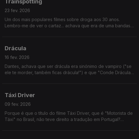
Trainspotting
23 fev. 2026
Um dos mais populares filmes sobre droga aos 30 anos.
Lembro-me de ver o cartaz... achava que era de uma bandas
de Brit Pop. E até faz algum sentido, se formos bem a ver.
Drácula
16 fev. 2026
Dantes, achava que ser drácula era sinónimo de vampiro ("se
ele te morder, também ficas drácula!") e que "Conde Drácula"
era tipo um chefe dos dráculas. Mas não - Drácula é um
vampiro específico.
Táxi Driver
09 fev. 2026
Porque é que o título do filme Táxi Driver, que é "Motorista de
Táxi" no Brasil, não teve direito a tradução em Portugal?
Porque é que não ficou "O Taxista"? Não faz sentido. Alguém
sabe?