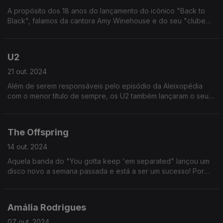
A propósito dos 18 anos do lançamento do icónico "Back to
Black", falamos da cantora Amy Winehouse e do seu "clube
dos 27" - um clube muito triste de pessoas que nos deixaram
precocemente.
U2
21 out. 2024
Além de serem responsáveis pelo episódio da Aleixopédia
com o menor título de sempre, os U2 também lançaram o seu
álbum de estreia ("Boy") há 44 anos. E 44 são os novos 33
(idade de Cristo)
The Offspring
14 out. 2024
Aquela banda do "You gotta keep 'em separated" lançou um
disco novo a semana passada e está a ser um sucesso! Por
isso, o tema do fascículo de hoje é essa banda, os The
Offspring.
Amália Rodrigues
07 out. 2024