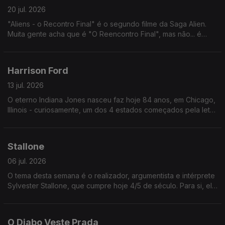
20 jul. 2026
"Aliens - o Recontro Final" é o segundo filme da Saga Alien.
Muita gente acha que é "O Reencontro Final", mas não... é
"Recontro" (uma palavra que nunca ninguém usa, escolheram
só para confundir.
Harrison Ford
13 jul. 2026
O eterno Indiana Jones nasceu faz hoje 84 anos, em Chicago,
Illinois - curiosamente, um dos 4 estados começados pela letra
i, tal como Indiana. Os outros são Idaho e Iowa.
Stallone
06 jul. 2026
O tema desta semana é o realizador, argumentista e intérprete
Sylvester Stallone, que cumpre hoje 4/5 de século. Para si, ele
é quem? O eterno Rocky ou o eterno Rambo?
O Diabo Veste Prada