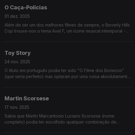
O Caça-Polícias
01 dez. 2025
Além de ser um dos melhores filmes de sempre, o Beverly Hills
Cop trouxe-nos o tema Axel F, um ícone musical intemporal -
recentemente popularizado pelo boneco Crazy Frog!
Toy Story
24 nov. 2025
O título em português podia ter sido "O Filme dos Bonecos"
(que seria perfeito) mas optaram por uma coisa absolutamente
genérica como "Toy Story: Os Rivais". Enfim.
Martin Scorsese
17 nov. 2025
Sabia que Martin Marcantonio Luciano Scorsese (nome
completo) podia ter escolhido qualquer combinação de
nomes e teria, na mesma, um nome artístico decente?