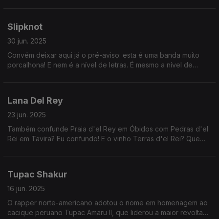
velha a ser vendida por 3 mil dólares com uma assinatura falsa
sua.
Slipknot
30 jun. 2025
Convém deixar aqui já o pré-aviso: esta é uma banda muito
porcalhona! E nem é a nível de letras. É mesmo a nível de
vomitar nos concertos. E comerem pássaros mortos.
Lana Del Rey
23 jun. 2025
Também confunde Praia d'el Rey em Óbidos com Pedras d'el
Rei em Tavira? Eu confundo! E o vinho Terras d'el Rei? Que
ainda veio confundir mais as coisas? Ouça, mas é, e não
pense mais nisso!
Tupac Shakur
16 jun. 2025
O rapper norte-americano adotou o nome em homenagem ao
cacique peruano Tupac Amaru II, que liderou a maior revolta