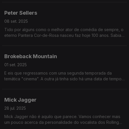
Peter Sellers
08 set. 2025
Tido por alguns como o melhor ator de comédia de sempre, o
eterno Pantera Cor-de-Rosa nasceu faz hoje 100 anos. Sabia
que ele entrou num 007 de rir? Ele e o Woody Allen. E o Orson
Welles.
Brokeback Mountain
01 set. 2025
E eis que regressamos com uma segunda temporada da
temática "cinema". A outra já tinha sido há uma data de tempo.
Começamos com um clássico dos filmes de cowboys que faz
agora 20 anos.
Mick Jagger
28 jul. 2025
Mick Jagger não é aquilo que parece. Vamos conhecer mais
um pouco acerca da personalidade do vocalista dos Rolling
Stones.