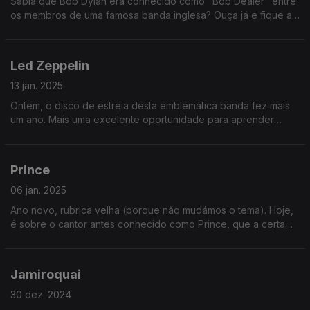
Sabia que Bob Dylan era conhecido como "Bob Dealer" entre
os membros de uma famosa banda inglesa? Ouça já e fique a
saber essa e muitas outras curiosidades sobre este artista
premiado.
Led Zeppelin
13 jan. 2025
Ontem, o disco de estreia desta emblemática banda fez mais
um ano. Mais uma excelente oportunidade para aprender
coisas sobre os elementos da banda, economia, saúde e
muito mais.
Prince
06 jan. 2025
Ano novo, rubrica velha (porque não mudámos o tema). Hoje,
é sobre o cantor antes conhecido como Prince, que a certa
altura mudou o nome para um símbolo parecido com aqueles
do zodíaco.
Jamiroquai
30 dez. 2024