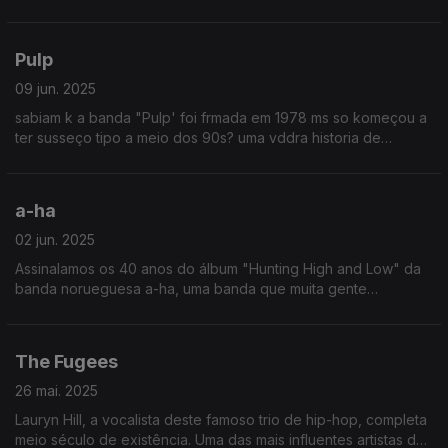
anticolonial das Américas no século XVIII contra o Império
Espanhol.
Pulp
09 jun. 2025
sabiam k a banda "Pulp' foi frmada em 1978 ms so komeçou a
ter susseço tipo a meio dos 90s? uma vddra historia de
precistencia!!! nc dezistam dos vossos sonhos ppl!!! (by Renato
Alexandre)
a-ha
02 jun. 2025
Assinalamos os 40 anos do álbum "Hunting High and Low" da
banda norueguesa a-ha, uma banda que muita gente
confundia com os Duran Duran e/ou com os Alphaville.
The Fugees
26 mai. 2025
Lauryn Hill, a vocalista deste famoso trio de hip-hop, completa
meio século de existência. Uma das mais influentes artistas da