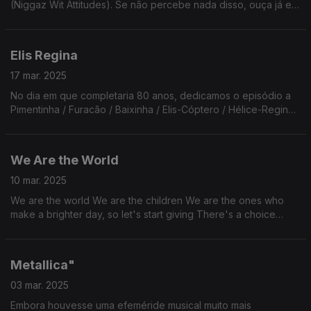
(Niggaz Wit Attitudes). Se não percebe nada disso, ouça já e
continue sem perceber nada porque o Renato explica sempre
tudo mal!
Elis Regina
17 mar. 2025
No dia em que completaria 80 anos, dedicamos o episódio a
Pimentinha / Furacão / Baixinha / Elis-Cóptero / Hélice-Regina -
uma das maiores vozes de sempre da música popular
brasileira.
We Are the World
10 mar. 2025
We are the world We are the children We are the ones who
make a brighter day, so let's start giving There's a choice
we're making We're saving our own lives It's true we'll make a
better day, just you and me
Metallica"
03 mar. 2025
Embora houvesse uma efeméride musical muito mais