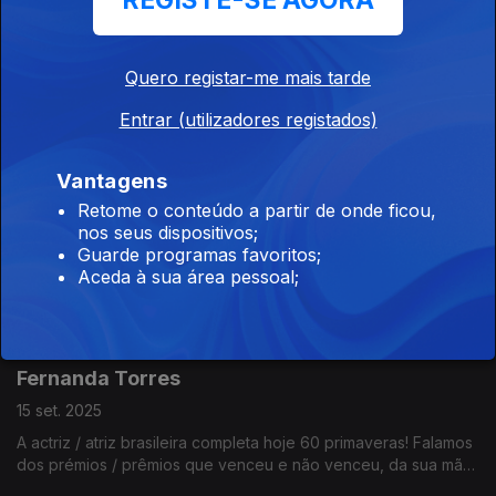
REGISTE-SE AGORA
James Dean
29 set. 2025
Quero registar-me mais tarde
Sabia que a primeira vez que o James Dean apareceu na
Entrar (utilizadores registados)
televisão foi a fazer um reclame para uma conhecida marca de
refrigerantes?
Vantagens
Seven
Retome o conteúdo a partir de onde ficou,
nos seus dispositivos;
22 set. 2025
Guarde programas favoritos;
Um dos buddy movies mais famosos dos anos 90 faz hoje 30
Aceda à sua área pessoal;
anos. Se ainda não o tiver visto, veja antes de ouvir este
episódio... porque CONTÉM SPOILERS!
Fernanda Torres
15 set. 2025
A actriz / atriz brasileira completa hoje 60 primaveras! Falamos
dos prémios / prêmios que venceu e não venceu, da sua mãe,
de bolos franceses e da novela "Selva de Pedra" (1986).