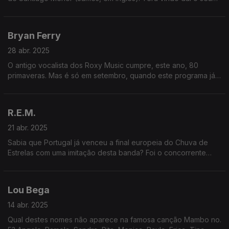
nome? Não! Ele é James (Jr.) porque também era o nome do
seu pai!
Bryan Ferry
28 abr. 2025
O antigo vocalista dos Roxy Music cumpre, este ano, 80
primaveras. Mas é só em setembro, quando este programa já
terá outro tema. Por isso, falamos dele no aniversário do êxito
"Slave to Love"!
R.E.M.
21 abr. 2025
Sabia que Portugal já venceu a final europeia do Chuva de
Estrelas com uma imitação desta banda? Foi o concorrente
Carlos Bruno com a canção "Everybody Hurts". Mais um
grande orgulho!
Lou Bega
14 abr. 2025
Qual destes nomes não aparece na famosa canção Mambo no.