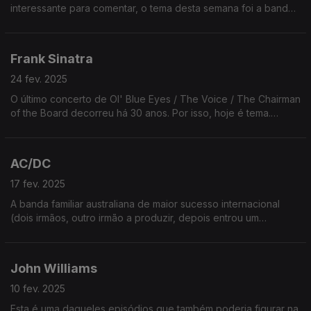
interessante para comentar, o tema desta semana foi a banda
Os Metallica, porque o seu famoso disco Master of Puppets
faz hoje 39 anos (quase 40).
Frank Sinatra
24 fev. 2025
O último concerto de Ol' Blue Eyes / The Voice / The Chairman
of the Board decorreu há 30 anos. Por isso, hoje é tema.
Falamos de hobbies, manias, do seu desaparecimento, etc.
Oiça já!
AC/DC
17 fev. 2025
A banda familiar australiana de maior sucesso internacional
(dois irmãos, outro irmão a produzir, depois entrou um
sobrinho). Têm ainda um vocalista de boina, como os
Scorpions.
John Williams
10 fev. 2025
Esta é uma daqueles episódios que também poderia figurar na