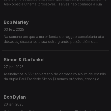
Aleixopédia Cinema (crossover). Talvez não conheça a sua
cara, mas certamente sabe trautear a sua obra!
Bob Marley
03 fev. 2025
Na semana em que a maior lenda do reggae completaria oito
décadas, discute-se a sua outra grande paixão além da
música. Não, não é uma coisa de fumar. É uma coisa mais ou
menos saudável!
Simon & Garfunkel
27 jan. 2025
Assinalamos o 55º aniversário do derradeiro álbum de estúdio
da dupla Paul Frederic Simon (3 nomes próprios, credo) e
Arthur Ira Garfunkel. Ouça já e descubra os motivos da
separação da dupla!
Bob Dylan
20 jan. 2025