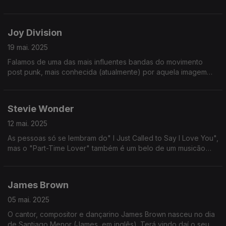
sua geração! Sabia que chegou a ser nora (póstuma) de Bob
Marley?
Joy Division
19 mai. 2025
Falamos de uma das mais influentes bandas do movimento
post punk, mais conhecida (atualmente) por aquela imagem
das t-shirts que é tipo umas curvas de nível a fazer uma
cordilheira.
Stevie Wonder
12 mai. 2025
As pessoas só se lembram do" I Just Called to Say I Love You",
mas o "Part-Time Lover" também é um belo de um musicão
(quiçá melhor, até). Ouçam e depois digam se é ou não é
verdade.
James Brown
05 mai. 2025
O cantor, compositor e dançarino James Brown nasceu no dia
de Santiago Menor (James, em inglês). Terá vindo daí o seu