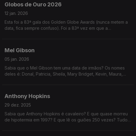
Globos de Ouro 2026
12 jan. 2026
Esta foi a 83ª gala dos Golden Globe Awards (nunca metem a
data, fica sempre confuso). Foi a 83ª vez em que a
Associação de Imprensa Estrangeira de Hollywood atribuiu
prémios nas áreas de cinema e TV.
Mel Gibson
05 jan. 2026
Sabia que o Mel Gibson tem uma data de irmãos? Os nomes
deles é: Donal, Patricia, Sheila, Mary Bridget, Kevin, Maura,
Daniel, Cristopher, Anne, Andrew (todos Gibson, também).
Anthony Hopkins
29 dez. 2025
Sabia que Anthony Hopkins é cavaleiro? E que quase morreu
de hipotermia em 1997? E que lê os guiões 250 vezes? Tudo
assuntos NÂO abordados neste episódio... porque há muitos
mais!