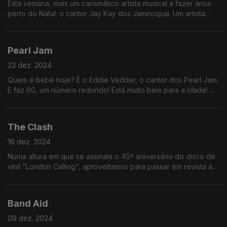
Esta semana, mais um carismático artista musical a fazer anos
perto do Natal: o cantor Jay Kay dos Jamiroquai. Um artista
que aborda temas "bué necessários", como diria o ajudante
Renato Alexandre.
Pearl Jam
23 dez. 2024
Quem é bebé hoje? É o Eddie Vedder, o cantor dos Pearl Jam.
E faz 60, um número redondo! Está muito bem para a idade! 60
são os novos 50, mas, para os rockeiros, 60 são os novos 40!
The Clash
16 dez. 2024
Numa altura em que se assinala o 45º aniversário do disco de
vinil "London Calling", aproveitamos para passar em revista a
carreira desta banda assim mais punk. Ouça para saber várias
curiosidades!
Band Aid
09 dez. 2024