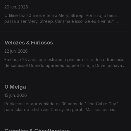
29 jun. 2026
O filme faz 20 anos e tem a Meryl Streep. Por isso, o tema
passa a ser Meryl Streep. Carisma é isso. Se eu a vir num
restaurante, também passa a ser "o restaurante onde eu vi a
Meryl Streep".
Velozes & Furiosos
22 jun. 2026
Faz hoje 25 anos que estreou o primeiro filme deste franchise
de sucesso! Quando apareceu aquele filme, o Drive, achava
que era imitação (os casos de sucesso costumam ser
imitados). Mas não.
O Melga
15 jun. 2026
Podíamos ter aproveitado os 30 anos de "The Cable Guy"
para falar do artista Jim Carrey, no geral... Mas somos um
programa fiel aos seus princípios. Fica para a próxima, amigo!
Gremlins & Ghostbusters