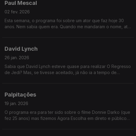
Paul Mescal
02 fev. 2026
Esta semana, o programa foi sobre um ator que faz hoje 30
anos. Nem sabia quem era. Quando me mandaram o nome, até
imaginei o Pedro Pascal. Mas não - é um ator assim mais
garoto.
David Lynch
26 jan. 2026
Sabia que David Lynch esteve quase para realizar O Regresso
de Jedi? Mas, se tivesse aceitado, já não ia a tempo de
realizar o Dune (e nunca teríamos aquela cena com o Sting de
cueca...)
Palpitações
19 jan. 2026
O programa era para ter sido sobre o filme Donnie Darko (que
fez 25 anos) mas fizemos Agora Escolha em direto e público
foi soberano: ganhou um excelente filme com o ator Kevin
Bacon.