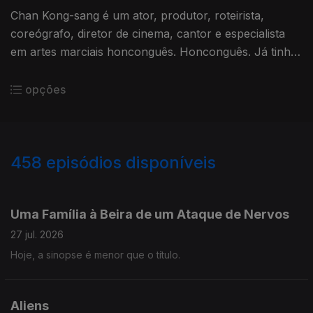
Chan Kong-sang é um ator, produtor, roteirista,
coreógrafo, diretor de cinema, cantor e especialista
em artes marciais honconguês. Honconguês. Já tinha
ouvido isto? Ou visto escrito?
opções
458
episódios disponíveis
927132
908236
891091
872216
848585
829233
809917
791350
768312
Uma Família à Beira de um Ataque de Nervos
27 jul. 2026
Hoje, a sinopse é menor que o título.
Aliens