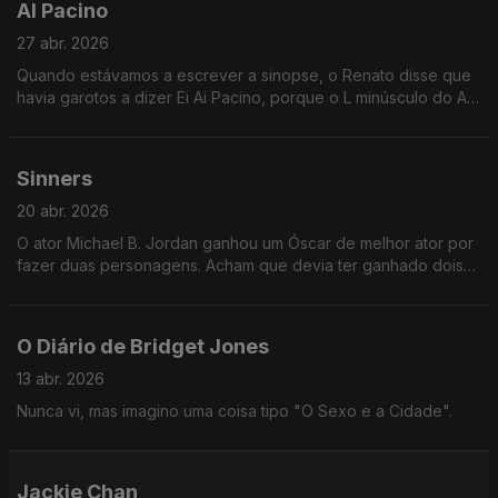
Al Pacino
27 abr. 2026
Quando estávamos a escrever a sinopse, o Renato disse que
havia garotos a dizer Ei Ai Pacino, porque o L minúsculo do Al
parede um I maiúsculo. Não percebi se era verdade ou
piadola dele.
Sinners
20 abr. 2026
O ator Michael B. Jordan ganhou um Óscar de melhor ator por
fazer duas personagens. Acham que devia ter ganhado dois?
Ou duas metades? Porquê? Justifique a sua resposta.
O Diário de Bridget Jones
13 abr. 2026
Nunca vi, mas imagino uma coisa tipo "O Sexo e a Cidade".
Jackie Chan