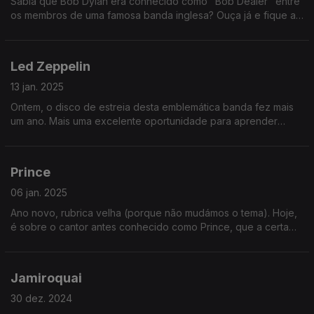
Sabia que Bob Dylan era conhecido como "Bob Dealer" entre
os membros de uma famosa banda inglesa? Ouça já e fique a
saber essa e muitas outras curiosidades sobre este artista
premiado.
Led Zeppelin
13 jan. 2025
Ontem, o disco de estreia desta emblemática banda fez mais
um ano. Mais uma excelente oportunidade para aprender
coisas sobre os elementos da banda, economia, saúde e
muito mais.
Prince
06 jan. 2025
Ano novo, rubrica velha (porque não mudámos o tema). Hoje,
é sobre o cantor antes conhecido como Prince, que a certa
altura mudou o nome para um símbolo parecido com aqueles
do zodíaco.
Jamiroquai
30 dez. 2024