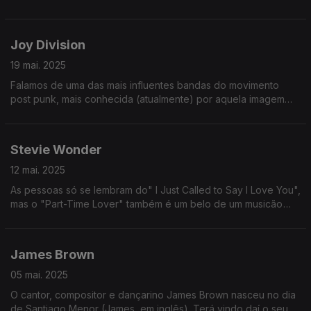
sua geração! Sabia que chegou a ser nora (póstuma) de Bob
Marley?
Joy Division
19 mai. 2025
Falamos de uma das mais influentes bandas do movimento
post punk, mais conhecida (atualmente) por aquela imagem
das t-shirts que é tipo umas curvas de nível a fazer uma
cordilheira.
Stevie Wonder
12 mai. 2025
As pessoas só se lembram do" I Just Called to Say I Love You",
mas o "Part-Time Lover" também é um belo de um musicão
(quiçá melhor, até). Ouçam e depois digam se é ou não é
verdade.
James Brown
05 mai. 2025
O cantor, compositor e dançarino James Brown nasceu no dia
de Santiago Menor (James, em inglês). Terá vindo daí o seu