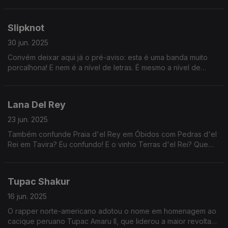
velha a ser vendida por 3 mil dólares com uma assinatura falsa
sua.
Slipknot
30 jun. 2025
Convém deixar aqui já o pré-aviso: esta é uma banda muito
porcalhona! E nem é a nível de letras. É mesmo a nível de
vomitar nos concertos. E comerem pássaros mortos.
Lana Del Rey
23 jun. 2025
Também confunde Praia d'el Rey em Óbidos com Pedras d'el
Rei em Tavira? Eu confundo! E o vinho Terras d'el Rei? Que
ainda veio confundir mais as coisas? Ouça, mas é, e não
pense mais nisso!
Tupac Shakur
16 jun. 2025
O rapper norte-americano adotou o nome em homenagem ao
cacique peruano Tupac Amaru II, que liderou a maior revolta