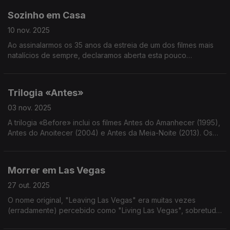
Sozinho em Casa
10 nov. 2025
Ao assinalarmos os 35 anos da estreia de um dos filmes mais
natalícios de sempre, declaramos aberta esta pouco
suportável quadra. Já ouviu a música do John Lennon no
shopping? Eu já.
Trilogia «Antes»
03 nov. 2025
A trilogia «Before» inclui os filmes Antes do Amanhecer (1995),
Antes do Anoitecer (2004) e Antes da Meia-Noite (2013). Os
actores principais é: Ethan Hawke e Julie Delpy.
Morrer em Las Vegas
27 out. 2025
O nome original, "Leaving Las Vegas" era muitas vezes
(erradamente) percebido como "Living Las Vegas", sobretudo
depois de 1999, ano em que Ricky Martin lança o hit "Livin La