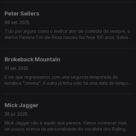
Peter Sellers
08 set. 2025
Tido por alguns como o melhor ator de comédia de sempre, o
eterno Pantera Cor-de-Rosa nasceu faz hoje 100 anos. Sabia
que ele entrou num 007 de rir? Ele e o Woody Allen. E o Orson
Welles.
Brokeback Mountain
01 set. 2025
E eis que regressamos com uma segunda temporada da
temática "cinema". A outra já tinha sido há uma data de tempo.
Começamos com um clássico dos filmes de cowboys que faz
agora 20 anos.
Mick Jagger
28 jul. 2025
Mick Jagger não é aquilo que parece. Vamos conhecer mais
um pouco acerca da personalidade do vocalista dos Rolling
Stones.