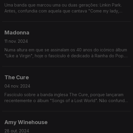
Uma banda que marcou uma ou duas gerações: Linkin Park.
Antes, confundia com aquela que cantava "Come my lady,
come come, my lady. You're my butterfly, sugar, baby". Agora
já não.
Madonna
11 nov. 2024
Numa altura em que se assinalam os 40 anos do icónico álbum
"Like a Virgin", hoje o fascículo é dedicado à Rainha do Pop.
Que já morou em Portugal e tudo (grande orgulho para um dos
comentadores).
The Cure
04 nov. 2024
Fascículo sobre a banda inglesa The Cure, porque lançaram
recentemente o álbum "Songs of a Lost World". Não confundir
com "The Lost World" que é um livro sobre dinossauros.
Amy Winehouse
28 out. 2024