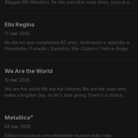
(Niggaz Wit Attitudes). Se não percebe nada disso, ouça já e
continue sem perceber nada porque o Renato explica sempre
tudo mal!
Elis Regina
17 mar. 2025
No dia em que completaria 80 anos, dedicamos o episódio a
Pimentinha / Furacão / Baixinha / Elis-Cóptero / Hélice-Regina -
uma das maiores vozes de sempre da música popular
brasileira.
We Are the World
10 mar. 2025
We are the world We are the children We are the ones who
make a brighter day, so let's start giving There's a choice
we're making We're saving our own lives It's true we'll make a
better day, just you and me
Metallica"
03 mar. 2025
Embora houvesse uma efeméride musical muito mais