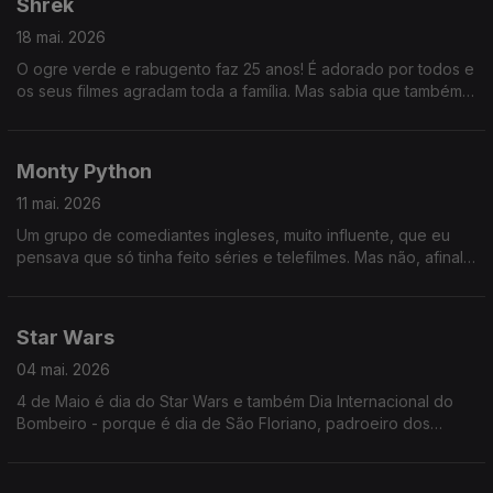
Shrek
18 mai. 2026
O ogre verde e rabugento faz 25 anos! É adorado por todos e
os seus filmes agradam toda a família. Mas sabia que também
está associado a algumas histórias tristes? Oiça já e saiba
quais!
Monty Python
11 mai. 2026
Um grupo de comediantes ingleses, muito influente, que eu
pensava que só tinha feito séries e telefilmes. Mas não, afinal
também houve uns quantos a estrear no cinema mesmo.
Star Wars
04 mai. 2026
4 de Maio é dia do Star Wars e também Dia Internacional do
Bombeiro - porque é dia de São Floriano, padroeiro dos
mesmos. É, ainda, feriado municipal em Sesimbra!