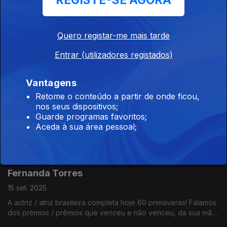
REGISTE-SE AGORA
James Dean
29 set. 2025
Quero registar-me mais tarde
Sabia que a primeira vez que o James Dean apareceu na
Entrar (utilizadores registados)
televisão foi a fazer um reclame para uma conhecida marca de
refrigerantes?
Vantagens
Seven
Retome o conteúdo a partir de onde ficou,
nos seus dispositivos;
22 set. 2025
Guarde programas favoritos;
Um dos buddy movies mais famosos dos anos 90 faz hoje 30
Aceda à sua área pessoal;
anos. Se ainda não o tiver visto, veja antes de ouvir este
episódio... porque CONTÉM SPOILERS!
Fernanda Torres
15 set. 2025
A actriz / atriz brasileira completa hoje 60 primaveras! Falamos
dos prémios / prêmios que venceu e não venceu, da sua mãe,
de bolos franceses e da novela "Selva de Pedra" (1986).