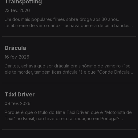
Trainspotting
23 fev. 2026
Um dos mais populares filmes sobre droga aos 30 anos.
Lembro-me de ver o cartaz... achava que era de uma bandas
de Brit Pop. E até faz algum sentido, se formos bem a ver.
Drácula
16 fev. 2026
Dantes, achava que ser drácula era sinónimo de vampiro ("se
ele te morder, também ficas drácula!") e que "Conde Drácula"
era tipo um chefe dos dráculas. Mas não - Drácula é um
vampiro específico.
Táxi Driver
09 fev. 2026
Porque é que o título do filme Táxi Driver, que é "Motorista de
Táxi" no Brasil, não teve direito a tradução em Portugal?
Porque é que não ficou "O Taxista"? Não faz sentido. Alguém
sabe?