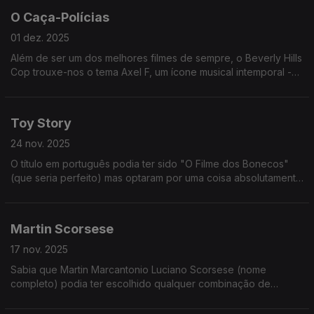
O Caça-Polícias
01 dez. 2025
Além de ser um dos melhores filmes de sempre, o Beverly Hills
Cop trouxe-nos o tema Axel F, um ícone musical intemporal -
recentemente popularizado pelo boneco Crazy Frog!
Toy Story
24 nov. 2025
O título em português podia ter sido "O Filme dos Bonecos"
(que seria perfeito) mas optaram por uma coisa absolutamente
genérica como "Toy Story: Os Rivais". Enfim.
Martin Scorsese
17 nov. 2025
Sabia que Martin Marcantonio Luciano Scorsese (nome
completo) podia ter escolhido qualquer combinação de
nomes e teria, na mesma, um nome artístico decente?