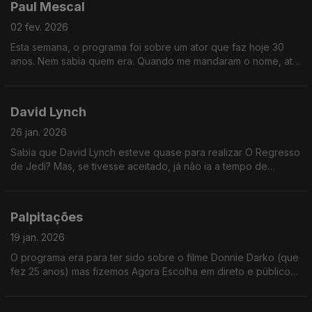
Paul Mescal
02 fev. 2026
Esta semana, o programa foi sobre um ator que faz hoje 30
anos. Nem sabia quem era. Quando me mandaram o nome, até
imaginei o Pedro Pascal. Mas não - é um ator assim mais
garoto.
David Lynch
26 jan. 2026
Sabia que David Lynch esteve quase para realizar O Regresso
de Jedi? Mas, se tivesse aceitado, já não ia a tempo de
realizar o Dune (e nunca teríamos aquela cena com o Sting de
cueca...)
Palpitações
19 jan. 2026
O programa era para ter sido sobre o filme Donnie Darko (que
fez 25 anos) mas fizemos Agora Escolha em direto e público
foi soberano: ganhou um excelente filme com o ator Kevin
Bacon.