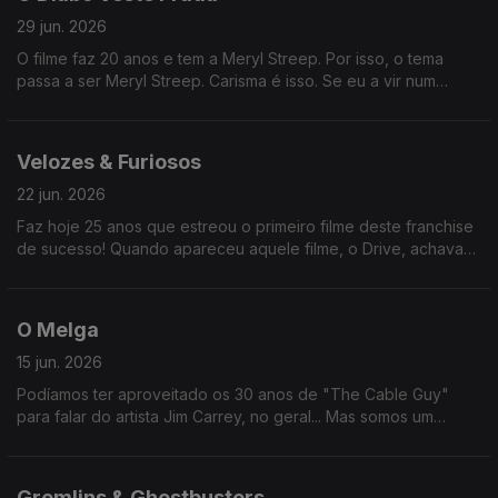
29 jun. 2026
O filme faz 20 anos e tem a Meryl Streep. Por isso, o tema
passa a ser Meryl Streep. Carisma é isso. Se eu a vir num
restaurante, também passa a ser "o restaurante onde eu vi a
Meryl Streep".
Velozes & Furiosos
22 jun. 2026
Faz hoje 25 anos que estreou o primeiro filme deste franchise
de sucesso! Quando apareceu aquele filme, o Drive, achava
que era imitação (os casos de sucesso costumam ser
imitados). Mas não.
O Melga
15 jun. 2026
Podíamos ter aproveitado os 30 anos de "The Cable Guy"
para falar do artista Jim Carrey, no geral... Mas somos um
programa fiel aos seus princípios. Fica para a próxima, amigo!
Gremlins & Ghostbusters