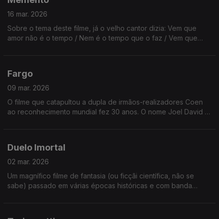
16 mar. 2026
Sobre o tema deste filme, já o velho cantor dizia: Vem que
amor não é o tempo / Nem é o tempo que o faz / Vem que
amor é o momento / Em que me dou / Em que te dás.
Fargo
09 mar. 2026
O filme que catapultou a dupla de irmãos-realizadores Coen
ao reconhecimento mundial fez 30 anos. O nome Joel David (o
mais velho) podia ser português. Ethan Jesse (o mais novo) já
não.
Duelo Imortal
02 mar. 2026
Um magnífico filme de fantasia (ou ficçãi científica, não se
sabe) passado em várias épocas históricas e com banda
sonora dos Queen! (melhor que a do Flash Gordon). Veja ou
reveja já hoje!