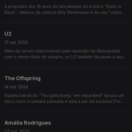
A propósito dos 18 anos do lançamento do icónico "Back to
Black", falamos da cantora Amy Winehouse e do seu "clube
dos 27" - um clube muito triste de pessoas que nos deixaram
precocemente.
U2
21 out. 2024
Além de serem responsáveis pelo episódio da Aleixopédia
com o menor título de sempre, os U2 também lançaram o seu
álbum de estreia ("Boy") há 44 anos. E 44 são os novos 33
(idade de Cristo)
The Offspring
14 out. 2024
Aquela banda do "You gotta keep 'em separated" lançou um
disco novo a semana passada e está a ser um sucesso! Por
isso, o tema do fascículo de hoje é essa banda, os The
Offspring.
Amália Rodrigues
07 out. 2024