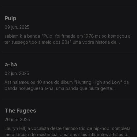
anticolonial das Américas no século XVIII contra o Império
Espanhol.
Pulp
09 jun. 2025
sabiam k a banda "Pulp' foi frmada em 1978 ms so komeçou a
ter susseço tipo a meio dos 90s? uma vddra historia de
precistencia!!! nc dezistam dos vossos sonhos ppl!!! (by Renato
Alexandre)
a-ha
02 jun. 2025
Assinalamos os 40 anos do álbum "Hunting High and Low" da
banda norueguesa a-ha, uma banda que muita gente
confundia com os Duran Duran e/ou com os Alphaville.
The Fugees
26 mai. 2025
Lauryn Hill, a vocalista deste famoso trio de hip-hop, completa
meio século de existência. Uma das mais influentes artistas da