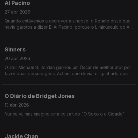
Al Pacino
27 abr. 2026
Quando estávamos a escrever a sinopse, o Renato disse que
havia garotos a dizer Ei Ai Pacino, porque o L minúsculo do Al
parede um I maiúsculo. Não percebi se era verdade ou
piadola dele.
Sinners
20 abr. 2026
O ator Michael B. Jordan ganhou um Óscar de melhor ator por
fazer duas personagens. Acham que devia ter ganhado dois?
Ou duas metades? Porquê? Justifique a sua resposta.
O Diário de Bridget Jones
13 abr. 2026
Nunca vi, mas imagino uma coisa tipo "O Sexo e a Cidade".
Jackie Chan