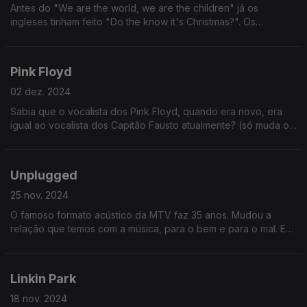
Antes do "We are the world, we are the children" já os
ingleses tinham feito "Do the know it's Christmas?". Os
americanos é que não podem ver nada estrangeiro a ter
sucesso, querem logo copiar...
Pink Floyd
02 dez. 2024
Sabia que o vocalista dos Pink Floyd, quando era novo, era
igual ao vocalista dos Capitão Fausto atualmente? (só muda o
cabelo) No episódio não falamos nada disso, falamos de
outras coisas.
Unplugged
25 nov. 2024
O famoso formato acústico da MTV faz 35 anos. Mudou a
relação que temos com a música, para o bem e para o mal. E
não é só maneira de falar... Sabe em que medida mudou para
o mal? Ouça e descubra!
Linkin Park
18 nov. 2024