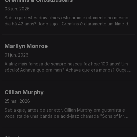
08 jun. 2026
Sabia que estes dois filmes estrearam exatamente no mesmo
dia há 42 anos? Jogo sujo... Gremlins é claramente um filme de
Natal. Foi para lixar a estreia ao Ghostbusters, só pode.
Marilyn Monroe
01 jun. 2026
A atriz mais famosa de sempre nasceu faz hoje 100 anos! Um
século! Achava que era mais? Achava que era menos? Ouça,
comente, me segue, compartilha, etc.
Cillian Murphy
25 mai. 2026
Sabia que, antes de ser ator, Cillian Murphy era guitarrista e
vocalista de uma banda de acid-jazz chamada "Sons of Mr.
Green Genes"? (era uma banda de garotos, podia até dar em
nada)