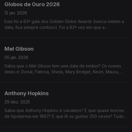
Globos de Ouro 2026
12 jan. 2026
Esta foi a 83ª gala dos Golden Globe Awards (nunca metem a
data, fica sempre confuso). Foi a 83ª vez em que a
Associação de Imprensa Estrangeira de Hollywood atribuiu
prémios nas áreas de cinema e TV.
Mel Gibson
05 jan. 2026
Sabia que o Mel Gibson tem uma data de irmãos? Os nomes
deles é: Donal, Patricia, Sheila, Mary Bridget, Kevin, Maura,
Daniel, Cristopher, Anne, Andrew (todos Gibson, também).
Anthony Hopkins
29 dez. 2025
Sabia que Anthony Hopkins é cavaleiro? E que quase morreu
de hipotermia em 1997? E que lê os guiões 250 vezes? Tudo
assuntos NÂO abordados neste episódio... porque há muitos
mais!