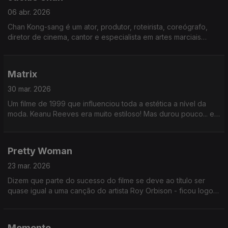
06 abr. 2026
Chan Kong-sang é um ator, produtor, roteirista, coreógrafo,
diretor de cinema, cantor e especialista em artes marciais
honconguês. Honconguês. Já tinha ouvido isto? Ou visto
escrito?
Matrix
30 mar. 2026
Um filme de 1999 que influenciou toda a estética a nível da
moda. Keanu Reeves era muito estiloso! Mas durou pouco... em
2023. quando saiu a sequela, já era um estilo meio parolo.
Pretty Woman
23 mar. 2026
Dizem que parte do sucesso do filme se deve ao título ser
quase igual a uma canção do artista Roy Orbison - ficou logo
no ouvido. E as novelas portuguesas passaram a usar o
mesmo truque!
Memento