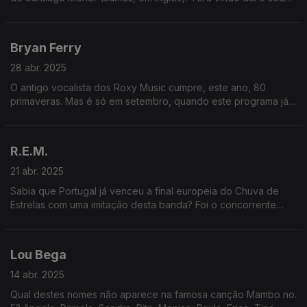
nome? Não! Ele é James (Jr.) porque também era o nome do
seu pai!
Bryan Ferry
28 abr. 2025
O antigo vocalista dos Roxy Music cumpre, este ano, 80
primaveras. Mas é só em setembro, quando este programa já
terá outro tema. Por isso, falamos dele no aniversário do êxito
"Slave to Love"!
R.E.M.
21 abr. 2025
Sabia que Portugal já venceu a final europeia do Chuva de
Estrelas com uma imitação desta banda? Foi o concorrente
Carlos Bruno com a canção "Everybody Hurts". Mais um
grande orgulho!
Lou Bega
14 abr. 2025
Qual destes nomes não aparece na famosa canção Mambo no.