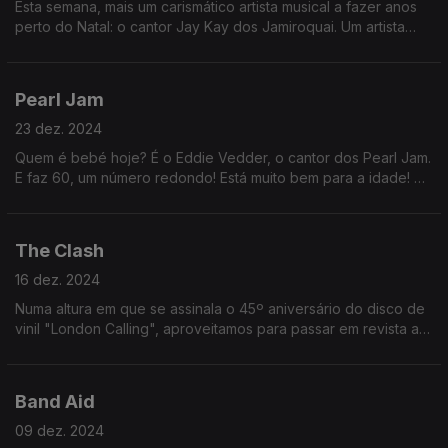
Esta semana, mais um carismático artista musical a fazer anos
perto do Natal: o cantor Jay Kay dos Jamiroquai. Um artista
que aborda temas "bué necessários", como diria o ajudante
Renato Alexandre.
Pearl Jam
23 dez. 2024
Quem é bebé hoje? É o Eddie Vedder, o cantor dos Pearl Jam.
E faz 60, um número redondo! Está muito bem para a idade! 60
são os novos 50, mas, para os rockeiros, 60 são os novos 40!
The Clash
16 dez. 2024
Numa altura em que se assinala o 45º aniversário do disco de
vinil "London Calling", aproveitamos para passar em revista a
carreira desta banda assim mais punk. Ouça para saber várias
curiosidades!
Band Aid
09 dez. 2024