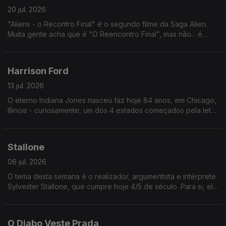
20 jul. 2026
"Aliens - o Recontro Final" é o segundo filme da Saga Alien.
Muita gente acha que é "O Reencontro Final", mas não... é
"Recontro" (uma palavra que nunca ninguém usa, escolheram
só para confundir.
Harrison Ford
13 jul. 2026
O eterno Indiana Jones nasceu faz hoje 84 anos, em Chicago,
Illinois - curiosamente, um dos 4 estados começados pela letra
i, tal como Indiana. Os outros são Idaho e Iowa.
Stallone
06 jul. 2026
O tema desta semana é o realizador, argumentista e intérprete
Sylvester Stallone, que cumpre hoje 4/5 de século. Para si, ele
é quem? O eterno Rocky ou o eterno Rambo?
O Diabo Veste Prada