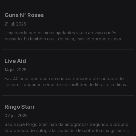
Guns N' Roses
21 jul. 2025
Uma banda que os meus ajudantes viram ao vivo o mês
passado. Eu também ouvi, de casa, mas só porque estava
calor e tive que deixar as janelas abertas.
Live Aid
14 jul. 2025
Faz 40 anos que ocorreu o maior concerto de caridade de
sempre - angariou cerca de cem milhões de libras esterlinas
para as vítimas da fome na Etiópia. Acho que ainda é o
recorde.
Ringo Starr
07 jul. 2025
Sabia que Ringo Starr não dá autógrafos? Segundo o próprio,
terá parado de autografar após ter descoberto uma guitarra