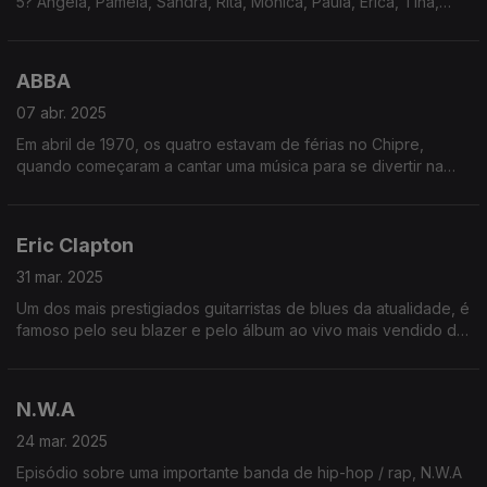
5? Angela, Pamela, Sandra, Rita, Monica, Paula, Erica, Tina,
Maria, Jessica (mais difícil do que parece). Divirta-se
desafiando os seus amigos!
ABBA
07 abr. 2025
Em abril de 1970, os quatro estavam de férias no Chipre,
quando começaram a cantar uma música para se divertir na
praia - terminou em apresentação improvisada para as Forças
da Paz da ONU.
Eric Clapton
31 mar. 2025
Um dos mais prestigiados guitarristas de blues da atualidade, é
famoso pelo seu blazer e pelo álbum ao vivo mais vendido de
sempre (sim, o MTV Unplugged do Eric Clapton vendeu mais
que o dos Nirvana).
N.W.A
24 mar. 2025
Episódio sobre uma importante banda de hip-hop / rap, N.W.A