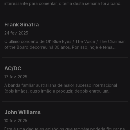
interessante para comentar, o tema desta semana foi a banda
Os Metallica, porque o seu famoso disco Master of Puppets
faz hoje 39 anos (quase 40).
Frank Sinatra
24 fev. 2025
O último concerto de Ol' Blue Eyes / The Voice / The Chairman
of the Board decorreu há 30 anos. Por isso, hoje é tema.
Falamos de hobbies, manias, do seu desaparecimento, etc.
Oiça já!
AC/DC
17 fev. 2025
A banda familiar australiana de maior sucesso internacional
(dois irmãos, outro irmão a produzir, depois entrou um
sobrinho). Têm ainda um vocalista de boina, como os
Scorpions.
John Williams
10 fev. 2025
Esta é uma daqueles episódios que também poderia figurar na