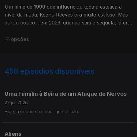
Um filme de 1999 que influenciou toda a estética a
nível da moda. Keanu Reeves era muito estiloso! Mas
durou pouco... em 2023. quando saiu a sequela, já era
um estilo meio parolo.
opções
458
episódios disponíveis
927132
908236
891091
872216
848585
829233
809917
791350
768312
Uma Família à Beira de um Ataque de Nervos
27 jul. 2026
Hoje, a sinopse é menor que o título.
Aliens