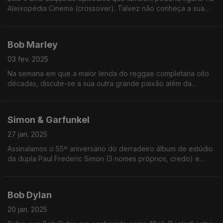
Aleixopédia Cinema (crossover). Talvez não conheça a sua
cara, mas certamente sabe trautear a sua obra!
Bob Marley
03 fev. 2025
Na semana em que a maior lenda do reggae completaria oito
décadas, discute-se a sua outra grande paixão além da
música. Não, não é uma coisa de fumar. É uma coisa mais ou
menos saudável!
Simon & Garfunkel
27 jan. 2025
Assinalamos o 55º aniversário do derradeiro álbum de estúdio
da dupla Paul Frederic Simon (3 nomes próprios, credo) e
Arthur Ira Garfunkel. Ouça já e descubra os motivos da
separação da dupla!
Bob Dylan
20 jan. 2025