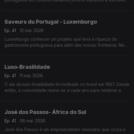
cartas para o futuro sobre empoderamento feminino.
Saveurs du Portugal - Luxemburgo
Ep. 41
12 mai. 2026
Luxemburgo conhecer um projeto que leva a riqueza da
gastronomia portuguesa para além das nossas fronteiras. No
mês de fevereiro o Grão-Ducado foi palco da inauguração do
projeto “Saveurs du Portugal”.
Luso-Brasilidade
Ep. 41
11 mai. 2026
O dia da luso-brasilidade foi instituído no brasil em 1967. Desde
então, a comunidade reúne-se a cada ano para celebrar a
sólida relação de amizade ao longo do tempo.
José dos Passos- África do Sul
Ep. 41
08 mai. 2026
José dos Passos é um empreendedor visionário que cruza a