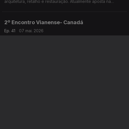
arquitetura, retalho e restauração. Atualmente aposta na
hotelaria e na criação de espaços que unem pessoas, culturas
e experiências.
2º Encontro Vianense- Canadá
Ep. 41
07 mai. 2026
O 2º Encontro Vianense em Toronto, no Canadá, voltou a ser
um evento com um grande acolhimento por parte da
comunidade portuguesa, com especial incidência junto dos
amantes do folclore e tradições do Alto Minho.
Ana Martins- EUA
Ep. 41
06 mai. 2026
Ana Martins é especialista de comunicação e marketing para
marcas de moda e luxo. Mais recentemente arriscou com o
lançamento da própria linha de joalharia.
Lusodescendentes na Polícia de Andorra
Ep. 41
05 mai. 2026
Em Andorra, o corpo policial conta, nas suas fileiras, com um