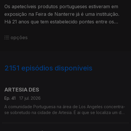
Os apetecíveis produtos portugueses estiveram em
exposição na Feira de Nanterre já é uma instituição.
Há 21 anos que tem estabelecido pontes entre os
municípios portugueses e os lusos que moram na
região parisiense.
opções
2151
episódios disponíveis
939657
935640
930521
925647
ARTESIA DES
Ep. 41
17 jul. 2026
A comunidade Portuguesa na área de Los Angeles concentra-
se sobretudo na cidade de Artesia. É ai que se localiza um dos
mais frequentados e dinâmicos, centros culturais Portugueses
nos Estados Unidos.