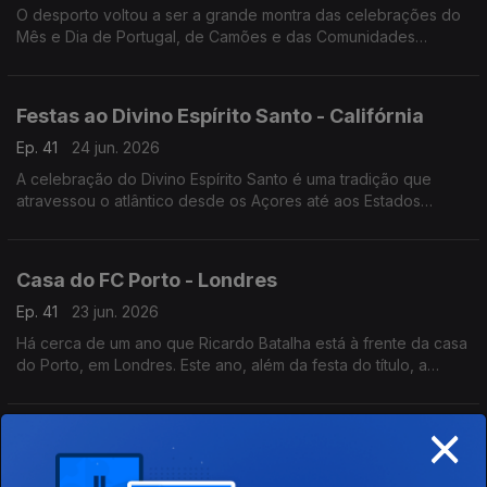
O desporto voltou a ser a grande montra das celebrações do
Mês e Dia de Portugal, de Camões e das Comunidades
Portuguesas em Maputo, capital de Moçambique.
Festas ao Divino Espírito Santo - Califórnia
Ep. 41
24 jun. 2026
A celebração do Divino Espírito Santo é uma tradição que
atravessou o atlântico desde os Açores até aos Estados
Unidos da América. Em San Diego na Califórnia, a festa faz-se
todos anos há já mais de 100 anos.
Casa do FC Porto - Londres
Ep. 41
23 jun. 2026
Há cerca de um ano que Ricardo Batalha está à frente da casa
do Porto, em Londres. Este ano, além da festa do título, a
comunidade portista a viver na capital do Reino Unido festejou
a Southern Sunday Football League.
×
Centenário de Mário Miranda - Índia
Ep. 41
22 jun. 2026