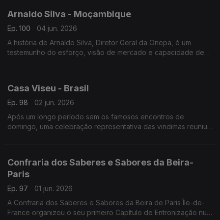
Arnaldo Silva - Moçambique
Ep. 100
04 jun. 2026
A história de Arnaldo Silva, Diretor Geral da Onepa, é um
testemunho do esforço, visão de mercado e capacidade de
adaptação transcontinental.
Casa Viseu - Brasil
Ep. 98
02 jun. 2026
Após um longo período sem os famosos encontros de
domingo, uma celebração representativa das vindimas reuniu
portugueses e lusodescendentes na sede da Casa de Viseu.
Confraria dos Saberes e Sabores da Beira-
Paris
Ep. 97
01 jun. 2026
A Confraria dos Saberes e Sabores da Beira de Paris Île-de-
France organizou o seu primeiro Capítulo de Entronização num