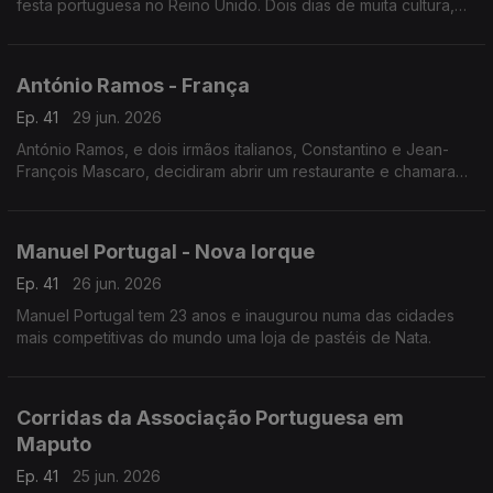
festa portuguesa no Reino Unido. Dois dias de muita cultura,
gastronomia e música lusa que juntou milhares de pessoas no
centro histórico da cidade.
António Ramos - França
Ep. 41
29 jun. 2026
António Ramos, e dois irmãos italianos, Constantino e Jean-
François Mascaro, decidiram abrir um restaurante e chamaram-
lhe Lusitália. Hoje, o grupo tem 16 pizzarias e vai abrir mais
duas até ao fim do ano.
Manuel Portugal - Nova Iorque
Ep. 41
26 jun. 2026
Manuel Portugal tem 23 anos e inaugurou numa das cidades
mais competitivas do mundo uma loja de pastéis de Nata.
Corridas da Associação Portuguesa em
Maputo
Ep. 41
25 jun. 2026