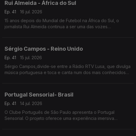
Rui Almeida - África do Sul
Ep. 41
16 jul. 2026
15 anos depois do Mundial de Futebol na África do Sul, o
jornalista Rui Almeida continua a ser uma das vozes
portuguesas mais reconhecidas do jornalismo desportivo, nos
países da lusofonia.
Sérgio Campos - Reino Unido
Ep. 41
15 jul. 2026
Sérgio Campos,divide-se entre a Rádio RTV Lusa, que divulga
música portuguesa e toca e canta num dos mais conhecidos
restaurantes portugueses em Londres.
Portugal Sensorial- Brasil
Ep. 41
14 jul. 2026
O Clube Português de São Paulo apresenta o Portugal
Sensorial. O projeto oferece uma experiência imersiva
completa, combinando exposição histórica, alta gastronomia e
um show audiovisual tecnológico.