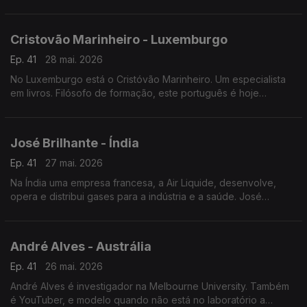
restaurante português a norte da capital francesa.
Cristovão Marinheiro - Luxemburgo
Ep. 41
28 mai. 2026
No Luxemburgo está o Cristóvão Marinheiro. Um especialista
em livros. Filósofo de formação, este português é hoje
responsável pelas obras literárias mais antigas da Biblioteca
nacional do Grão-Ducado.
José Brilhante - Índia
Ep. 41
27 mai. 2026
Na Índia uma empresa francesa, a Air Liquide, desenvolve,
opera e distribui gases para a indústria e a saúde. José
Brilhante começou como operador de produção. É agora
engenheiro na Índia.
André Alves - Austrália
Ep. 41
26 mai. 2026
André Alves é investigador na Melbourne University. Também
é YouTuber, e modelo quando não está no laboratório a