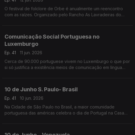
O festival de folclore de Orbe é anualmente um reencontro
com as raízes. Organizado pelo Rancho As Lavradeiras do
Minho, este é um espaço de reunião de grupos de toda a
Suiça.
Comunicação Social Portuguesa no
Luxemburgo
Ep. 41
11 jun. 2026
Cerca de 90.000 portuguese vivem no Luxemburgo o que por
si só justifica a existência meios de comunicação em língua
portuguesa.
10 de Junho S. Paulo- Brasil
Ep. 41
10 jun. 2026
Na Cidade de São Paulo no Brasil, a maior comunidade
portuguesa das américas celebra o dia de Portugal na Casa
cujo nome não deixa dúvidas - A Casa de Portugal.
10 de Junho – Venezuela