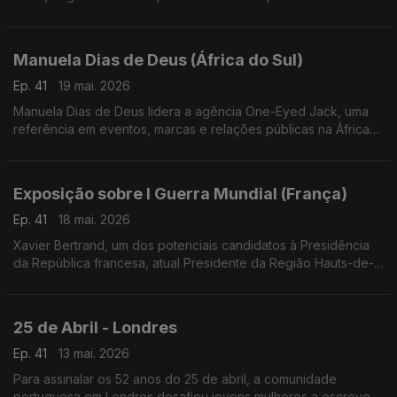
Mundial da Língua Portuguesa e o 30.º aniversário da
Comunidade de Países de Língua Portuguesa.
Manuela Dias de Deus (África do Sul)
Ep. 41
19 mai. 2026
Manuela Dias de Deus lidera a agência One-Eyed Jack, uma
referência em eventos, marcas e relações públicas na África
do Sul, com projetos de grande dimensão e campanhas para
marcas de destaque.
Exposição sobre I Guerra Mundial (França)
Ep. 41
18 mai. 2026
Xavier Bertrand, um dos potenciais candidatos à Presidência
da República francesa, atual Presidente da Região Hauts-de-
France, acolheu uma exposição sobre a participação dos
Portugueses na I Guerra mundial.
25 de Abril - Londres
Ep. 41
13 mai. 2026
Para assinalar os 52 anos do 25 de abril, a comunidade
portuguesa em Londres desafiou jovens mulheres a escrever