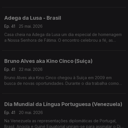
investigar a resistência dos insetos aos pesticidas.
Adega da Lusa - Brasil
Ep. 41
25 mai. 2026
Casa cheia na Adega da Lusa um dia especial de homenagem
a Nossa Senhora de Fátima. O encontro celebrou a fé, as
tradições e o espírito de união que atravessa gerações da
comunidade luso-brasileira.
Bruno Alves aka Kino Cinco (Suiça)
Ep. 41
22 mai. 2026
Bruno Alves aka Kino Cinco chegou à Suíça em 2009 em
busca de novas oportunidades. Durante o dia trabalha como
vidraceiro, mas é nos palcos, e nas redes sociais, que dá
largas ao seu lado mais brincalhão.
Dia Mundial da Língua Portuguesa (Venezuela)
Ep. 41
20 mai. 2026
Na Venezuela as representações diplomáticas de Portugal,
Brasil, Angola e Guiné Equatorial uniram-se para assinalar o Dia