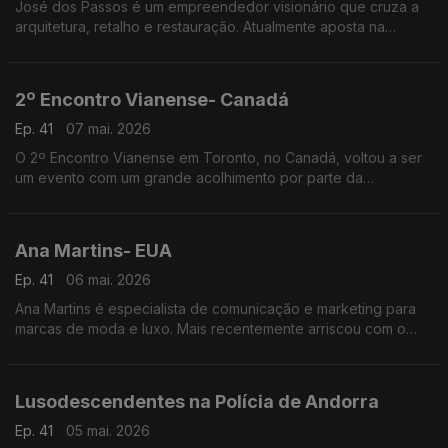
José dos Passos é um empreendedor visionário que cruza a
arquitetura, retalho e restauração. Atualmente aposta na
hotelaria e na criação de espaços que unem pessoas, culturas
e experiências.
2º Encontro Vianense- Canadá
Ep. 41
07 mai. 2026
O 2º Encontro Vianense em Toronto, no Canadá, voltou a ser
um evento com um grande acolhimento por parte da
comunidade portuguesa, com especial incidência junto dos
amantes do folclore e tradições do Alto Minho.
Ana Martins- EUA
Ep. 41
06 mai. 2026
Ana Martins é especialista de comunicação e marketing para
marcas de moda e luxo. Mais recentemente arriscou com o
lançamento da própria linha de joalharia.
Lusodescendentes na Polícia de Andorra
Ep. 41
05 mai. 2026