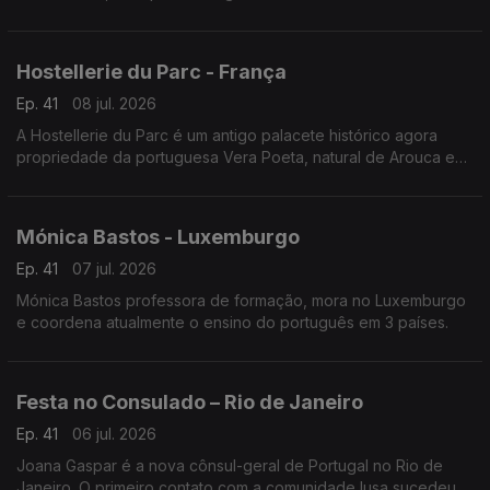
continua a empreender - desde 1987 - neste território.
Hostellerie du Parc - França
Ep. 41
08 jul. 2026
A Hostellerie du Parc é um antigo palacete histórico agora
propriedade da portuguesa Vera Poeta, natural de Arouca e
em França há 18 anos.
Mónica Bastos - Luxemburgo
Ep. 41
07 jul. 2026
Mónica Bastos professora de formação, mora no Luxemburgo
e coordena atualmente o ensino do português em 3 países.
Festa no Consulado – Rio de Janeiro
Ep. 41
06 jul. 2026
Joana Gaspar é a nova cônsul-geral de Portugal no Rio de
Janeiro. O primeiro contato com a comunidade lusa sucedeu