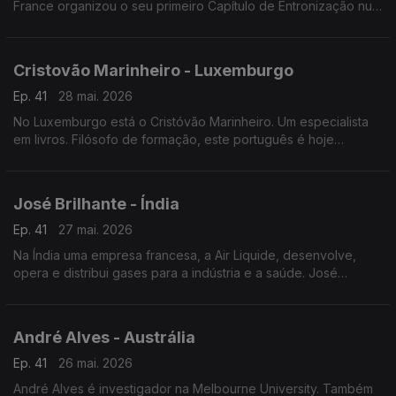
France organizou o seu primeiro Capítulo de Entronização num
restaurante português a norte da capital francesa.
Cristovão Marinheiro - Luxemburgo
Ep. 41
28 mai. 2026
No Luxemburgo está o Cristóvão Marinheiro. Um especialista
em livros. Filósofo de formação, este português é hoje
responsável pelas obras literárias mais antigas da Biblioteca
nacional do Grão-Ducado.
José Brilhante - Índia
Ep. 41
27 mai. 2026
Na Índia uma empresa francesa, a Air Liquide, desenvolve,
opera e distribui gases para a indústria e a saúde. José
Brilhante começou como operador de produção. É agora
engenheiro na Índia.
André Alves - Austrália
Ep. 41
26 mai. 2026
André Alves é investigador na Melbourne University. Também