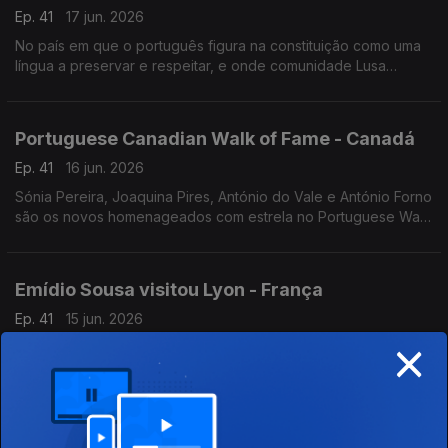
Ep. 41
17 jun. 2026
No país em que o português figura na constituição como uma
língua a preservar e respeitar, e onde comunidade Lusa
continua a desempenhar um papel importante no seu
desenvolvimento.
Portuguese Canadian Walk of Fame - Canadá
Ep. 41
16 jun. 2026
Sónia Pereira, Joaquina Pires, António do Vale e António Forno
são os novos homenageados com estrela no Portuguese Walk
of Fame em Toronto.
Emídio Sousa visitou Lyon - França
Ep. 41
15 jun. 2026
×
Emídio Sousa, regressou a França para um encontro que
serviu também para conferir o trabalho do consulado
português em Lyon e o ensino da língua portuguesa.
Festival de Folclore de Orbe - Suiça