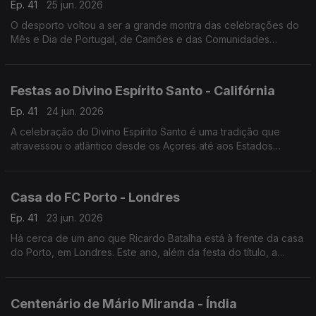
Ep. 41
25 jun. 2026
O desporto voltou a ser a grande montra das celebrações do
Mês e Dia de Portugal, de Camões e das Comunidades
Portuguesas em Maputo, capital de Moçambique.
Festas ao Divino Espírito Santo - Califórnia
Ep. 41
24 jun. 2026
A celebração do Divino Espírito Santo é uma tradição que
atravessou o atlântico desde os Açores até aos Estados
Unidos da América. Em San Diego na Califórnia, a festa faz-se
todos anos há já mais de 100 anos.
Casa do FC Porto - Londres
Ep. 41
23 jun. 2026
Há cerca de um ano que Ricardo Batalha está à frente da casa
do Porto, em Londres. Este ano, além da festa do título, a
comunidade portista a viver na capital do Reino Unido festejou
a Southern Sunday Football League.
Centenário de Mário Miranda - Índia