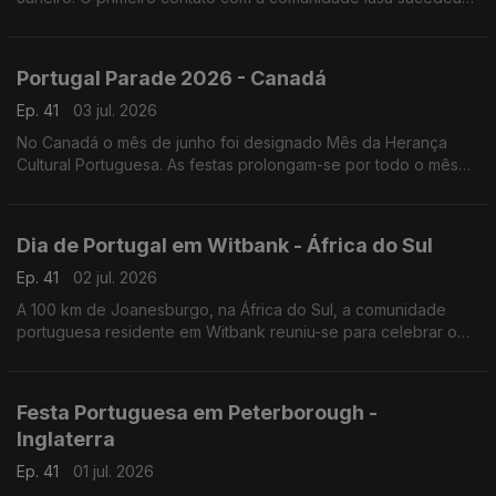
numa noite festiva
Portugal Parade 2026 - Canadá
Ep. 41
03 jul. 2026
No Canadá o mês de junho foi designado Mês da Herança
Cultural Portuguesa. As festas prolongam-se por todo o mês
de junho, mas o ponto mais alto é a Parada de Portugal.
Dia de Portugal em Witbank - África do Sul
Ep. 41
02 jul. 2026
A 100 km de Joanesburgo, na África do Sul, a comunidade
portuguesa residente em Witbank reuniu-se para celebrar o
Dia de Portugal e convidou vários artistas da comunidade.
Festa Portuguesa em Peterborough -
Inglaterra
Ep. 41
01 jul. 2026