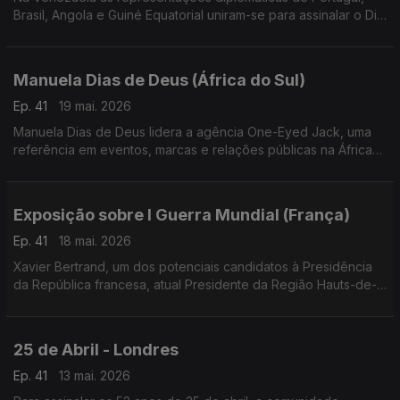
Brasil, Angola e Guiné Equatorial uniram-se para assinalar o Dia
Mundial da Língua Portuguesa e o 30.º aniversário da
Comunidade de Países de Língua Portuguesa.
Manuela Dias de Deus (África do Sul)
Ep. 41
19 mai. 2026
Manuela Dias de Deus lidera a agência One-Eyed Jack, uma
referência em eventos, marcas e relações públicas na África
do Sul, com projetos de grande dimensão e campanhas para
marcas de destaque.
Exposição sobre I Guerra Mundial (França)
Ep. 41
18 mai. 2026
Xavier Bertrand, um dos potenciais candidatos à Presidência
da República francesa, atual Presidente da Região Hauts-de-
France, acolheu uma exposição sobre a participação dos
Portugueses na I Guerra mundial.
25 de Abril - Londres
Ep. 41
13 mai. 2026