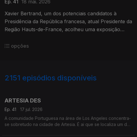
Ep. 41
18 mai. 2026
Xavier Bertrand, um dos potenciais candidatos à
Presidência da República francesa, atual Presidente da
Região Hauts-de-France, acolheu uma exposição
sobre a participação dos Portugueses na I Guerra
mundial.
opções
2151
episódios disponíveis
939657
935640
930521
925647
ARTESIA DES
Ep. 41
17 jul. 2026
A comunidade Portuguesa na área de Los Angeles concentra-
se sobretudo na cidade de Artesia. É ai que se localiza um dos
mais frequentados e dinâmicos, centros culturais Portugueses
nos Estados Unidos.