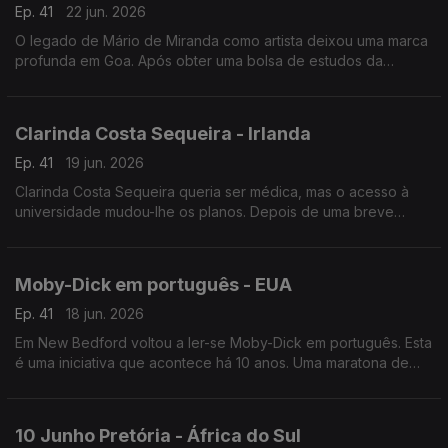
Ep. 41
22 jun. 2026
O legado de Mário de Miranda como artista deixou uma marca
profunda em Goa. Após obter uma bolsa de estudos da
Fundação Calouste Gulbenkian, Mário dedicou-se a desenhar
as pessoas e os lugares que visitava.
Clarinda Costa Sequeira - Irlanda
Ep. 41
19 jun. 2026
Clarinda Costa Sequeira queria ser médica, mas o acesso à
universidade mudou-lhe os planos. Depois de uma breve
passagem pela Finlândia, é na Irlanda que encontrámos esta
engenheira química.
Moby-Dick em português - EUA
Ep. 41
18 jun. 2026
Em New Bedford voltou a ler-se Moby-Dick em português. Esta
é uma iniciativa que acontece há 10 anos. Uma maratona de
leitura que acontece em simultâneo em várias cidades.
10 Junho Pretória - África do Sul