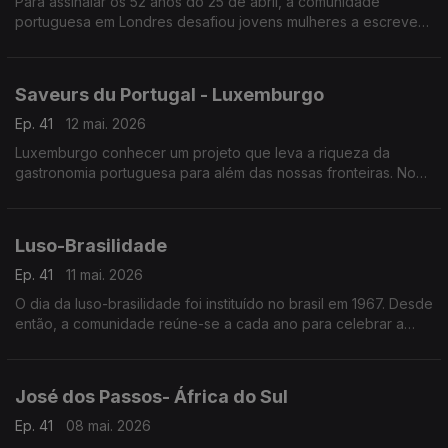
Para assinalar os 52 anos do 25 de abril, a comunidade
portuguesa em Londres desafiou jovens mulheres a escrever
cartas para o futuro sobre empoderamento feminino.
Saveurs du Portugal - Luxemburgo
Ep. 41
12 mai. 2026
Luxemburgo conhecer um projeto que leva a riqueza da
gastronomia portuguesa para além das nossas fronteiras. No
mês de fevereiro o Grão-Ducado foi palco da inauguração do
projeto “Saveurs du Portugal”.
Luso-Brasilidade
Ep. 41
11 mai. 2026
O dia da luso-brasilidade foi instituído no brasil em 1967. Desde
então, a comunidade reúne-se a cada ano para celebrar a
sólida relação de amizade ao longo do tempo.
José dos Passos- África do Sul
Ep. 41
08 mai. 2026