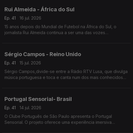
Rui Almeida - África do Sul
Ep. 41
16 jul. 2026
15 anos depois do Mundial de Futebol na África do Sul, o
jornalista Rui Almeida continua a ser uma das vozes
portuguesas mais reconhecidas do jornalismo desportivo, nos
países da lusofonia.
Sérgio Campos - Reino Unido
Ep. 41
15 jul. 2026
Sérgio Campos,divide-se entre a Rádio RTV Lusa, que divulga
música portuguesa e toca e canta num dos mais conhecidos
restaurantes portugueses em Londres.
Portugal Sensorial- Brasil
Ep. 41
14 jul. 2026
O Clube Português de São Paulo apresenta o Portugal
Sensorial. O projeto oferece uma experiência imersiva
completa, combinando exposição histórica, alta gastronomia e