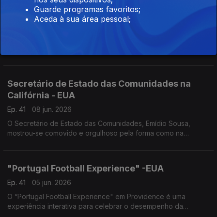
Guarde programas favoritos;
10 de Junho – Venezuela
Aceda à sua área pessoal;
Ep. 41
09 jun. 2026
Na Venezuela o Dia de Portugal não passa em claro. Festejado
um pouco por todo o país este é um dia de convívio e de
promoção das artes e cultura lusas.
Secretário de Estado das Comunidades na
Califórnia - EUA
Ep. 41
08 jun. 2026
O Secretário de Estado das Comunidades, Emídio Sousa,
mostrou-se comovido e orgulhoso pela forma como na
diáspora se celebra Portugal.
"Portugal Football Experience" -EUA
Ep. 41
05 jun. 2026
O “Portugal Football Experience" em Providence é uma
experiência interativa para celebrar o desempenho da
Seleção no Mundial e a sua ligação à diáspora.