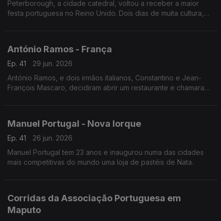
Peterborough, a cidade catedral, voltou a receber a maior
festa portuguesa no Reino Unido. Dois dias de muita cultura,
gastronomia e música lusa que juntou milhares de pessoas no
centro histórico da cidade.
António Ramos - França
Ep. 41
29 jun. 2026
António Ramos, e dois irmãos italianos, Constantino e Jean-
François Mascaro, decidiram abrir um restaurante e chamaram-
lhe Lusitália. Hoje, o grupo tem 16 pizzarias e vai abrir mais
duas até ao fim do ano.
Manuel Portugal - Nova Iorque
Ep. 41
26 jun. 2026
Manuel Portugal tem 23 anos e inaugurou numa das cidades
mais competitivas do mundo uma loja de pastéis de Nata.
Corridas da Associação Portuguesa em
Maputo