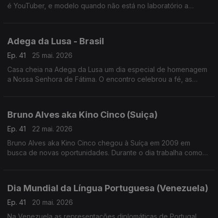
é YouTuber, e modelo quando não está no laboratório a
investigar a resistência dos insetos aos pesticidas.
Adega da Lusa - Brasil
Ep. 41
25 mai. 2026
Casa cheia na Adega da Lusa um dia especial de homenagem
a Nossa Senhora de Fátima. O encontro celebrou a fé, as
tradições e o espírito de união que atravessa gerações da
comunidade luso-brasileira.
Bruno Alves aka Kino Cinco (Suiça)
Ep. 41
22 mai. 2026
Bruno Alves aka Kino Cinco chegou à Suíça em 2009 em
busca de novas oportunidades. Durante o dia trabalha como
vidraceiro, mas é nos palcos, e nas redes sociais, que dá
largas ao seu lado mais brincalhão.
Dia Mundial da Língua Portuguesa (Venezuela)
Ep. 41
20 mai. 2026
Na Venezuela as representações diplomáticas de Portugal,