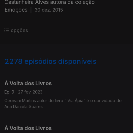
Castanheira Alves autora da coleção
Emoções
|
30 dez. 2015
opções
2278
episódios disponíveis
657287
639904
613920
595326
556080
555057
549920
546822
543496
À Volta dos Livros
Ep. 9
27 fev. 2023
Geovani Martins autor do livro “ Via Ápia” é o convidado de
Ana Daniela Soares
À Volta dos Livros