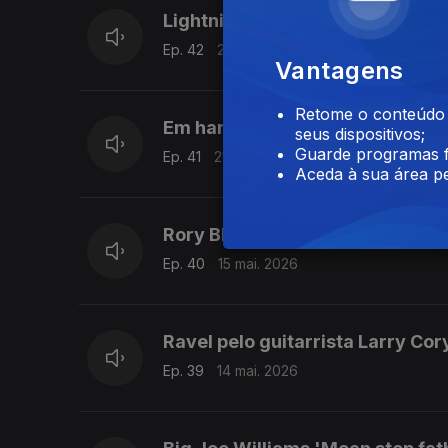
Lightnin' Hopkins 'Goin' back to
Ep. 42
22 mai. 2026
Vantagens
Retome o conteúdo a
Em harmónica, Larry Adler com
seus dispositivos;
Guarde programas f
Ep. 41
21 mai. 2026
Aceda à sua área pe
Rory Block & The Persuasions '
Ep. 40
15 mai. 2026
Ravel pelo guitarrista Larry Cor
Ep. 39
14 mai. 2026