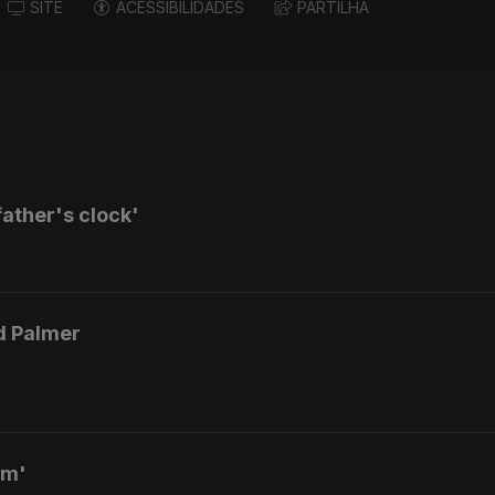
SITE
ACESSIBILIDADES
PARTILHA
ather's clock'
d Palmer
am'