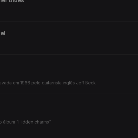
her Blues'
el
avada em 1966 pelo guitarrista inglês Jeff Beck
do álbum "Hidden charms"