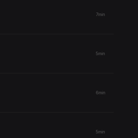
7min
5min
6min
5min