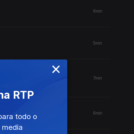
6min
5min
×
7min
 na RTP
6min
para todo o
e media