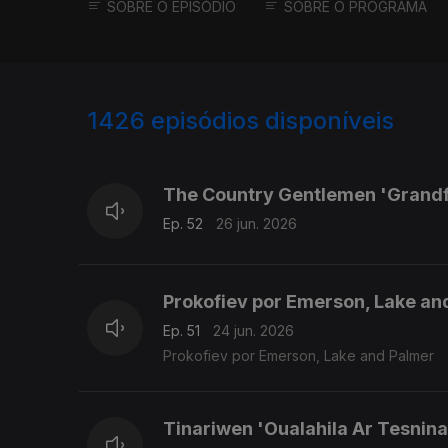
SOBRE O EPISÓDIO
SOBRE O PROGRAMA
1426
episódios disponíveis
930178
920859
The Country Gentlemen 'Grandf
Ep. 52
26 jun. 2026
Prokofiev por Emerson, Lake an
Ep. 51
24 jun. 2026
Prokofiev por Emerson, Lake and Palmer
Tinariwen 'Oualahila Ar Tesnin