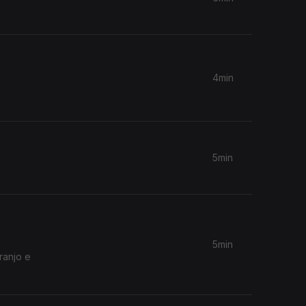
4min
5min
5min
ranjo e