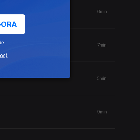
6min
GORA
de
7min
dos)
5min
9min