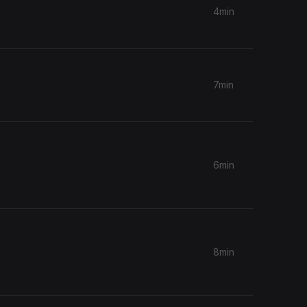
4min
7min
6min
8min