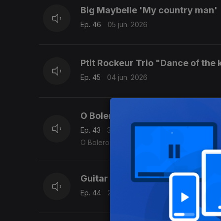
Big Maybelle 'My country man'
Ep. 46
05 jun. 2026
Ptit Rockeur Trio "Dance of the 
Ep. 45
04 jun. 2026
O Bolero de Ravel e MIchael Fix
Ep. 43
30 mai. 2026
O Bolero de Ravel ao estilo fingerpicking 
Guitar Shorty 'Get busy'
Ep. 44
29 mai. 2026