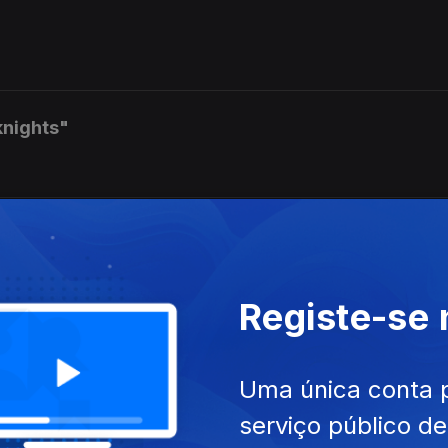
knights"
por MIchael Fix
Registe-se
Uma única conta 
serviço público d