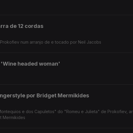
arra de 12 cordas
rokofiev num arranjo de e tocado por Neil Jacobs
 'Wine headed woman'
ingerstyle por Bridget Mermikides
ontequios e dos Capuletos" do "Romeu e Julieta" de Prokofiev, ar
get Mermikides