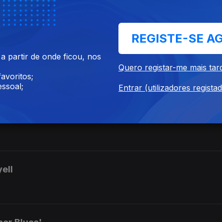
 Florida'
REGISTE-SE A
 partir de onde ficou, nos
 Ravel
Quero registar-me mais tar
avoritos;
ssoal;
Entrar (utilizadores regista
God's gift to women'
yell