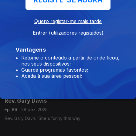
REGISTE-SE AGORA
Sam Carr's Delta Jukes
Quero registar-me mais tarde
Ep. 2
04 jan. 2026
Entrar (utilizadores registados)
Sam Carr's Delta Jukes 'Hoover den'
Vantagens
Retome o conteúdo a partir de onde ficou,
Jesse Fuller
nos seus dispositivos;
Guarde programas favoritos;
Ep. 1
03 jan. 2026
Aceda à sua área pessoal;
Jesse Fuller 'Whoa mule'
Rev. Gary Davis
Ep. 86
28 dez. 2025
Rev. Gary Davis 'She's funny that way'