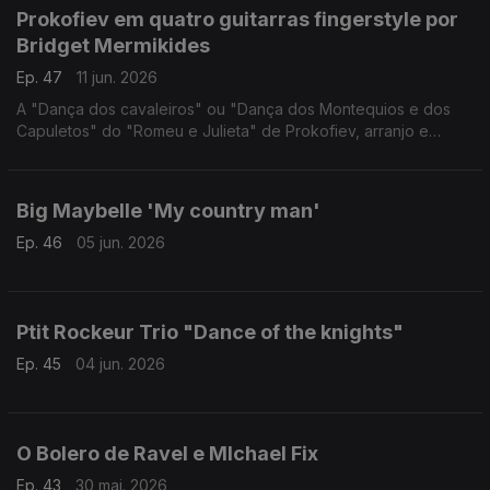
Prokofiev em quatro guitarras fingerstyle por
Bridget Mermikides
Ep. 47
11 jun. 2026
A "Dança dos cavaleiros" ou "Dança dos Montequios e dos
Capuletos" do "Romeu e Julieta" de Prokofiev, arranjo e
interpretação da guitarrista britânica Bridget Mermikides
Big Maybelle 'My country man'
Ep. 46
05 jun. 2026
Ptit Rockeur Trio "Dance of the knights"
Ep. 45
04 jun. 2026
O Bolero de Ravel e MIchael Fix
Ep. 43
30 mai. 2026