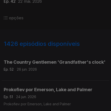
Ep. 42
22 mai. 2026
opções
1426
episódios disponíveis
930178
920859
910758
901523
893092
883224
860228
850790
841594
The Country Gentlemen 'Grandfather's clock'
Ep. 52
26 jun. 2026
Prokofiev por Emerson, Lake and Palmer
Ep. 51
24 jun. 2026
Prokofiev por Emerson, Lake and Palmer