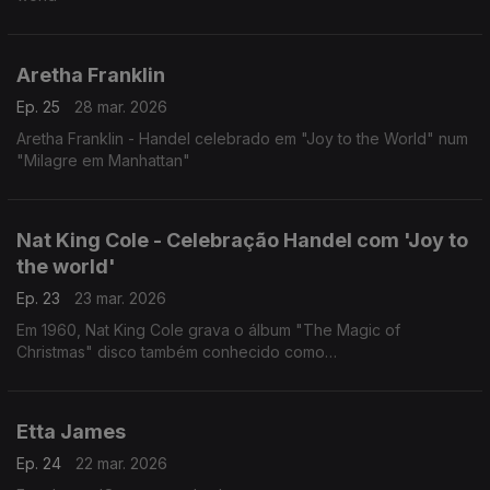
Aretha Franklin
Ep. 25
28 mar. 2026
Aretha Franklin - Handel celebrado em "Joy to the World" num
"Milagre em Manhattan"
Nat King Cole - Celebração Handel com 'Joy to
the world'
Ep. 23
23 mar. 2026
Em 1960, Nat King Cole grava o álbum "The Magic of
Christmas" disco também conhecido como
“The Christmas Song”
com arranjos musicais e direção de Ralph Carmichael.
Etta James
Ep. 24
22 mar. 2026