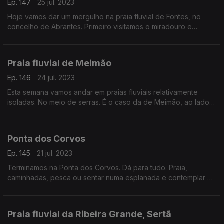
Ep. 147
25 jul. 2023
Hoje vamos dar um mergulho na praia fluvial de Fontes, no
concelho de Abrantes. Primeiro visitamos o miradouro e
depois vamos para a praia, que é muito acolhedora e bonita.
Praia fluvial de Meimão
Ep. 146
24 jul. 2023
Esta semana vamos andar em praias fluviais relativamente
isoladas. No meio de serras. É o caso da de Meimão, ao lado
da Reserva Natural da Malcata.
Ponta dos Corvos
Ep. 145
21 jul. 2023
Terminamos na Ponta dos Corvos. Dá para tudo. Praia,
caminhadas, pesca ou sentar numa esplanada e contemplar a
baía do Seixal.
Praia fluvial da Ribeira Grande, Sertã