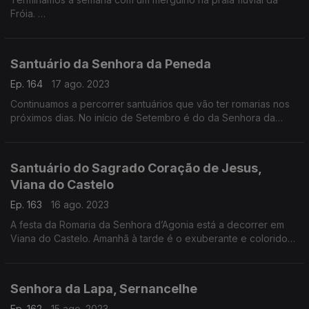
Fróia.
É um oásis no concelho de Proença-a-Nova.
Santuário da Senhora da Peneda
Ep. 164
17 ago. 2023
Continuamos a percorrer santuários que vão ter romarias nos
próximos dias. No início de Setembro é do da Senhora da
Peneda, um santuário monumental com uma alameda com 20
capelas.
Santuário do Sagrado Coração de Jesus,
Viana do Castelo
Ep. 163
16 ago. 2023
A festa da Romaria da Senhora d’Agonia está a decorrer em
Viana do Castelo. Amanhã à tarde é o exuberante e colorido
Desfile da Mordomia. Outro santuário da cidade que tem uma
vista fabulosa é o Sagrado Coração de Jesus
Senhora da Lapa, Sernancelhe
Ep. 162
15 ago. 2023