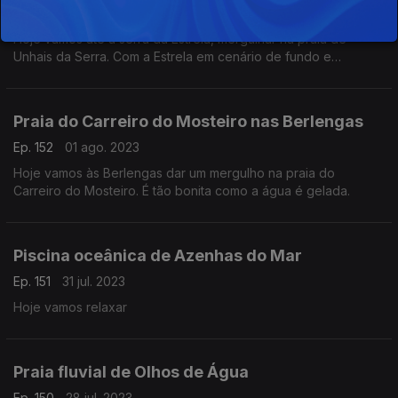
Ep. 153
02 ago. 2023
Hoje vamos até à serra da Estrela, mergulhar na praia de
Unhais da Serra. Com a Estrela em cenário de fundo e
envolvidos num excelente parque de lazer.
Praia do Carreiro do Mosteiro nas Berlengas
Ep. 152
01 ago. 2023
Hoje vamos às Berlengas dar um mergulho na praia do
Carreiro do Mosteiro. É tão bonita como a água é gelada.
Piscina oceânica de Azenhas do Mar
Ep. 151
31 jul. 2023
Hoje vamos relaxar
Praia fluvial de Olhos de Água
Ep. 150
28 jul. 2023