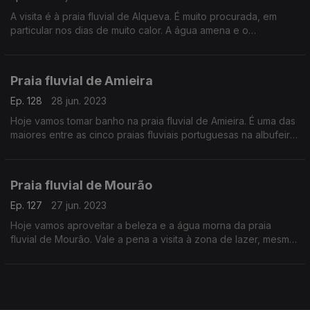
A visita é à praia fluvial de Alqueva. É muito procurada, em
particular nos dias de muito calor. A água amena e o
enquadramento natural explicam porque é muito visitada.
Praia fluvial de Amieira
Ep. 128
28 jun. 2023
Hoje vamos tomar banho na praia fluvial de Amieira. É uma das
maiores entre as cinco praias fluviais portuguesas na albufeira
de Alqueva.
Praia fluvial de Mourão
Ep. 127
27 jun. 2023
Hoje vamos aproveitar a beleza e a água morna da praia
fluvial de Mourão. Vale a pena a visita à zona de lazer, mesmo
que não seja para tomar banho.