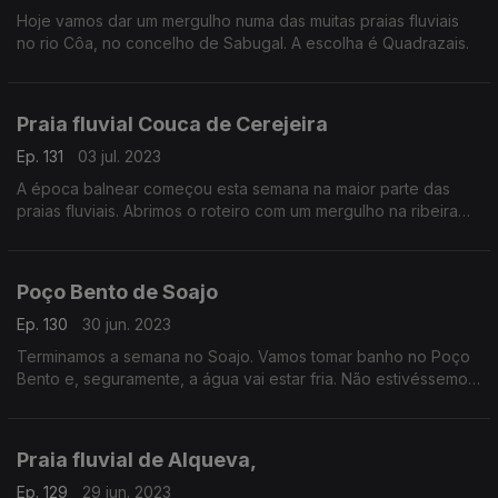
Hoje vamos dar um mergulho numa das muitas praias fluviais
no rio Côa, no concelho de Sabugal. A escolha é Quadrazais.
Praia fluvial Couca de Cerejeira
Ep. 131
03 jul. 2023
A época balnear começou esta semana na maior parte das
praias fluviais. Abrimos o roteiro com um mergulho na ribeira
de Alvito, no concelho de Proença-a-Nova.
Poço Bento de Soajo
Ep. 130
30 jun. 2023
Terminamos a semana no Soajo. Vamos tomar banho no Poço
Bento e, seguramente, a água vai estar fria. Não estivéssemos
nós no Parque Peneda-Gerês.
Praia fluvial de Alqueva,
Ep. 129
29 jun. 2023