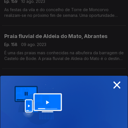
Ep. 159
10 ago. 2023
As festas da vila e do concelho de Torre de Moncorvo
realizam-se no próximo fim de semana. Uma oportunidade
para um banho refrescante na praia da Foz do Sabor, depois
de provarmos as migas de peixe.
Praia fluvial de Aldeia do Mato, Abrantes
Ep. 158
09 ago. 2023
É uma das praias mais conhecidas na albufeira da barragem de
Castelo de Bode. A praia fluvial de Aldeia do Mato é o destino
de hoje.
×
Praia fluvial de Bostelim, Vila de Rei
Ep. 157
08 ago. 2023
Uma praia fluvial sossegada é uma raridade. É a sugestão de
hoje, a praia de Bostelim. Até podemos acampar.
Praia fluvial de Badamalos, Sabugal