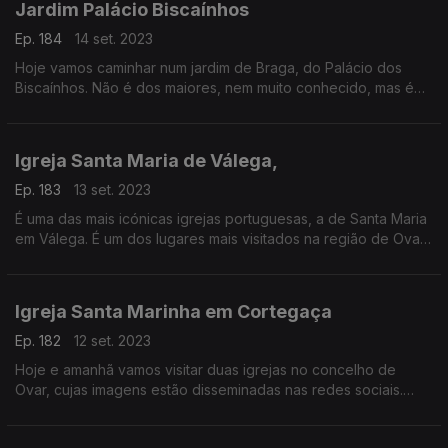
Jardim Palácio Biscaínhos
Ep. 184
14 set. 2023
Hoje vamos caminhar num jardim de Braga, do Palácio dos
Biscaínhos. Não é dos maiores, nem muito conhecido, mas é
muito bonito.
Igreja Santa Maria de Válega,
Ep. 183
13 set. 2023
É uma das mais icónicas igrejas portuguesas, a de Santa Maria
em Válega. É um dos lugares mais visitados na região de Ovar
devido à decoração com azulejos.
Igreja Santa Marinha em Cortegaça
Ep. 182
12 set. 2023
Hoje e amanhã vamos visitar duas igrejas no concelho de
Ovar, cujas imagens estão disseminadas nas redes sociais.
Uma delas é a igreja matriz Santa Marinha de Cortegaça.