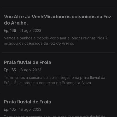
O destino é Fernandaires. O miradouro tem uma vista fabulosa
da albufeira de Castelo de Bode e da praia de Fernandaires
onde vamos de seguida.
Vou Ali e Já VenhMiradouros oceânicos na Foz
do Arelho,
Ep. 166
21 ago. 2023
Vamos a banhos e depois ver o mar e longas ravinas. Nos 7
miradouros oceânicos da Foz do Arelho.
Praia fluvial de Froia
Ep. 165
18 ago. 2023
Terminamos a semana com um mergulho na praia fluvial da
Fróia. É um oásis no concelho de Proença-a-Nova.
Praia fluvial de Froia
Ep. 165
18 ago. 2023
Terminamos a semana com um mergulho na praia fluvial da