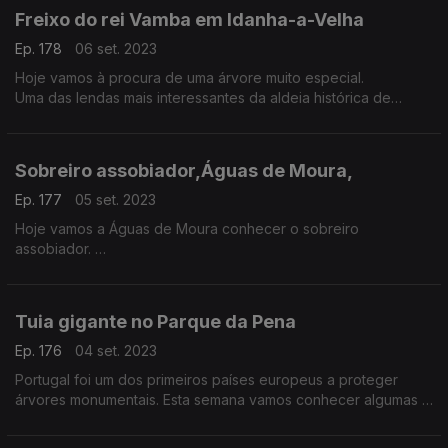
Freixo do rei Vamba em Idanha-a-Velha
Ep. 178
06 set. 2023
Hoje vamos à procura de uma árvore muito especial.
Uma das lendas mais interessantes da aldeia histórica de
Idanha-a-Velha é a do freixo do rei Vamba.
Sobreiro assobiador,Águas de Moura,
Ep. 177
05 set. 2023
Hoje vamos a Águas de Moura conhecer o sobreiro
assobiador.
O nome deve-se ao som das muitas aves que se protegem na
copa ao final da tarde.
Tuia gigante no Parque da Pena
Ep. 176
04 set. 2023
Portugal foi um dos primeiros países europeus a proteger
árvores monumentais. Esta semana vamos conhecer algumas e
começamos com a tuia gigante no Parque da Pena em Sintra