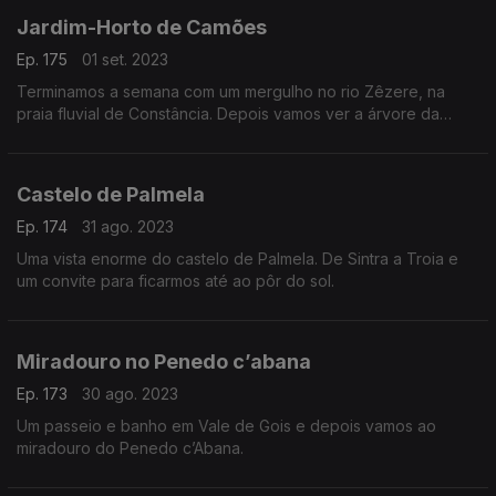
Jardim-Horto de Camões
Ep. 175
01 set. 2023
Terminamos a semana com um mergulho no rio Zêzere, na
praia fluvial de Constância. Depois vamos ver a árvore da
canela ou de cânfora no singular Jardim-Horto de Camões.
Castelo de Palmela
Ep. 174
31 ago. 2023
Uma vista enorme do castelo de Palmela. De Sintra a Troia e
um convite para ficarmos até ao pôr do sol.
Miradouro no Penedo c’abana
Ep. 173
30 ago. 2023
Um passeio e banho em Vale de Gois e depois vamos ao
miradouro do Penedo c’Abana.