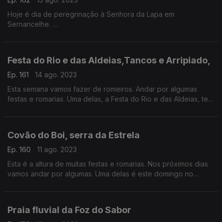
Hoje é dia de peregrinação à Senhora da Lapa em
Sernancelhe.
Um dos maiores e mais antigos santuários em Portugal.
Festa do Rio e das Aldeias,Tancos e Arripiado,
Ep. 161
14 ago. 2023
Esta semana vamos fazer de romeiros. Andar por algumas
festas e romarias. Uma delas, a Festa do Rio e das Aldeias, tem
lugar amanhã
com uma procissão fluvial a atravessar o Tejo, entre Tancos e
Arripiado.
Covão do Boi, serra da Estrela
Ep. 160
11 ago. 2023
Esta é a altura de muitas festas e romarias. Nos próximos dias
vamos andar por algumas. Uma delas é este domingo no
singular Covão do Boi, na serra da Estrela.
Praia fluvial da Foz do Sabor