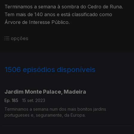
Terminamos a semana à sombra do Cedro de Runa.
Tem mais de 140 anos e está classificado como
Árvore de Interesse Público.
opções
1506
episódios disponíveis
711045
710156
707930
704242
701161
Jardim Monte Palace, Madeira
Ep. 185
15 set. 2023
Terminamos a semana num dos mais bonitos jardins
portugueses e, seguramente, da Europa.