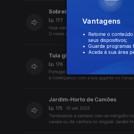
Sobreiro assobiador,Águas de 
Vantagens
Ep. 177
05 set. 2023
Hoje vamos a Águas de Moura conhecer o 
O nome deve-se ao som das muitas aves qu
Retome o conteúdo a
seus dispositivos;
Guarde programas f
Aceda à sua área pe
Tuia gigante no Parque da Pena
Ep. 176
04 set. 2023
Portugal foi um dos primeiros países eur
e começamos com a tuia gigante no Parqu
Jardim-Horto de Camões
Ep. 175
01 set. 2023
Terminamos a semana com um mergulho no r
canela ou de cânfora no singular Jardim-