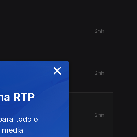
2min
×
2min
os.
 na RTP
2min
para todo o
e media