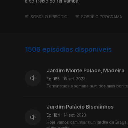
a do freixo do rei Vamba.
SOBRE O EPISÓDIO
SOBRE O PROGRAMA
1506
episódios disponíveis
711045
710156
Jardim Monte Palace, Madeira
Ep. 185
15 set. 2023
Terminamos a semana num dos mais bonitos
Jardim Palácio Biscaínhos
Ep. 184
14 set. 2023
Hoje vamos caminhar num jardim de Braga,
muito bonito.