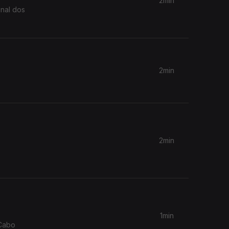
2min
inal dos
2min
2min
1min
 Cabo