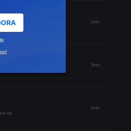
GORA
2min
de
dos)
3min
r algumas
2min
ore da