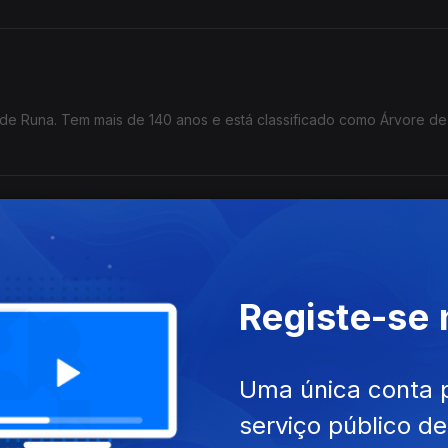
e Runa. Tem mais de 140 anos e está classificado como Árvore de
em parte da paisagem urbana de Serpa e da memória de alguns bairr
Registe-se
a-Velha
Uma única conta 
 especial.
a histórica de Idanha-a-Velha é a do freixo do rei Vamba.
serviço público d