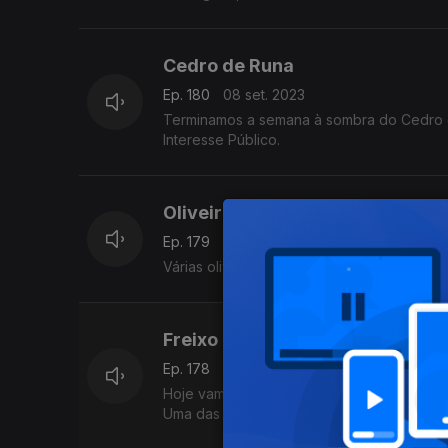
Cedro de Runa
Ep. 180
08 set. 2023
Terminamos a semana à sombra do Cedro d
Interesse Público.
Oliveiras milenares de Serpa
Ep. 179
07 set. 2023
Várias oliveiras com mais de mil anos faz
Freixo do rei Vamba em Idanha-
Ep. 178
06 set. 2023
Hoje vamos à procura de uma árvore muito
Uma das lendas mais interessantes da aldei