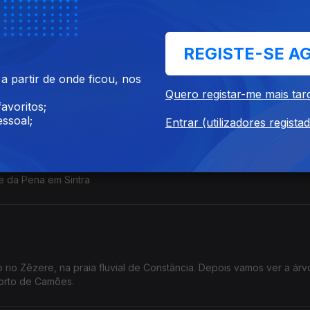
Moura,
REGISTE-SE A
sobreiro assobiador.
e se protegem na copa ao final da tarde.
 partir de onde ficou, nos
Quero registar-me mais tar
avoritos;
ssoal;
Entrar (utilizadores regista
opeus a proteger árvores monumentais. Esta semana vamos conhece
e da Pena em Sintra
io Zêzere, na praia fluvial de Constância. Depois vamos ver a árv
Horto de Camões.