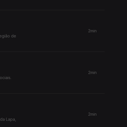
2min
região de
2min
ciais.
2min
 da Lapa,