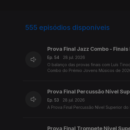
555
episódios disponíveis
941880
930735
917132
899843
Prova Final Jazz Combo - Finai
Ep. 54
28 jul. 2026
O balanço das provas finais com Luís Tinoc
Combo do Prémio Jovens Músicos de 2026,
Prova Final Percussão Nível Sup
Ep. 53
28 jul. 2026
A Prova Final Percussão Nível Superior d
Prova Final Trompete Nível Supe