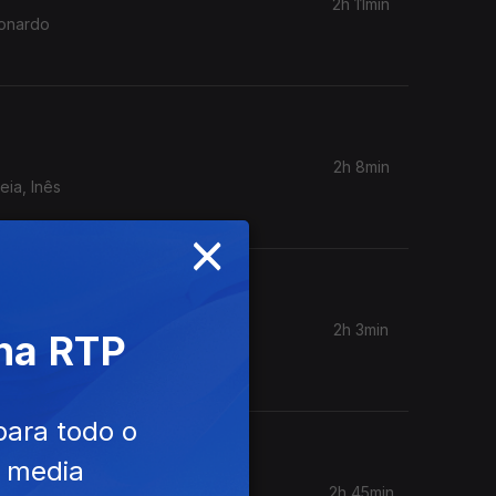
2h 11min
eonardo
2h 8min
ia, Inês
×
2h 3min
 na RTP
para todo o
e media
2h 45min