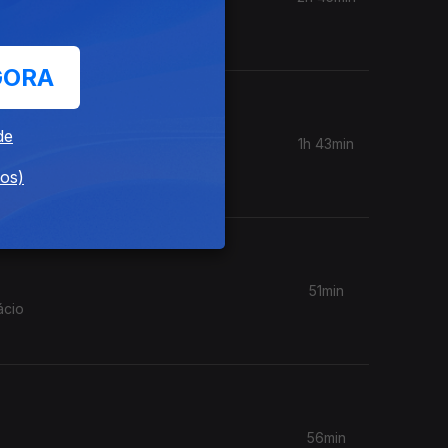
GORA
de
1h 43min
cos de
dos)
51min
ácio
56min