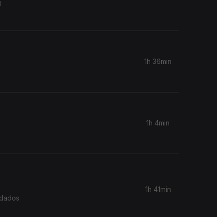
l
1h 36min
1h 4min
1h 41min
idados