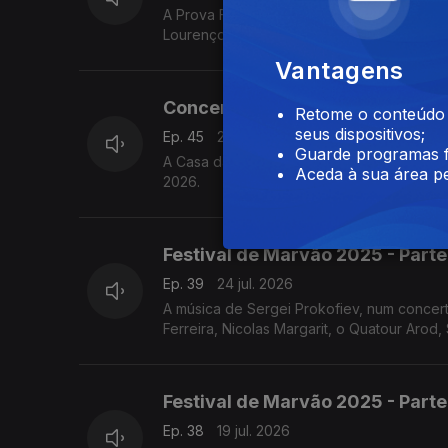
A Prova Final Música de Câmara Nível Médio do Prémio Jovens Músicos de 2026, com Luís Carvalho, An
Lourenço, Carlos Torres e Jacinta Albergar
Vantagens
Concerto de Abertura - Finais 
Retome o conteúdo a
seus dispositivos;
Ep. 45
24 jul. 2026
Guarde programas f
A Casa da Cultura em Santa Comba Dão foi
Aceda à sua área pe
2026.
Festival de Marvão 2025 - Parte
Ep. 39
24 jul. 2026
A música de Sergei Prokofiev, num concer
Ferreira, Nicolas Margarit, o Quatour Arod, 
Festival de Marvão 2025 - Parte
Ep. 38
19 jul. 2026