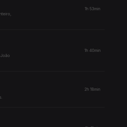
1h 53min
teiro,
1h 40min
a João
2h 18min
s.