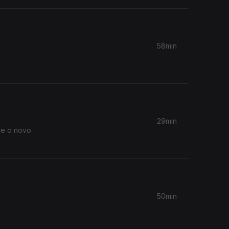
58min
29min
 e o novo
50min