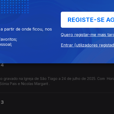
tónio
ia.
REGISTE-SE A
PJM 2026
 partir de onde ficou, nos
Quero registar-me mais tar
avoritos;
 palco do Concerto de Abertura das Finais do Prémio Jovens Músi
ssoal;
Entrar (utilizadores regista
 4
to gravado na Igreja de São Tiago a 24 de julho de 2025. Com Hor
Sónia Pais e Nicolas Margarit .
 3