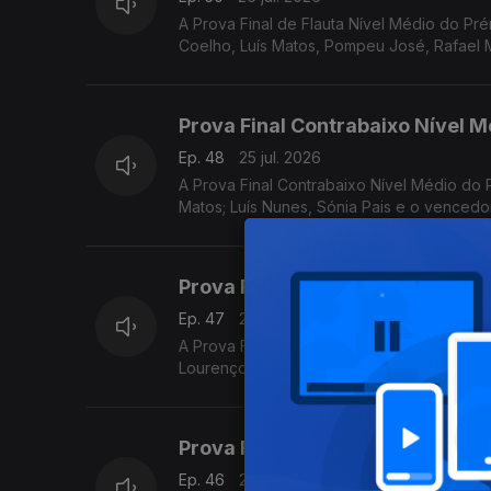
A Prova Final de Flauta Nível Médio do P
Coelho, Luís Matos, Pompeu José, Rafael M
Prova Final Contrabaixo Nível M
Ep. 48
25 jul. 2026
A Prova Final Contrabaixo Nível Médio do
Matos; Luís Nunes, Sónia Pais e o vencedo
Prova Final Música de Câmara Ní
Ep. 47
25 jul. 2026
A Prova Final Música de Câmara Nível Superior do Prémio Jovens Músicos de 2026, com Luís Carvalho
Lourenço.
Prova Final Música de Câmara N
Ep. 46
24 jul. 2026