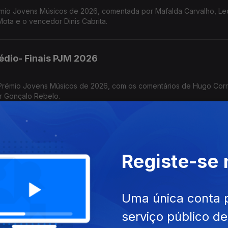
rémio Jovens Músicos de 2026, comentada por Mafalda Carvalho, L
ota e o vencedor Dinis Cabrita.
édio- Finais PJM 2026
 Prémio Jovens Músicos de 2026, com os comentários de Hugo Corre
r Gonçalo Rebelo.
vel Superior - Finais PJM 2026
Registe-se
 e António
Uma única conta 
ível Médio - Finais PJM 2026
serviço público d