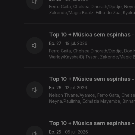
Ferro Gaita, Chelsea Dinorath/Djodje, Neyna/Paulinha, Edmázia Mayembe, Stone Warley/Kaysha/Dj Tyson,
Zakende/Magic Beatz, Filho do Zua, Kyaku
Top 10 + Música sem espinhas - 
Ep. 27
19 jul. 2026
Ferro Gaita, Chelsea Dinorath/Djodje, Don Kikas, Neyna/Paulinha, Edmázia Mayembe, Leia Nhambe, Stone
Warley/Kaysha/Dj Tyson, Zakende/Magic Be
Top 10 + Música sem espinhas - 
Ep. 26
12 jul. 2026
Nelson Tivane/Ayamos, Ferro Gaita, Chelse
Neyna/Paulinha, Edmázia Mayembe, Binham
Top 10 + Música sem espinhas - 
Ep. 25
05 jul. 2026