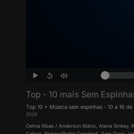
Top - 10 mais Sem Espinha
Top 10 + Música sem espinhas - 10 a 16 de
2026
Celma Ribas / Anderson Mário, Alana Sinkey, Karyna Gomes / Mikas
Cabral, Rislene/Richie Campbell, Sam Deep, Irirna Barros/Chelsea