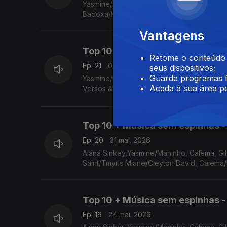
Yasmine/Maninho, Calema, Lil Saint/Tmyris Miane/Cleyton David, Calema/Luana Prado, Versos &Poesias Moz,
Badoxa/Khiaro, Nelson Freitas/Manecas Cos
Vantagens
Top 10 + Música sem espinhas - 
Retome o conteúdo a
Ep. 21
07 jun. 2026
seus dispositivos;
Guarde programas f
Yasmine/Maninho, Calema, Ayani, Lil Saint/Tmyris Miane/Cleyton David, Calema/Luana Prado, Elly Paris/Djari Paris,
Aceda à sua área pe
Versos &Poesias Moz, Badoxa/Khiaro, Nel
Top 10 + Música sem espinhas -
Ep. 20
31 mai. 2026
Alana Sinkey,Yasmine/Maninho, Calema, Gil Semedo, Mika Mend
Saint/Tmyris Miane/Cleyton David, Calema
Top 10 + Música sem espinhas -
Ep. 19
24 mai. 2026