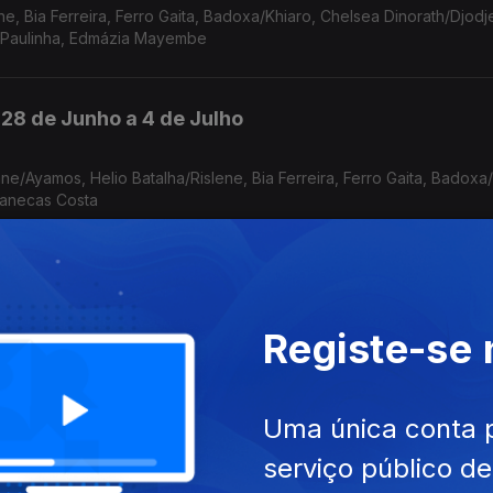
e, Bia Ferreira, Ferro Gaita, Badoxa/Khiaro, Chelsea Dinorath/Djodj
a/Paulinha, Edmázia Mayembe
 28 de Junho a 4 de Julho
ne/Ayamos, Helio Batalha/Rislene, Bia Ferreira, Ferro Gaita, Badoxa/
Manecas Costa
21 a 27 de Junho
Registe-se
ath /Djodje, Zulu, Erika Neluma, Ivan Alexei
Uma única conta 
 14 a 20 de Junho
serviço público d