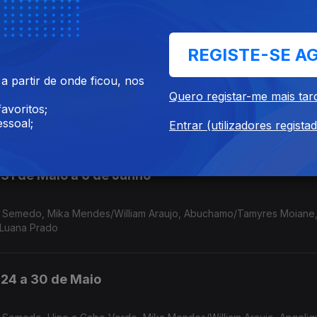
ta, Asake/DJ Snake, Helio Batalha/Rislene, Chelsea Dinorath /Djod
REGISTE-SE A
7 a 13 de Junho
 partir de onde ficou, nos
Quero registar-me mais tar
avoritos;
ssoal;
son Freitas/Manecas Costa
Entrar (utilizadores regista
 31 de Maio a 6 de Junho
es/William Araujo, Abuchamo/Tamyres Moiane, Ayani, Lil
/Luana Prado
 24 a 30 de Maio