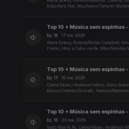
Alana Sinkey,Yasmine/Maninho, Calema, Gi
Kidjo/Ayra Star, Abuchamo/Tamyres Moian
Top 10 + Música sem espinhas - 
Ep. 18
17 mai. 2026
Alana Sinkey, Rislene/Richie Campbell, Irirna Barros/Chelsea Dinorath, Yasmine/Maninho, Calema, Gil Semedo, Nelson
Freitas, Hino a Cabo verde, Mika Mendes/Wi
Top 10 + Música sem espinhas - 
Ep. 17
10 mai. 2026
Celma Ribas / Anderson Mário, Alana Sinkey, Karyna Gomes / Mikas Cabral, Rislene/Richie Campbell, Sam Deep, Irirna
Barros/Chelsea Dinorath, Yasmine/Maninho,
Top 10 + Música sem espinhas - 
Ep. 16
03 mai. 2026
Vado Mas Ki Ás, Celma Ribas / Anderson Már