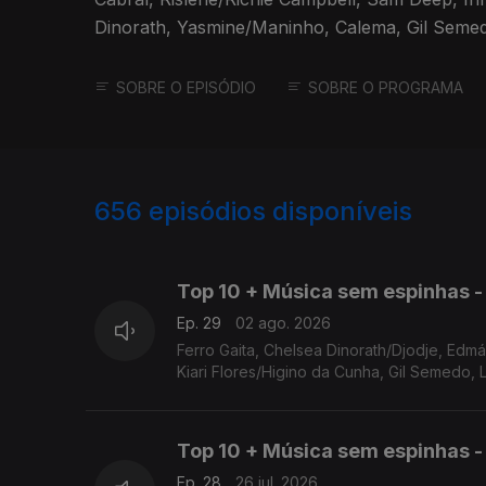
Dinorath, Yasmine/Maninho, Calema, Gil Semed
SOBRE O EPISÓDIO
SOBRE O PROGRAMA
656
episódios disponíveis
928199
910715
Top 10 + Música sem espinhas -
Ep. 29
02 ago. 2026
Ferro Gaita, Chelsea Dinorath/Djodje, Edmázia Mayembe, Filho do Zua, Kyaku Kyadaff, Gilyto Semedo, Soraia Tavares,
Kiari Flores/Higino da Cunha, Gil Semedo, 
Top 10 + Música sem espinhas - 
Ep. 28
26 jul. 2026