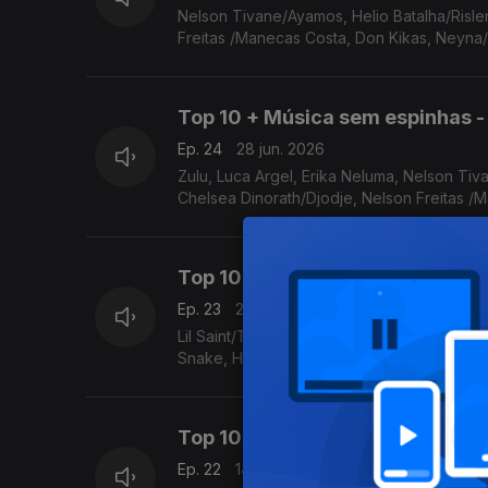
Nelson Tivane/Ayamos, Helio Batalha/Rislen
Freitas /Manecas Costa, Don Kikas, Neyn
Top 10 + Música sem espinhas -
Ep. 24
28 jun. 2026
Zulu, Luca Argel, Erika Neluma, Nelson Tiva
Chelsea Dinorath/Djodje, Nelson Freitas /
Top 10 + Música sem espinhas - 
Ep. 23
21 jun. 2026
Lil Saint/Tmyris Miane/Cleyton David, Versos &Poesias Moz, Badoxa/Khiaro, Nelson Freitas/Manecas Costa, Asake/DJ
Snake, Helio Batalha/Rislene, Chelsea Dinor
Top 10 + Música sem espinhas -
Ep. 22
14 jun. 2026