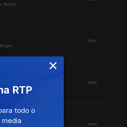
e, Nelson
5min
Khiaro,
×
4min
 na RTP
para todo o
e media
4min