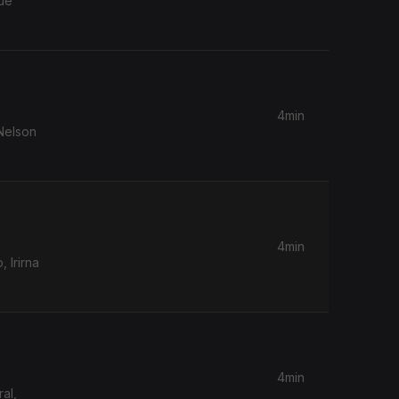
ue
4min
4min
4min
al,