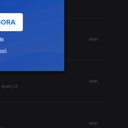
je
GORA
de
4min
dos)
4min
4min