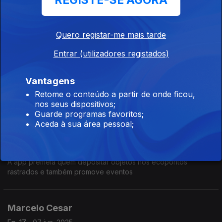
REGISTE-SE AGORA
internacionalização
Irene Cacombe, coordenadora da Academia
Quero registar-me mais tarde
de Robótica AROTEC
Entrar (utilizadores registados)
Ep. 19
21 jun. 2025
Angola realizou já a edição 2025 do Campeonato Nacional de
Vantagens
Robótica
Retome o conteúdo a partir de onde ficou,
nos seus dispositivos;
Guarde programas favoritos;
Afonso Ravasco leva-nos a conhecer a
Aceda à sua área pessoal;
Trash4Goods
Ep. 18
14 jun. 2025
A app premeia quem depositar objetos nos ecopontos
rastrados e também promove eventos
Marcelo Cesar