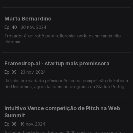
Marta Bernardino
Ep. 40
30 nov. 2024
Trovador é um robô para reflorestar onde os humanos não
chegam.
Framedrop.ai - startup mais promissora
Ep. 39
23 nov. 2024
Já tinha arrecadado prémio idêntico na competição da Fábrica
de Unicórnios, agora também no programa da Startup Portugal
"Road to Web Summit" a Framedrop foi considerada a startup
mais promissora
Intuitivo Vence competição de Pitch na Web
Summit
Ep. 38
16 nov. 2024
A startup fundada no Porto em 2020 continua a crescer e fez