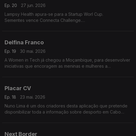
Ep. 20
27 jun. 2026
Lampsy Health apura-se para a Startup Worl Cup.
Sementes vence Connecta Challenge.
Hydro Kat representa Politécnico de Coimbra na final do
Poliempreende.
Delfina Franco
Ep. 19
30 mai. 2026
A Women in Tech já chegou a Moçambique, para desenvolver
iniciativas que encoragem as meninas e mulheres a
desenvolver uma carreira profissional na área das tecnologias.
Placar CV
Ep. 18
23 mai. 2026
Nuno Lima é um dos criadores desta aplicação que pretende
disponibilizar toda a informação sobre desporto em Cabo
Verde
Next Border