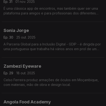
Ep. 31
01 nov. 2025
É uma clássica app de encontros, mas também quer ser uma
plataforma para amigos e para profissionais dos diferentes
países que falam português.
Sonia Jorge
Ep. 30
25 out. 2025
A Parceria Global para a Inclusão Digital - GDIP - é dirigida por
uma portuguesa que trabalha há vários anos em prol de um
acesso universal a uma Internet de qualidade a preço
acessível.
Zambezi Eyeware
Ep. 29
18 out. 2025
Celso Ferreira produz armações de óculos em Moçambique,
com materiais, mão de obra e design local.
Angola Food Academy