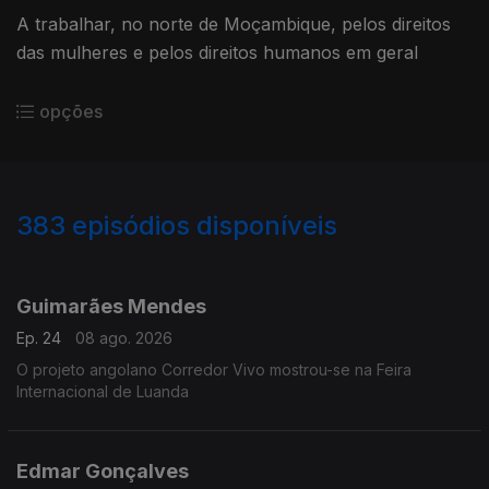
A trabalhar, no norte de Moçambique, pelos direitos
das mulheres e pelos direitos humanos em geral
opções
383
episódios disponíveis
922791
898691
874884
850577
824672
804139
782761
759764
737963
Guimarães Mendes
Ep. 24
08 ago. 2026
O projeto angolano Corredor Vivo mostrou-se na Feira
Internacional de Luanda
Edmar Gonçalves