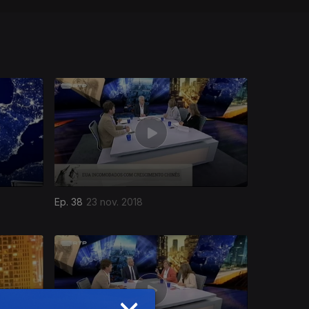
Ep. 38
23 nov. 2018
×