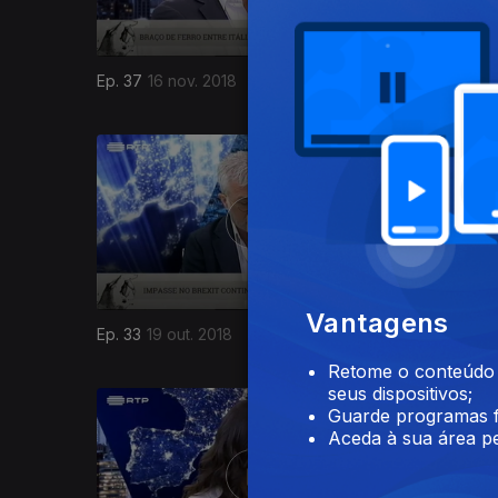
Ep. 37
16 nov. 2018
Ep. 36
09
367095
Vantagens
Ep. 33
19 out. 2018
Ep. 32
12 
Retome o conteúdo a
seus dispositivos;
Guarde programas f
Aceda à sua área pe