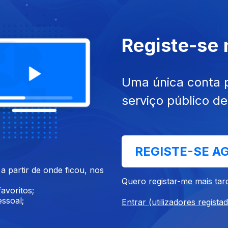
 nov. 2018
Ep. 35
02 nov. 2018
Registe-se
Uma única conta 
serviço público d
REGISTE-SE A
out. 2018
Ep. 31
05 out. 2018
 partir de onde ficou, nos
Quero registar-me mais tar
avoritos;
ssoal;
Entrar (utilizadores regista