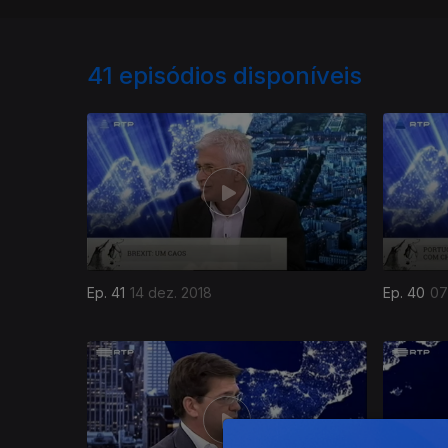
41
episódios disponíveis
Ep. 41
14 dez. 2018
Ep. 40
07