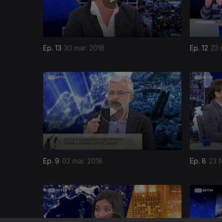
Ep. 13
30 mar. 2018
Ep. 12
23 
330479
Ep. 9
02 mar. 2018
Ep. 8
23 f