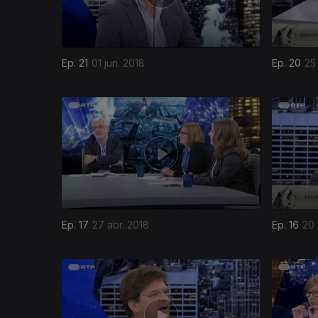
Ep. 21
01 jun. 2018
Ep. 20
25
Ep. 17
27 abr. 2018
Ep. 16
20 