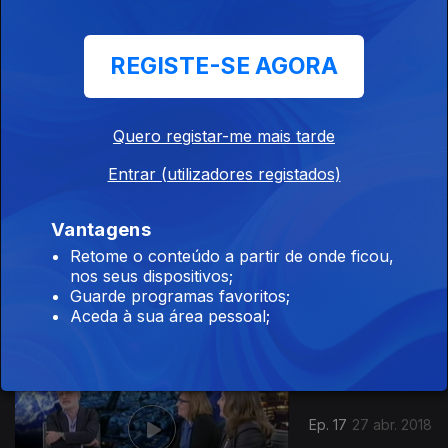
345009
REGISTE-SE AGORA
Ep. 19
18 mai. 2018
Quero registar-me mais tarde
Entrar (utilizadores registados)
Vantagens
Ep. 18
Retome o conteúdo a partir de onde ficou,
04 mai. 2018
nos seus dispositivos;
Guarde programas favoritos;
Aceda à sua área pessoal;
Ep. 17
27 abr. 2018