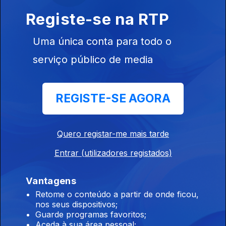
Registe-se na RTP
07 set. 2018
Uma única conta para todo o
serviço público de media
REGISTE-SE AGORA
06 jul. 2018
Quero registar-me mais tarde
Entrar (utilizadores registados)
Vantagens
Ep. 25
29 jun. 2018
Retome o conteúdo a partir de onde ficou,
nos seus dispositivos;
Guarde programas favoritos;
Aceda à sua área pessoal;