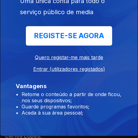
Uma única conta para todo o
22 abr. 2012
serviço público de media
Alfredo Mousinho-Esteves jogou futebol em
REGISTE-SE AGORA
quatro continentes - Europa, América, Oceania
e Ásia. Sexta-feira estreou-se como técnico
principal.
Quero registar-me mais tarde
01 abr. 2012
Entrar (utilizadores registados)
Vantagens
Marta Nunes é a convidada de Nós lá fora.
Retome o conteúdo a partir de onde ficou,
25 mar. 2012
nos seus dispositivos;
Guarde programas favoritos;
Aceda à sua área pessoal;
Francisco Batista é treinador de Futsal no
Qatar e o convidado desta semana de José
Carlos Lopes.