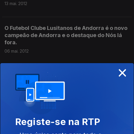
13 mai. 2012
O Futebol Clube Lusitanos de Andorra é o novo
campeão de Andorra e o destaque do Nós lá
fora.
06 mai. 2012
×
João Leite joga na equipa de futsal do KPRF de
Moscovo. É o convidado de Nós lá fora.
29 abr. 2012
Guti Ribeiro joga futebol em Malta. É o
Registe-se na RTP
convidado de José Carlos Lopes no Nós lá
fora.