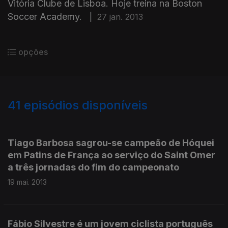
Vitória Clube de Lisboa. Hoje treina na Boston
Soccer Academy.
|
27 jan. 2013
opções
41
episódios disponíveis
100001
76888
64626
58876
Tiago Barbosa sagrou-se campeão de Hóquei
em Patins de França ao serviço do Saint Omer
a três jornadas do fim do campeonato
19 mai. 2013
Fábio Silvestre é um jovem ciclista português