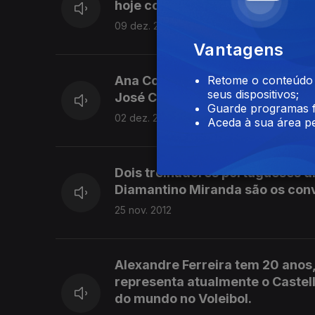
hoje começa a participação no T
09 dez. 2012
Vantagens
Ana Costa é dirigente no Futsal
Retome o conteúdo a
seus dispositivos;
José Carlos Lopes.
Guarde programas f
02 dez. 2012
Aceda à sua área pe
Dois treinadores portugueses di
Diamantino Miranda são os conv
25 nov. 2012
Alexandre Ferreira tem 20 anos
representa atualmente o Castell
do mundo no Voleibol.