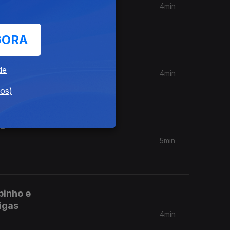
4min
GORA
da de
de
4min
dos)
 e
5min
pinho e
ligas
4min