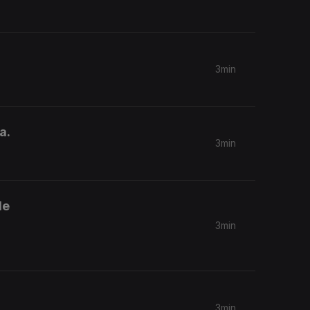
3min
a.
3min
de
3min
3min