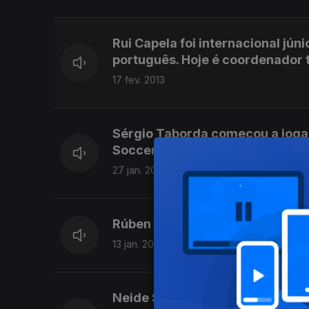
Rui Capela foi internacional júni
português. Hoje é coordenador t
17 fev. 2013
Sérgio Taborda começou a jogar 
Soccer Academy.
27 jan. 2013
Rúben Silva, da equipa da Unive
13 jan. 2013
Neide Simões é uma das guarda 