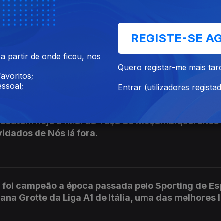
orneio Internacional de São Paulo.
REGISTE-SE A
 feminino na Universidade de Alicante. É a convida
 partir de onde ficou, nos
Quero registar-me mais tar
avoritos;
ssoal;
Entrar (utilizadores regista
scutem hoje a final da Taça de Moçambique. Litos
idados de Nós lá fora.
, foi campeão a época passada pelo Sporting de Es
ana Grotte da Liga A1 de Itália, uma das melhores 