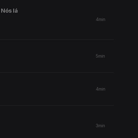
 Nós lá
4min
5min
4min
3min