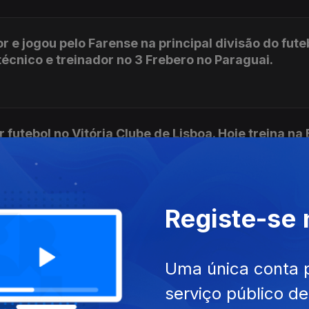
or e jogou pelo Farense na principal divisão do fute
écnico e treinador no 3 Frebero no Paraguai.
futebol no Vitória Clube de Lisboa. Hoje treina na
Registe-se
rsidade de Dakota do Sul, é o convidado de Nós lá 
Uma única conta 
serviço público d
redes da seleção portuguesa de futebol feminino