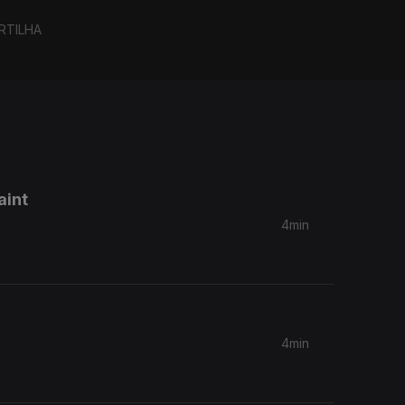
RTILHA
aint
4min
4min