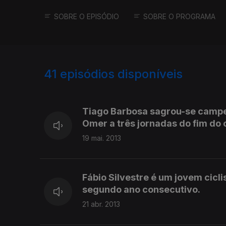
SOBRE O EPISÓDIO
SOBRE O PROGRAMA
41
episódios disponíveis
100001
76888
64626
Tiago Barbosa sagrou-se campeã
Omer a três jornadas do fim d
19 mai. 2013
Fábio Silvestre é um jovem cicl
segundo ano consecutivo.
21 abr. 2013