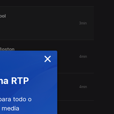
bol
3min
 Boston
×
4min
 na RTP
fora.
4min
para todo o
e media
 que