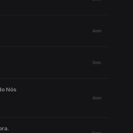
4min
3min
do Nós
4min
ora.