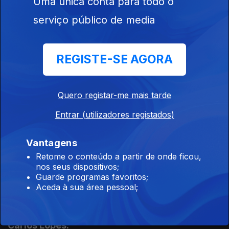
Uma única conta para todo o
22 abr. 2012
serviço público de media
Alfredo Mousinho-Esteves jogou futebol em
REGISTE-SE AGORA
quatro continentes - Europa, América, Oceania
e Ásia. Sexta-feira estreou-se como técnico
principal.
Quero registar-me mais tarde
01 abr. 2012
Entrar (utilizadores registados)
Vantagens
Marta Nunes é a convidada de Nós lá fora.
Retome o conteúdo a partir de onde ficou,
25 mar. 2012
nos seus dispositivos;
Guarde programas favoritos;
Aceda à sua área pessoal;
Francisco Batista é treinador de Futsal no
Qatar e o convidado desta semana de José
Carlos Lopes.