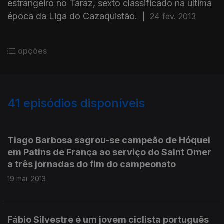
estrangeiro no Taraz, sexto classificado na última
época da Liga do Cazaquistão.
|
24 fev. 2013
opções
41
episódios disponíveis
100001
76888
64626
58876
Tiago Barbosa sagrou-se campeão de Hóquei
em Patins de França ao serviço do Saint Omer
a três jornadas do fim do campeonato
19 mai. 2013
Fábio Silvestre é um jovem ciclista português