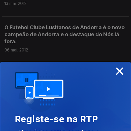
13 mai. 2012
O Futebol Clube Lusitanos de Andorra é o novo
campeão de Andorra e o destaque do Nós lá
fora.
06 mai. 2012
×
João Leite joga na equipa de futsal do KPRF de
Moscovo. É o convidado de Nós lá fora.
29 abr. 2012
Guti Ribeiro joga futebol em Malta. É o
Registe-se na RTP
convidado de José Carlos Lopes no Nós lá
fora.