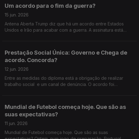
claras: quer calendarizar o inicio do processo para baixar a
Um acordo para o fim da guerra?
idade da reforma, reforçar a proteção de quem trabalha por
turnos e em horas extraordinárias, acabar com reformas
15 jun. 2026
vitalícias e impor limites às pensões mais elevadas. Ventura
Antena Aberta Trump diz que há um acordo entre Estados
não fecha a porta ao processo parlamentar, mas deixa
Unidos e Irão para acabar com a guerra. A assinatura está
dúvidas: haverá acordo ou confronto já na votação na
marcada para dia 19, na Suíça, e Teerão anuncia o fim das
generalidade? 800 22 01 01 22 33 999 56.
operações militares já a partir de hoje, incluindo no Líbano.
Mas será mesmo o fim do conflito… ou apenas uma pausa?
Prestação Social Única: Governo e Chega de
Estamos perante um verdadeiro ponto de viragem no Médio
acordo. Concorda?
Oriente? Ou um entendimento frágil, que pode cair ao primeiro
incidente no terreno?
12 jun. 2026
Entre as medidas do diploma está a obrigação de realizar
trabalho social e um canal de denúncia. O acordo foi
alcançado depois de um encontro entre o primeiro-ministro e
o líder do Chega. O governo avança com a PSU no
parlamento, sem votação. Faz bem?
Mundial de Futebol começa hoje. Que são as
suas expectativas?
11 jun. 2026
Mundial de Futebol começa hoje. Que são as suas
expectativas? Ontem, num jogo de preparação, Portugal