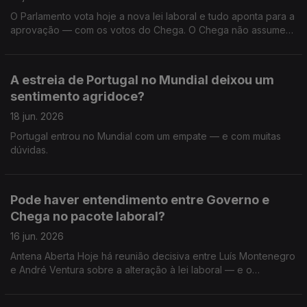
Luís Montenegro anunciadas no congresso do PSD?
O Parlamento vota hoje a nova lei laboral e tudo aponta para a
aprovação — com os votos do Chega. O Chega não assume
formalmente o sentido de voto, mas o líder André Ventura
referiu-se a uma “vitória dos trabalhadores” e reivindica
ganhos em férias, turnos e direitos parentais. Esta lei melhora a
A estreia de Portugal no Mundial deixou um
vida de quem trabalha — ou abre a porta a mais
sentimento agridoce?
precariedade? Que leitura faz desta aproximação entre
Governo e Chega? E no seu dia-a-dia: o que espera que
18 jun. 2026
mude com esta reforma laboral? O que espera do papel do
Portugal entrou no Mundial com um empate — e com muitas
Presidente da República?
dúvidas.
Pode haver entendimento entre Governo e
Chega no pacote laboral?
16 jun. 2026
Antena Aberta Hoje há reunião decisiva entre Luís Montenegro
e André Ventura sobre a alteração à lei laboral — e o
desfecho pode ditar o rumo político das próximas semanas. O
Chega admite abertura para negociar… mas coloca condições