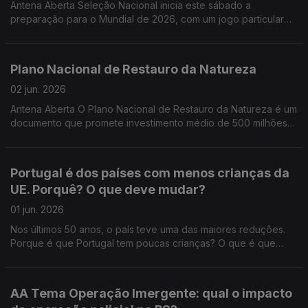
Antena Aberta Seleção Nacional inicia este sábado a
vulneráveis? O que pensa da prestação social única? 800 22
preparação para o Mundial de 2026, com um jogo particular
01 01 22 33 999 56
frente ao Chile, no Estádio Nacional, no Jamor. Com que
expectativas encara o encontro? Está confiante no sucesso da
seleção no Mundial? 800 22 01 01- 22 33 999 56
Plano Nacional de Restauro da Natureza
02 jun. 2026
Antena Aberta O Plano Nacional de Restauro da Natureza é um
documento que promete investimento médio de 500 milhões
de euros por ano até 2030 e mais de 400 medidas para
recuperar ecossistemas em Portugal. Este plano é uma
prioridade para o país? Ou há outras urgências mais imediatas?
Portugal é dos países com menos crianças da
Na sua região, sente que a natureza precisa de ser
UE. Porquê? O que deve mudar?
restaurada? Onde e de que forma? Identifica problemas
concretos — rios degradados, florestas abandonadas, falta de
01 jun. 2026
espaços verdes? Acredita que projetos como os previstos
Nos últimos 50 anos, o país teve uma das maiores reduções.
para cidades (mais árvores, corredores verdes, abrigos
Porque é que Portugal tem poucas crianças? O que é que
climáticos) podem melhorar a qualidade de vida?
mudou para que sejam cada vez menos? Acha que é preciso
mudar esta tendência? O que é que deve ser feito?
AA Tema Operação Imergente: qual o impacto