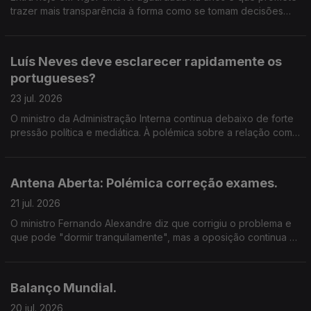
trazer mais transparência à forma como se tomam decisões
políticas em Portugal.
Luís Neves deve esclarecer rapidamente os
portugueses?
23 jul. 2026
O ministro da Administração Interna continua debaixo de forte
pressão política e mediática. À polémica sobre a relação com
um empreiteiro que realizou obras numa propriedade sua e
que também foi adjudicatário de contratos da Polícia
Judiciária, juntou-se agora a abertura de um inquérito
Antena Aberta: Polémica correção exames.
relacionado com um atrelado apreendido numa operação
antidroga e encontrado nas instalações dessa mesma
21 jul. 2026
empresa. Luís Neves garante que vai responder a todas as
O ministro Fernando Alexandre diz que corrigiu o problema e
dúvidas e diz estar a reunir documentos para esclarecer o
que pode "dormir tranquilamente", mas a oposição continua a
caso. Mas, para muitos, continuam por responder perguntas
questionar a gestão do processo. No dia em que arranca a
fundamentais. Numa democracia, quando um governante
segunda fase dos exames, voltamos ao tema. Ficou
enfrenta suspeitas ou polémicas desta dimensão, basta
convencido pelas explicações dadas pelo ministro da
prometer esclarecimentos ou é necessário prestar contas de
Balanço Mundial.
Educação? Num período em que milhares de estudantes
forma imediata e detalhada? E quando estão em causa
escolhem os próximos passos académicos, importa perguntar:
20 jul. 2026