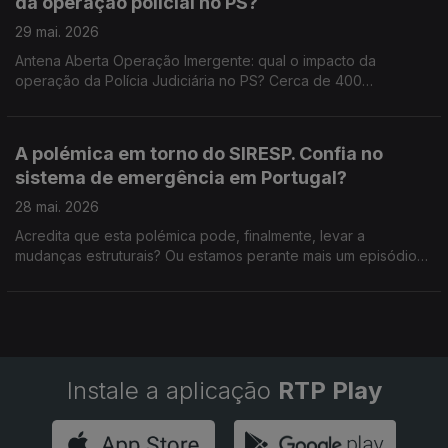
da operação policial no PS?
29 mai. 2026
Antena Aberta Operação Imergente: qual o impacto da
operação da Polícia Judiciária no PS? Cerca de 400
inspetores da PJ realizaram perto de 90 buscas, no âmbito de
um investigação a alegados favorecimentos de autarquias a
empresas ligadas a militantes do Partido Socialista. Em causa,
A polémica em torno do SIRESP. Confia no
estão contratos de dois milhões de Euros. O líder do PS
sistema de emergência em Portugal?
defendeu que esta acção da PJ não visou diretamente o PS e
promete cooperar com a justiça. Qual o impacto da operação
28 mai. 2026
da Polícia Judiciária no PS? Como avalia a reação do líder do
Acredita que esta polémica pode, finalmente, levar a
partido socialista? Como é que acha que o Partido Socialista
mudanças estruturais? Ou estamos perante mais um episódio
deve lidar com o assunto?
de um problema crónico que nunca foi verdadeiramente
resolvido? 800 22 01 01 22 33 999 56
Instale a aplicação
RTP Play