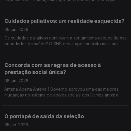
venceu a Nigéria, por 2-1. Amanhã, a seleção segue para os
Estados Unidos. Do que tem visto, como avalia o estado atual
da seleção nacional? Quais são as suas expectativas para este
Cuidados paliativos: um realidade esquecida?
Mundial 2026?
09 jun. 2026
Os cuidados paliativos continuam a ser um tema esquecido nas
prioridades da saúde? O SNS devia apostar muito mais nas
equipas ao domicílio? Estamos a respeitar a vontade das
pessoas no fim de vida — ou ainda morremos longe de onde
gostaríamos? E nas famílias: há apoio suficiente para cuidar de
Concorda com as regras de acesso à
quem está em fase terminal? Num tema sensível, mas
prestação social única?
inevitável, discutimos o direito a uma morte com dignidade… e
o papel do Estado, dos profissionais e das famílias.
08 jun. 2026
Antena Aberta Antena 1 Governo aprovou uma das maiores
mudanças no sistema de apoios sociais dos últimos anos: a
chamada prestação social única. A nova prestação prevê que
quem está em idade ativa tenha de procurar emprego, aceitar
ofertas de trabalho ou até participar em atividades
O pontapé de saída da seleção
comunitárias — com regras mais exigentes e penalizações em
caso de incumprimento. Estamos perante uma simplificação
05 jun. 2026
necessária… ou uma mudança que pode deixar pessoas mais