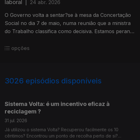
laboral
|
24 abr. 2026
O Governo volta a sentar?se à mesa da Concertação
Social no dia 7 de maio, numa reunião que a ministra
do Trabalho classifica como decisiva. Estamos perante
uma verdadeira tentativa de compromisso ou apenas a
gestão política de um desacordo anunciado? Como
opções
avalia a posição do Governo e da UGT?
3026
episódios disponíveis
941903
937274
932390
Sistema Volta: é um incentivo eficaz à
reciclagem ?
31 jul. 2026
Já utilizou o sistema Volta? Recuperou facilmente os 10
cêntimos? Encontrou um ponto de recolha perto de si?