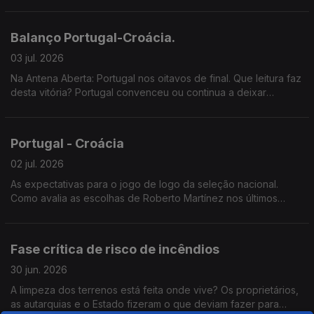
distribui respostas e perguntas individualmente pelos
professores classificadores. As dificuldades levaram já ao
adiamento dos prazos de classificação e da divulgação das
Balanço Portugal-Croácia.
notas da primeira fase dos exames nacionais, aumentando a
preocupação de estudantes e famílias numa altura decisiva
03 jul. 2026
para o acesso ao ensino superior. Confia no novo sistema de
Na Antena Aberta: Portugal nos oitavos de final. Que leitura faz
correção digital dos exames nacionais? Os alunos podem
desta vitória? Portugal convenceu ou continua a deixar
confiar que as suas provas estão a ser corrigidas de forma
dúvidas? Gonçalo Ramos ganhou um lugar mais importante na
justa e rigorosa? As falhas conhecidas justificam uma revisão
equipa? E até onde pode chegar esta seleção no Mundial?
do processo ou considera que a modernização da avaliação é
inevitável? 800 22 01 01 22 33 99956
Portugal - Croácia
02 jul. 2026
As expectativas para o jogo de logo da seleção nacional.
Como avalia as escolhas de Roberto Martínez nos últimos
jogos?
Fase crítica de risco de incêndios
30 jun. 2026
A limpeza dos terrenos está feita onde vive? Os proprietários,
as autarquias e o Estado fizeram o que deviam fazer para