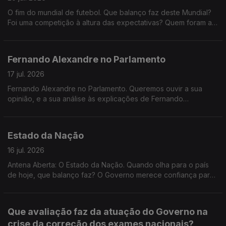
instituições tão sensíveis como a Polícia Judiciária, o que é
bastam as garantias de que ninguém será prejudicado? Depois
mais importante: aguardar pelas conclusões das investigações
O fim do mundial de futebol. Que balanço faz deste Mundial?
do caos nas classificações dos exames, basta garantir que
ou exigir explicações políticas desde já?
Foi uma competição à altura das expectativas? Quem foram as
nenhum aluno foi prejudicado ou deve haver
grandes figuras? Que seleção o surpreendeu mais? E que
responsabilidades políticas pelas falhas registadas? Faz
lições ficam para o futebol mundial?
sentido manter o calendário de acesso ao ensino superior?
Fernando Alexandre no Parlamento
17 jul. 2026
Fernando Alexandre no Parlamento. Queremos ouvir a sua
opinião, e a sua análise às explicações de Fernando
Alexandre. As explicações dadas pelo Ministro da Educação
são suficientes para justificar o atraso na divulgação das
notas? Quem deve assumir responsabilidades pelos
Estado da Nação
problemas registados na correção e classificação dos
exames? Este episódio prejudica a credibilidade dos exames
16 jul. 2026
nacionais?
Antena Aberta: O Estado da Nação. Quando olha para o país
de hoje, que balanço faz? O Governo merece confiança para
continuar o trabalho que iniciou ou os acontecimentos das
últimas semanas demonstram falta de capacidade política para
responder aos problemas dos portugueses?
Que avaliação faz da atuação do Governo na
crise da correção dos exames nacionais?