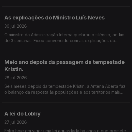
Acredita que este modelo pode mudar os hábitos de
reciclagem ou considera que deve ser revisto?
As explicações do Ministro Luís Neves
30 jul. 2026
O ministro da Administração Interna quebrou o silêncio, ao fim
de 3 semanas. Ficou convencido com as explicações do
ministro da administração interna? A confiança política basta
quando subsistem dúvidas públicas? Onde deve estar a
fronteira entre a legalidade, a ética e a exigência no exercício
Meio ano depois da passagem da tempestade
de cargos públicos?
Kristin.
28 jul. 2026
Seis meses depois da tempestade Kristin, a Antena Aberta faz
o balanço da resposta às populações e aos territórios mais
afetados.
A lei do Lobby
27 jul. 2026
Entra hoje em vigor uma lei aguardada há anos e que promete