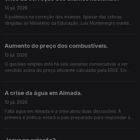
14 jul. 2026
A polémica na correção dos exames. Apesar das críticas
dirigidas ao Ministério da Educação, Luís Montenegro mantém
a confiança no ministro, Os problemas na correção dos
exames nacionais abalaram a sua confiança no sistema de
avaliação? O Governo fez o suficiente para proteger os alunos
Aumento do preço dos combustíveis.
e as famílias desta situação? Se depois de sexta-feira vierem a
confirmar-se problemas nos resultados da correção das
13 jul. 2026
provas a posição política do Ministro da Educação fica mais
O gasóleo simples está há seis semanas consecutivas a ser
frágil dentro do Governo?
vendido acima do preço eficiente calculado pela ERSE. Em
média, os consumidores estão a pagar mais do que o valor de
referência definido pelo regulador. O mercado está a
funcionar de forma transparente? E que impacto têm estas
A crise da água em Almada.
subidas no orçamento das famílias e na atividade das
empresas? Considera aceitável que os preços praticados
10 jul. 2026
estejam sistematicamente acima dos valores de referência da
Falta água em Almada e a crise abriu duas discussões. A
ERSE? O que espera das autoridades e do setor para tornar os
primeira é prática: estará o país preparado para responder a
preços mais justos e transparentes?
situações de escassez, aumento do consumo e pressão
urbana? A segunda é política: quando surgem problemas,
quem assume responsabilidades? A autarquia e o Governo