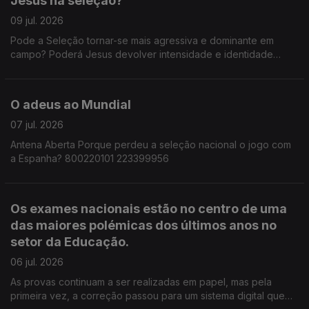
Jesus na seleção?
trocam acusações, enquanto milhares de pessoas esperam
por respostas.
09 jul. 2026
Pode a Seleção tornar-se mais agressiva e dominante em
campo? Poderá Jesus devolver intensidade e identidade
competitiva a uma equipa que voltou a ficar aquém das
expectativas num Mundial?
O adeus ao Mundial
07 jul. 2026
Antena Aberta Porque perdeu a seleção nacional o jogo com
a Espanha? 800220101 223399956
Os exames nacionais estão no centro de uma
das maiores polémicas dos últimos anos no
setor da Educação.
06 jul. 2026
As provas continuam a ser realizadas em papel, mas pela
primeira vez, a correção passou para um sistema digital que