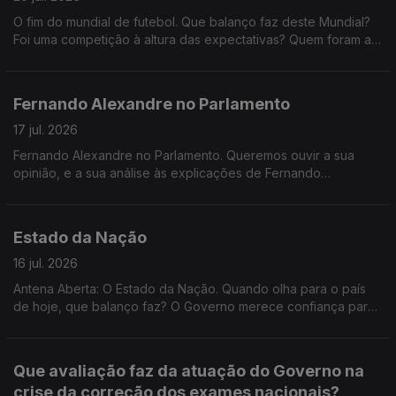
instituições tão sensíveis como a Polícia Judiciária, o que é
bastam as garantias de que ninguém será prejudicado? Depois
mais importante: aguardar pelas conclusões das investigações
O fim do mundial de futebol. Que balanço faz deste Mundial?
do caos nas classificações dos exames, basta garantir que
ou exigir explicações políticas desde já?
Foi uma competição à altura das expectativas? Quem foram as
nenhum aluno foi prejudicado ou deve haver
grandes figuras? Que seleção o surpreendeu mais? E que
responsabilidades políticas pelas falhas registadas? Faz
lições ficam para o futebol mundial?
sentido manter o calendário de acesso ao ensino superior?
Fernando Alexandre no Parlamento
17 jul. 2026
Fernando Alexandre no Parlamento. Queremos ouvir a sua
opinião, e a sua análise às explicações de Fernando
Alexandre. As explicações dadas pelo Ministro da Educação
são suficientes para justificar o atraso na divulgação das
notas? Quem deve assumir responsabilidades pelos
Estado da Nação
problemas registados na correção e classificação dos
exames? Este episódio prejudica a credibilidade dos exames
16 jul. 2026
nacionais?
Antena Aberta: O Estado da Nação. Quando olha para o país
de hoje, que balanço faz? O Governo merece confiança para
continuar o trabalho que iniciou ou os acontecimentos das
últimas semanas demonstram falta de capacidade política para
responder aos problemas dos portugueses?
Que avaliação faz da atuação do Governo na
crise da correção dos exames nacionais?