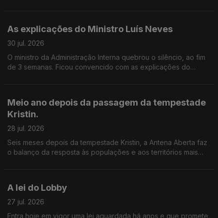
Acredita que este modelo pode mudar os hábitos de
reciclagem ou considera que deve ser revisto?
As explicações do Ministro Luís Neves
30 jul. 2026
O ministro da Administração Interna quebrou o silêncio, ao fim
de 3 semanas. Ficou convencido com as explicações do
ministro da administração interna? A confiança política basta
quando subsistem dúvidas públicas? Onde deve estar a
fronteira entre a legalidade, a ética e a exigência no exercício
Meio ano depois da passagem da tempestade
de cargos públicos?
Kristin.
28 jul. 2026
Seis meses depois da tempestade Kristin, a Antena Aberta faz
o balanço da resposta às populações e aos territórios mais
afetados.
A lei do Lobby
27 jul. 2026
Entra hoje em vigor uma lei aguardada há anos e que promete