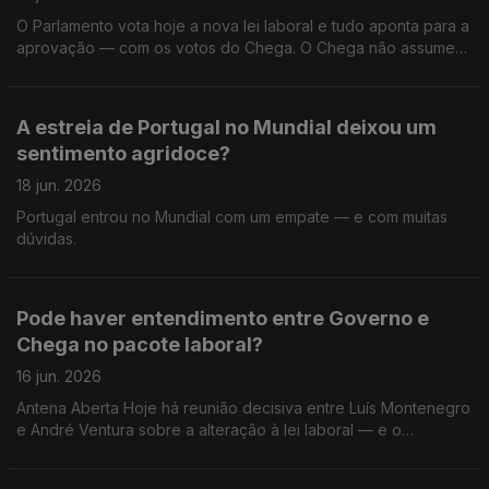
Luís Montenegro anunciadas no congresso do PSD?
O Parlamento vota hoje a nova lei laboral e tudo aponta para a
aprovação — com os votos do Chega. O Chega não assume
formalmente o sentido de voto, mas o líder André Ventura
referiu-se a uma “vitória dos trabalhadores” e reivindica
ganhos em férias, turnos e direitos parentais. Esta lei melhora a
A estreia de Portugal no Mundial deixou um
vida de quem trabalha — ou abre a porta a mais
sentimento agridoce?
precariedade? Que leitura faz desta aproximação entre
Governo e Chega? E no seu dia-a-dia: o que espera que
18 jun. 2026
mude com esta reforma laboral? O que espera do papel do
Portugal entrou no Mundial com um empate — e com muitas
Presidente da República?
dúvidas.
Pode haver entendimento entre Governo e
Chega no pacote laboral?
16 jun. 2026
Antena Aberta Hoje há reunião decisiva entre Luís Montenegro
e André Ventura sobre a alteração à lei laboral — e o
desfecho pode ditar o rumo político das próximas semanas. O
Chega admite abertura para negociar… mas coloca condições