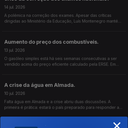
14 jul. 2026
A polémica na correção dos exames. Apesar das críticas
dirigidas ao Ministério da Educação, Luís Montenegro mantém
a confiança no ministro, Os problemas na correção dos
exames nacionais abalaram a sua confiança no sistema de
avaliação? O Governo fez o suficiente para proteger os alunos
Aumento do preço dos combustíveis.
e as famílias desta situação? Se depois de sexta-feira vierem a
confirmar-se problemas nos resultados da correção das
13 jul. 2026
provas a posição política do Ministro da Educação fica mais
O gasóleo simples está há seis semanas consecutivas a ser
frágil dentro do Governo?
vendido acima do preço eficiente calculado pela ERSE. Em
média, os consumidores estão a pagar mais do que o valor de
referência definido pelo regulador. O mercado está a
funcionar de forma transparente? E que impacto têm estas
A crise da água em Almada.
subidas no orçamento das famílias e na atividade das
empresas? Considera aceitável que os preços praticados
10 jul. 2026
estejam sistematicamente acima dos valores de referência da
Falta água em Almada e a crise abriu duas discussões. A
ERSE? O que espera das autoridades e do setor para tornar os
primeira é prática: estará o país preparado para responder a
preços mais justos e transparentes?
situações de escassez, aumento do consumo e pressão
×
urbana? A segunda é política: quando surgem problemas,
quem assume responsabilidades? A autarquia e o Governo