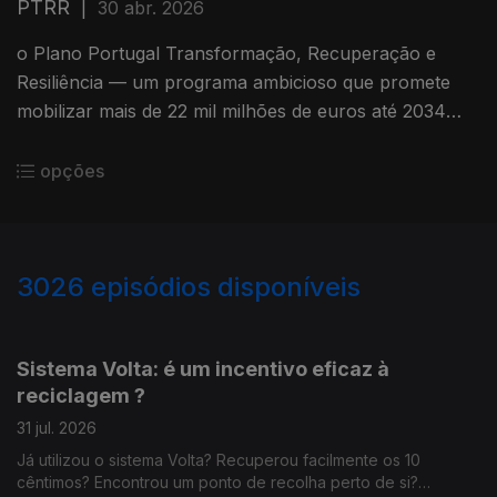
PTRR
|
30 abr. 2026
o Plano Portugal Transformação, Recuperação e
Resiliência — um programa ambicioso que promete
mobilizar mais de 22 mil milhões de euros até 2034
para preparar o país para os desafios do futuro. Será
este um verdadeiro ponto de viragem ou apenas mais
opções
um grande anúncio político?
3026
episódios disponíveis
941903
937274
932390
Sistema Volta: é um incentivo eficaz à
reciclagem ?
31 jul. 2026
Já utilizou o sistema Volta? Recuperou facilmente os 10
cêntimos? Encontrou um ponto de recolha perto de si?