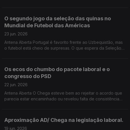
sociedades enfrentam os grandes riscos naturais do século
XXI. Queremos ouvir a sua experiência e a sua opinião.
800220101-223399956
O segundo jogo da seleção das quinas no
Mundial de Futebol das Américas
23 jun. 2026
Antena Aberta Portugal é favorito frente ao Uzbequistão, mas
o futebol está cheio de surpresas. O que espera da Seleção
Nacional? Que erros não podem ser cometidos? Excesso de
confiança, falta de eficácia ou dificuldades na finalização?
Os ecos do chumbo do pacote laboral e o
congresso do PSD
22 jun. 2026
Antena Aberta O Chega esteve bem ao rejeitar o acordo que
parecia estar encaminhado ou revelou falta de consistência
política? Como avalia a reação e as propostas de Luís
Montenegro anunciadas no congresso do PSD? 800220101
223399956Antena Aberta O Chega esteve bem ao rejeitar o
Aproximação AD/ Chega na legislação laboral.
acordo que parecia estar encaminhado ou revelou falta de
consistência política? Como avalia a reação e as propostas de
19 jun. 2026