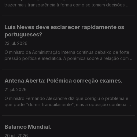
trazer mais transparência à forma como se tomam decisões
políticas em Portugal.
Luís Neves deve esclarecer rapidamente os
portugueses?
23 jul. 2026
O ministro da Administração Interna continua debaixo de forte
pressão política e mediática. À polémica sobre a relação com
um empreiteiro que realizou obras numa propriedade sua e
que também foi adjudicatário de contratos da Polícia
Judiciária, juntou-se agora a abertura de um inquérito
Antena Aberta: Polémica correção exames.
relacionado com um atrelado apreendido numa operação
antidroga e encontrado nas instalações dessa mesma
21 jul. 2026
empresa. Luís Neves garante que vai responder a todas as
O ministro Fernando Alexandre diz que corrigiu o problema e
dúvidas e diz estar a reunir documentos para esclarecer o
que pode "dormir tranquilamente", mas a oposição continua a
caso. Mas, para muitos, continuam por responder perguntas
questionar a gestão do processo. No dia em que arranca a
fundamentais. Numa democracia, quando um governante
segunda fase dos exames, voltamos ao tema. Ficou
enfrenta suspeitas ou polémicas desta dimensão, basta
convencido pelas explicações dadas pelo ministro da
prometer esclarecimentos ou é necessário prestar contas de
Balanço Mundial.
Educação? Num período em que milhares de estudantes
forma imediata e detalhada? E quando estão em causa
escolhem os próximos passos académicos, importa perguntar:
20 jul. 2026