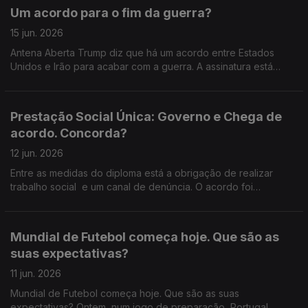
claras: quer calendarizar o inicio do processo para baixar a
Um acordo para o fim da guerra?
idade da reforma, reforçar a proteção de quem trabalha por
turnos e em horas extraordinárias, acabar com reformas
15 jun. 2026
vitalícias e impor limites às pensões mais elevadas. Ventura
Antena Aberta Trump diz que há um acordo entre Estados
não fecha a porta ao processo parlamentar, mas deixa
Unidos e Irão para acabar com a guerra. A assinatura está
dúvidas: haverá acordo ou confronto já na votação na
marcada para dia 19, na Suíça, e Teerão anuncia o fim das
generalidade? 800 22 01 01 22 33 999 56.
operações militares já a partir de hoje, incluindo no Líbano.
Mas será mesmo o fim do conflito… ou apenas uma pausa?
Prestação Social Única: Governo e Chega de
Estamos perante um verdadeiro ponto de viragem no Médio
acordo. Concorda?
Oriente? Ou um entendimento frágil, que pode cair ao primeiro
incidente no terreno?
12 jun. 2026
Entre as medidas do diploma está a obrigação de realizar
trabalho social e um canal de denúncia. O acordo foi
alcançado depois de um encontro entre o primeiro-ministro e
o líder do Chega. O governo avança com a PSU no
parlamento, sem votação. Faz bem?
Mundial de Futebol começa hoje. Que são as
suas expectativas?
11 jun. 2026
Mundial de Futebol começa hoje. Que são as suas
expectativas? Ontem, num jogo de preparação, Portugal