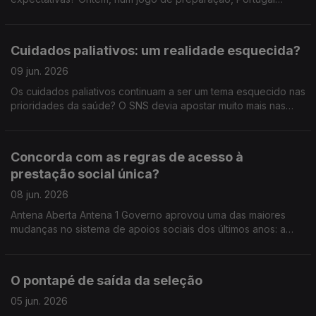
venceu a Nigéria, por 2-1. Amanhã, a seleção segue para os
Estados Unidos. Do que tem visto, como avalia o estado atual
da seleção nacional? Quais são as suas expectativas para este
Cuidados paliativos: um realidade esquecida?
Mundial 2026?
09 jun. 2026
Os cuidados paliativos continuam a ser um tema esquecido nas
prioridades da saúde? O SNS devia apostar muito mais nas
equipas ao domicílio? Estamos a respeitar a vontade das
pessoas no fim de vida — ou ainda morremos longe de onde
gostaríamos? E nas famílias: há apoio suficiente para cuidar de
Concorda com as regras de acesso à
quem está em fase terminal? Num tema sensível, mas
prestação social única?
inevitável, discutimos o direito a uma morte com dignidade… e
o papel do Estado, dos profissionais e das famílias.
08 jun. 2026
Antena Aberta Antena 1 Governo aprovou uma das maiores
mudanças no sistema de apoios sociais dos últimos anos: a
chamada prestação social única. A nova prestação prevê que
quem está em idade ativa tenha de procurar emprego, aceitar
ofertas de trabalho ou até participar em atividades
O pontapé de saída da seleção
comunitárias — com regras mais exigentes e penalizações em
caso de incumprimento. Estamos perante uma simplificação
05 jun. 2026
necessária… ou uma mudança que pode deixar pessoas mais