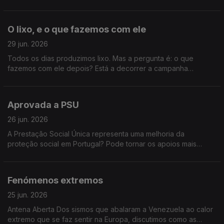
reduzir o risco de incêndio?
O lixo, e o que fazemos com ele
29 jun. 2026
Todos os dias produzimos lixo. Mas a pergunta é: o que
fazemos com ele depois? Está a decorrer a campanha
nacional “Vamos Lixar o Lixo”, que nos desafia a separar
melhor os resíduos, a reciclar mais e a pensar duas vezes
antes de deitar algo fora. O lema é claro: “Vamos separar o
Aprovada a PSU
lixo antes que o futuro se lixe.” Faz a separação dos resíduos
em casa? O que o impede de reciclar mais? Acredita que
26 jun. 2026
Portugal está a fazer o suficiente para reduzir o lixo que
A Prestação Social Única representa uma melhoria da
produz?
proteção social em Portugal? Pode tornar os apoios mais
eficazes e mais justos? Ou corre o risco de dificultar o acesso
de algumas pessoas aos apoios de que necessitam?
Fenómenos extremos
25 jun. 2026
Antena Aberta Dos sismos que abalaram a Venezuela ao calor
extremo que se faz sentir na Europa, discutimos como as