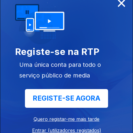
×
Olá, Portugal O protagonista de hoje é a Aurora
vem de Italia da região de Florença, que nos
revela o seu olhar sobre Portugal
12 jun. 2018
Registe-se na RTP
Olá, Portugal O protagonista de hoje chama-se
Kyryt,de origem Indiana ,esta em Portugal, há
Uma única conta para todo o
mais de 30 anos, para trabalhar, revela nos o
serviço público de media
seu olhar.
12 jun. 2018
REGISTE-SE AGORA
Olá, Portugal, Um espelho que revela a visão
dos estrangeiros, sobre os portugueses. Tem
Quero registar-me mais tarde
como protagonista de hoje Cecilia Garay do
Entrar (utilizadores registados)
Chile