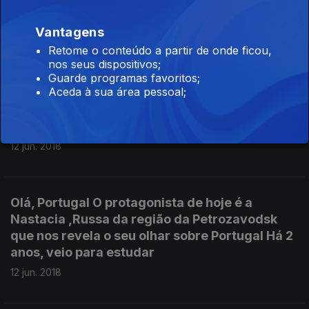
12 jun. 2018
Vantagens
Retome o conteúdo a partir de onde ficou,
nos seus dispositivos;
Olá, Portugal, Um espelho que revela a visão
Guarde programas favoritos;
Aceda à sua área pessoal;
dos estrangeiros, sobre os portugueses. Tem
como protagonista de hoje Carlos Pereira de S.
Tomé
12 jun. 2018
Olá, Portugal O protagonista de hoje é a
Nastacia ,Russa da região da Petrozavodsk
que nos revela o seu olhar sobre Portugal Há 2
anos, veio para estudar
12 jun. 2018