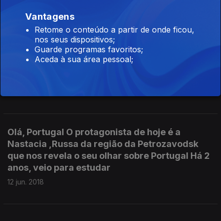
12 jun. 2018
Vantagens
Retome o conteúdo a partir de onde ficou,
nos seus dispositivos;
Olá, Portugal, Um espelho que revela a visão
Guarde programas favoritos;
dos estrangeiros, sobre os portugueses. Tem
Aceda à sua área pessoal;
como protagonista de hoje Carlos Pereira de S.
Tomé
12 jun. 2018
Olá, Portugal O protagonista de hoje é a
Nastacia ,Russa da região da Petrozavodsk
que nos revela o seu olhar sobre Portugal Há 2
anos, veio para estudar
12 jun. 2018