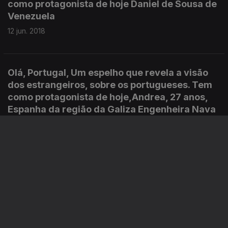
como protagonista de hoje Daniel de Sousa de
Venezuela
12 jun. 2018
Olá, Portugal, Um espelho que revela a visão
dos estrangeiros, sobre os portugueses. Tem
como protagonista de hoje,Andrea, 27 anos,
Espanha da região da Galiza Engenheira Nava
12 jun. 2018
Olá, Portugal, Um espelho que revela a visão
dos estrangeiros, sobre os portugueses. Tem
como protagonista de hoje ,Roberto dos
Santos com 26 anos,Ilha de S. Vicente – Cidade
do Mindelo Está em Portugal, há 16 meses