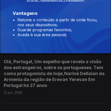
Vantagens
Olá, Portugal O protagonista de hoje é a Erica
Retome o conteúdo a partir de onde ficou,
dos EUA região de Washinton ,que nos revela o
nos seus dispositivos;
seu olhar sobre Portugal Há 20 anos prof.
Guarde programas favoritos;
inglês
Aceda à sua área pessoal;
12 jun. 2018
Olá, Portugal, Um espelho que revela a visão
dos estrangeiros, sobre os portugueses. Tem
como protagonista de hoje,Nariné Dellaian da
Armenia da região de Erevan Yerevan Em
Portugal há 27 anos
12 jun. 2018