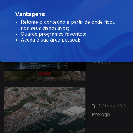
Ep. 3
03 ago. 2018
2ª Etapa
Vantagens
Retome o conteúdo a partir de onde ficou,
nos seus dispositivos;
Guarde programas favoritos;
Aceda à sua área pessoal;
Ep. 2
02 ago. 2018
1ª Etapa
359224
Ep. 1
01 ago. 2018
Prólogo