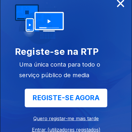
×
Ep. 5
05 ago. 2018
4ª Etapa
Registe-se na RTP
Uma única conta para todo o
serviço público de media
Ep. 4
04 ago. 2018
3ª Etapa
REGISTE-SE AGORA
Quero registar-me mais tarde
Entrar (utilizadores registados)