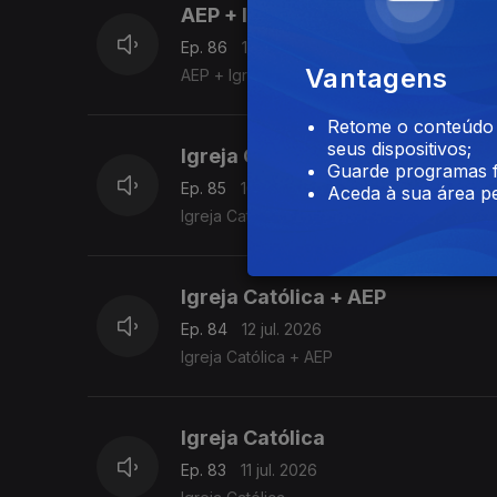
AEP + Igreja Católica
Ep. 86
18 jul. 2026
Vantagens
AEP + Igreja Católica
Retome o conteúdo a
seus dispositivos;
Igreja Católica Ortodoxa de Port
Guarde programas f
Ep. 85
16 jul. 2026
Aceda à sua área pe
Igreja Católica Ortodoxa de Portugal + Igre
Igreja Católica + AEP
Ep. 84
12 jul. 2026
Igreja Católica + AEP
Igreja Católica
Ep. 83
11 jul. 2026