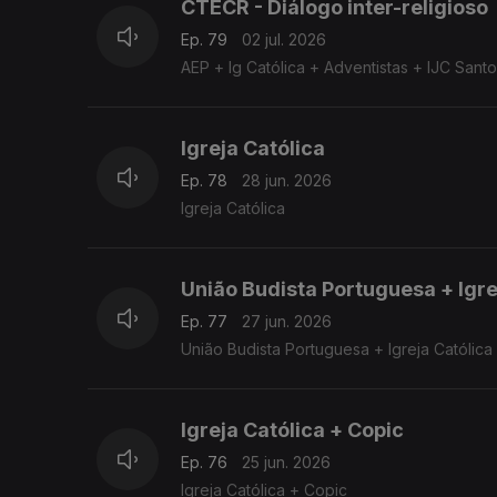
CTECR - Diálogo inter-religioso
Ep. 79
02 jul. 2026
AEP + Ig Católica + Adventistas + IJC San
Igreja Católica
Ep. 78
28 jun. 2026
Igreja Católica
União Budista Portuguesa + Igre
Ep. 77
27 jun. 2026
União Budista Portuguesa + Igreja Católica
Igreja Católica + Copic
Ep. 76
25 jun. 2026
Igreja Católica + Copic