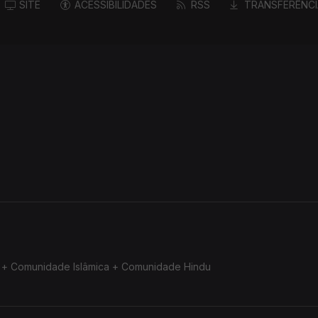
SITE
ACESSIBILIDADES
RSS
TRANSFERÊNCI
a + Comunidade Islâmica + Comunidade Hindu
a + Comunidade Islâmica + Comunidade Hindu