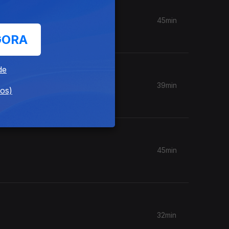
45min
GORA
de
39min
dos)
45min
32min