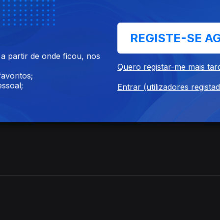
REGISTE-SE A
 partir de onde ficou, nos
Quero registar-me mais tar
ugal + Igreja Católica
avoritos;
ssoal;
Entrar (utilizadores regista
ja Católica