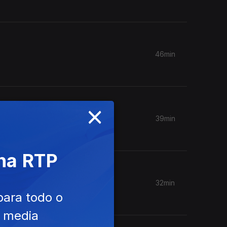
46min
×
39min
 na RTP
32min
para todo o
e media