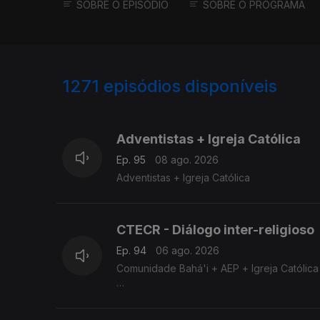
SOBRE O EPISÓDIO
SOBRE O PROGRAMA
1271
episódios disponíveis
941952
935795
929052
Adventistas + Igreja Católica
Ep. 95
08 ago. 2026
Adventistas + Igreja Católica
CTECR - Diálogo inter-religioso
Ep. 94
06 ago. 2026
Comunidade Bahá'i + AEP + Igreja Católic
Comunidade Bahá'i + AEP + Igreja Católic