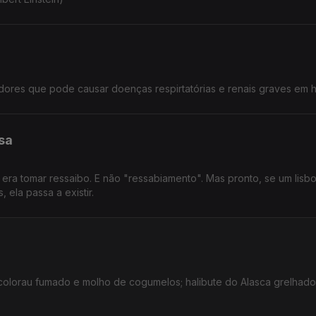
oedores que pode causar doenças respirtatórias e renais graves em
sa
era tomar ressaibo. E não "ressabiamento". Mas pronto, se um lisb
 ela passa a existir.
m colorau fumado e molho de cogumelos; halibute do Alasca grelhad