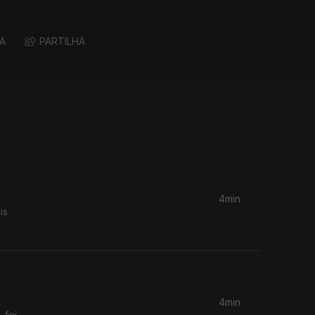
A
PARTILHA
4min
is
4min
 foi