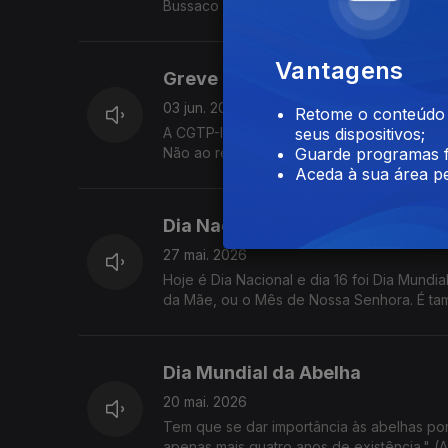
Bussaco está com problemas em renovar o
Vantagens
Greve Geral
03 jun. 2026
Retome o conteúdo a
A CGTP-IN convocou uma Greve Geral para o
seus dispositivos;
Não ao retrocesso! Por mais salário, mais di
Guarde programas f
Aceda à sua área pe
Dia Nacional do Celíaco
27 mai. 2026
Hoje é Dia Nacional e dia 16 foi Dia Mund
da Mãe, ou o Mês de Nossa Senhora. É ta
Dia Mundial da Abelha
20 mai. 2026
Tem que se dar importância às abelhas po
apenas mais quatro anos de existência." (Al