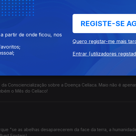
 passaporte).
REGISTE-SE A
 partir de onde ficou, nos
 dia 3 de junho de 2026, sob o lema oficial "Derrotar o Pacote La
Quero registar-me mais tar
reitos, mais serviços públicos!"
avoritos;
ssoal;
Entrar (utilizadores regista
ial da Consciencialização sobre a Doença Celíaca. Maio não é apen
mbém o Mês do Celíaco!
rque "se as abelhas desaparecerem da face da terra, a humanidade
bert Einstein)