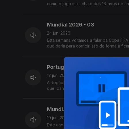
como o jogo mais chato dos 16-avos de fin
Mundial 2026 - 03
24 jun. 2026
Esta semana voltamos a falar da Copa FIFA
que daria para corrigir isso de forma a fi
Portugal x RD Congo
17 jun. 2026
A República Democrática do Congo tem es
que, dantes, este Congo se chamava Zaire,
Mundial 2026 - 01
10 jun. 2026
Este ano, vamos ter os habituais comentá