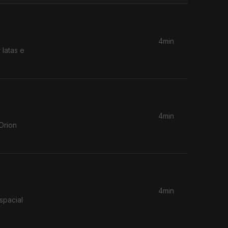
4min
 latas e
4min
Orion
4min
spacial