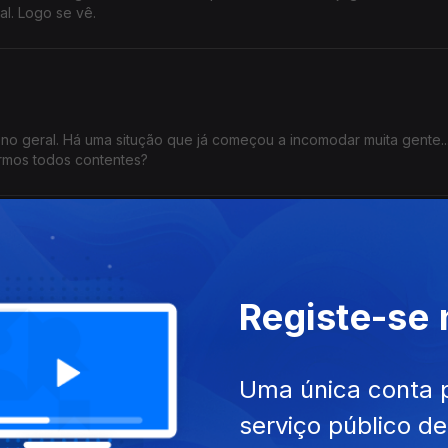
al. Logo se vê.
 no geral. Há uma situção que já começou a incomodar muita gente..
carmos todos contentes?
te nome por causa do Rio Congo, que também se chama Zaire. Por 
Registe-se
 para distinguir do outro Congo.
Uma única conta 
serviço público d
rios sobre a Copa do Mundo FIFA apenas em formato rádio (o Home