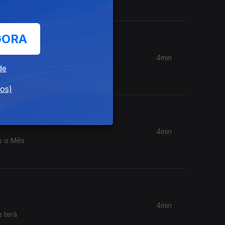
GORA
4min
boral!
de
dos)
4min
as o Mês
4min
 terá