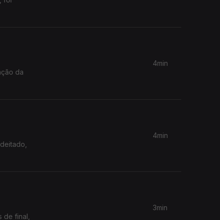
4min
iação da
4min
 deitado,
3min
 de final,