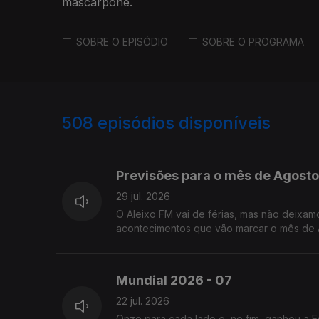
mascarpone.
SOBRE O EPISÓDIO
SOBRE O PROGRAMA
508
episódios disponíveis
928463
909485
Previsões para o mês de Agosto
29 jul. 2026
O Aleixo FM vai de férias, mas não deixamo
acontecimentos que vão marcar o mês de 
Mundial 2026 - 07
22 jul. 2026
Onze para cada lado e, no fim, ganhou a E