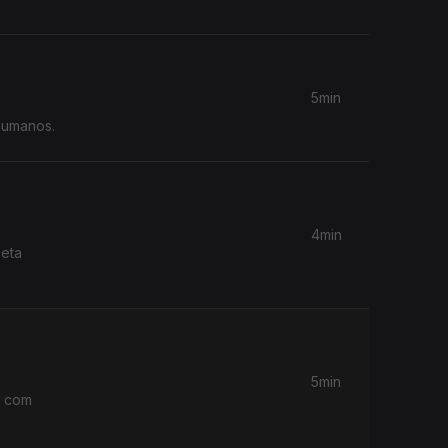
5min
 humanos.
4min
oeta
5min
o com