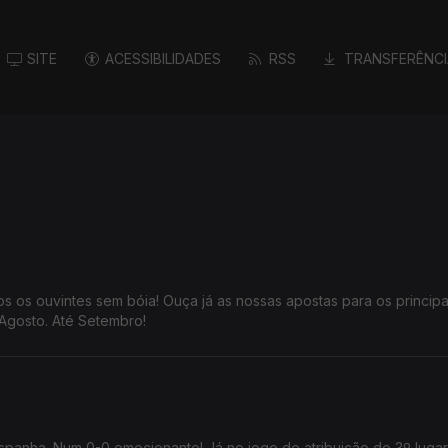
SITE
ACESSIBILIDADES
RSS
TRANSFERÊNCI
s os ouvintes sem bóia! Ouça já as nossas apostas para os principa
Agosto. Até Setembro!
spanha. Num 0-0 emocionante! Já no jogo de atribuição do 3º lugar,