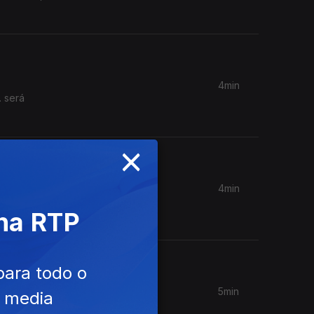
4min
. será
×
4min
isso é
 na RTP
para todo o
5min
e media
m do