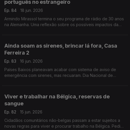
português no estrangeiro
Ep. 84
18 jun. 2026
Armindo Mirassol termina o seu programa de rádio de 30 anos
na Alemanha. Uma reflexão sobre os possíveis impactos da
reforma do ensino de português no estrangeiro.
Com Alfredo Stoffel, dirigente associativo na Alemanha.
Ainda soam as sirenes, brincar lá fora, Casa
Ferreira 2
Ep. 83
16 jun. 2026
Países Baixos planeavam acabar com sistema de aviso de
emergência com sirenes, mas recuaram. Dia Nacional de
Brincar Lá Fora, a 10 de junho. Novo café / restaurante
português.
Com Amadeu Dias, em Utrecht, Países Baixos
Viver e trabalhar na Bélgica, reservas de
sangue
Ep. 82
15 jun. 2026
Cidadãos comunitários não-belgas passam a estar sujeitos a
novas regras para viver e procurar trabalho na Bélgica. Pedido