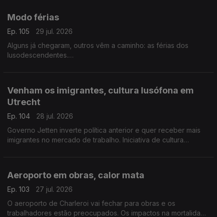
Com Alfredo Stoffel, dirigente associativo na Alemanha.
Modo férias
Ep. 105
29 jul. 2026
Alguns já chegaram, outros vêm a caminho: as férias dos
lusodescendentes.
Com Paulo Marques, conselheiro das comunidades
portuguesas em França.
Venham os imigrantes, cultura lusófona em
Utrecht
Ep. 104
28 jul. 2026
Governo Jetten inverte política anterior e quer receber mais
imigrantes no mercado de trabalho. Iniciativa de cultura
lusófona a partir de setembro em Utrecht.
Com Amadeu Dias, em Utrecht, Países Baixos.
Aeroporto em obras, calor mata
Ep. 103
27 jul. 2026
O aeroporto de Charleroi vai fechar para obras e os
trabalhadores estão preocupados. Os impactos na mortalidade