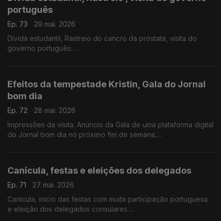
português
Ep. 73
29 mai. 2026
Dívida estudantil, Rastreio do cancro da próstata, visita do
governo português.
Com Diogo Martins, em Londres, Reino Unido
Efeitos da tempestade Kristin, Gala do Jornal
bom dia
Ep. 72
28 mai. 2026
Impressões da visita. Anúncio da Gala de uma plataforma digital
do Jornal bom dia no próximo fim de semana.
Alfredo Stoffel, dirigente associativo na Alemanha, de férias
em Portugal
Canícula, festas e eleições dos delegados
Ep. 71
27 mai. 2026
Canícula, início das festas com muita participação portuguesa
e eleição dos delegados consulares.
Com Paulo Marques, conselheiro das comunidades