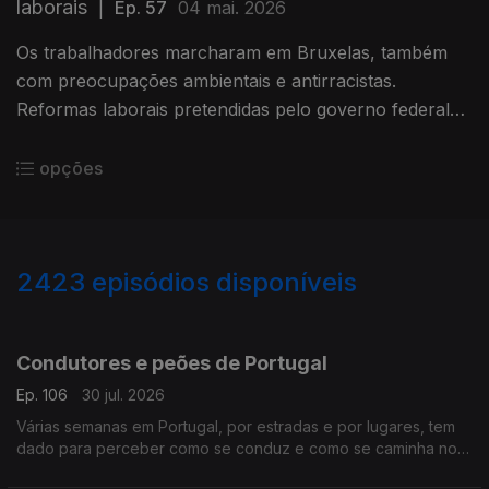
laborais
|
Ep. 57
04 mai. 2026
Os trabalhadores marcharam em Bruxelas, também
com preocupações ambientais e antirracistas.
Reformas laborais pretendidas pelo governo federal
belga mal recebidas por trabalhadores.
Com Inês Pereira, em Bruxelas, Bélgica.
opções
2423
episódios disponíveis
941363
936507
932114
Condutores e peões de Portugal
Ep. 106
30 jul. 2026
Várias semanas em Portugal, por estradas e por lugares, tem
dado para perceber como se conduz e como se caminha no
país.