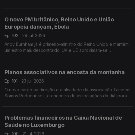
da última onde de calor na Bélgica.
Com Inês Pereira, em Bruxelas, Bélgica.
O novo PM britânico, Reino Unido e União
Europeia dançam, Ébola
Ep. 102
24 jul. 2026
Andy Burnham já é primeiro-ministro do Reino Unido e mantém
um estilo mais descontraído. UK e UE aproximam-se
informalmente. Suspeito de contacto com Ébola internado em
Londres.
Com Diogo Martins, em Londres, Reino Unido.
Planos associativos na encosta da montanha
Ep. 101
23 jul. 2026
O novo cargo na direção e a atividade da associação Também
Somos Portugueses, o encontro de associações da diáspora
e passeios na Covilhã.
Com Alfredo Stoffel, dirigente associativo na Alemanha.
Problemas financeiros na Caixa Nacional de
Saúde no Luxemburgo
Ep. 100
21 jul. 2026