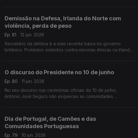
para donativos de sangue, especialmente O Rh +.
Com Inês Pereira, em Bruxelas, Bélgica.
Demissão na Defesa, Irlanda do Norte com
violência, perda de peso
Ep. 81
12 jun. 2026
Secretário da defesa é a mais recente baixa no governo
britânico. Protestos violentos contra minorias étnicas na Irlanda
do Norte. Novo comprimido para obesidade no Reino Unido.
Com Diogo Martins, em Londres, Reino Unido.
O discurso do Presidente no 10 de junho
Ep. 80
11 jun. 2026
No seu discurso nas cerimónias oficiais do 10 de junho,
António José Seguro não esqueceu as comunidades
portuguesas no estrangeiro eo todo o seu pontencial.
Com Alfredo Stoffel, dirigente associativo na Alemanha.
Dia de Portugal, de Camões e das
Comunidades Portuguesas
Ep. 79
10 jun. 2026