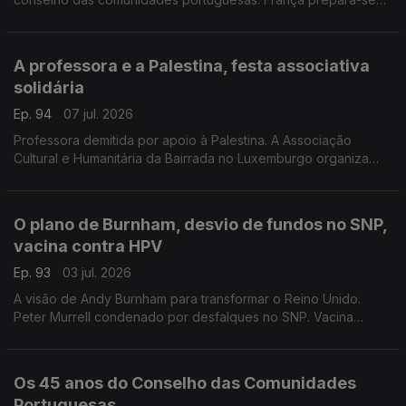
para festas de verão nas regiões rurais.
Com Paulo Marques, conselheiro das comunidades
portuguesas em França.
A professora e a Palestina, festa associativa
solidária
Ep. 94
07 jul. 2026
Professora demitida por apoio à Palestina. A Associação
Cultural e Humanitária da Bairrada no Luxemburgo organiza
festa solidária no próximo fim de semana.
Com Rogério de Oliveira, dirigente associativo no
Luxemburgo.
O plano de Burnham, desvio de fundos no SNP,
vacina contra HPV
Ep. 93
03 jul. 2026
A visão de Andy Burnham para transformar o Reino Unido.
Peter Murrell condenado por desfalques no SNP. Vacina
contra HPV reduz risco de cancro do colo do útero para
quase zero.
Com Elisa Clemente, em Londres, Reino Unido.
Os 45 anos do Conselho das Comunidades
Portuguesas