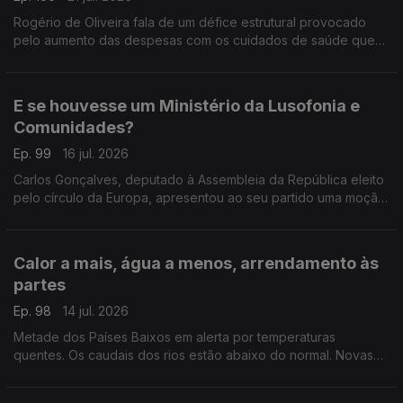
Rogério de Oliveira fala de um défice estrutural provocado
pelo aumento das despesas com os cuidados de saúde que
pode por em causa o CNS. Ainda destaque para a subida do
preço dos combustíveis e apoio às famílias.
E se houvesse um Ministério da Lusofonia e
Comunidades?
Ep. 99
16 jul. 2026
Carlos Gonçalves, deputado à Assembleia da República eleito
pelo círculo da Europa, apresentou ao seu partido uma moção
com esta proposta.
Com Alfredo Stoffel, dirigente associativo na Alemanha.
Calor a mais, água a menos, arrendamento às
partes
Ep. 98
14 jul. 2026
Metade dos Países Baixos em alerta por temperaturas
quentes. Os caudais dos rios estão abaixo do normal. Novas
regras para arrendamento em regime de cohabitação.
Com Amadeu Dias, em Utrecht, Países Baixos.