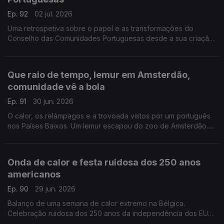
Ep. 92
02 jul. 2026
Uma retrospetiva sobre o papel e as transformações do
Conselho das Comunidades Portuguesas desde a sua criação
em 1981.
Com Alfredo Stoffel, dirigente associativo na Alemanha.
Que raio de tempo, lemur em Amsterdão,
comunidade vê a bola
Ep. 91
30 jun. 2026
O calor, os relâmpagos e a trovoada vistos por um português
nos Países Baixos. Um lemur escapou do zoo de Amsterdão.
Comunidade junta-se para ver a seleção no Mundial.
Com Amadeu Dias, em Utrech, Países Baixos.
Onda de calor e festa ruidosa dos 250 anos
americanos
Ep. 90
29 jun. 2026
Balanço de uma semana de calor extremo na Bélgica.
Celebração ruidosa dos 250 anos da independência dos EUA
em parque público de Bruxelas gera protestos de vizinhos.