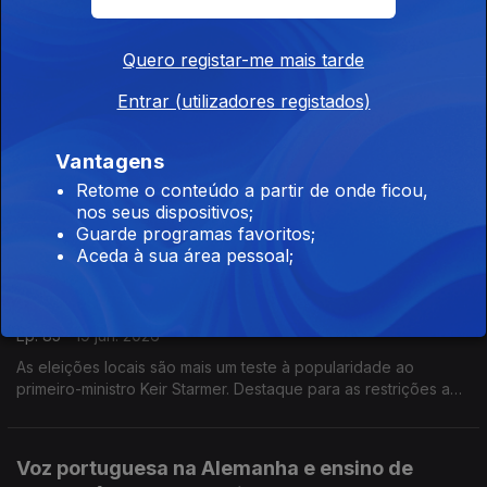
As autoridades alertam para as temperaturas acima do normal
e deixcam recomendações às pessoas mais vulneráveis.
Com Paulo Marques, conselheiro das comunidades
Quero registar-me mais tarde
portuguesas em França.
Entrar (utilizadores registados)
Luxemburgo em festa
Ep. 86
23 jun. 2026
Vantagens
O dia nacional do Luxemburgo significa festa para toda a
Retome o conteúdo a partir de onde ficou,
população com os grão-duques. Aumenta o consumo de vinho
nos seus dispositivos;
sem álcool.
Guarde programas favoritos;
Com Rogério de Oliveira, dirigente associativo no
Aceda à sua área pessoal;
Luxemburgo.
Eleições de Makerfield fazem tremer Keir
Starmer
Ep. 85
19 jun. 2026
As eleições locais são mais um teste à popularidade ao
primeiro-ministro Keir Starmer. Destaque para as restrições a
redes sociais para menores de 16 anos e novo tratamento
para lúpus. Com Elisa Clemente no Reino Unido.
Voz portuguesa na Alemanha e ensino de