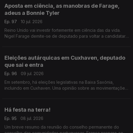
Aposta em ciência, as manobras de Farage,
adeus a Bonnie Tyler
Ep. 97
10 jul. 2026
Reino Unido vai investir fortemente em ciência das da vida.
Nigel Farage demite-se de deputado para voltar a candidatar-
se. Morreu Bonnie Tyler em Portugal.
Com Diogo Martins, em Londres, Reino Unido.
Eleições autárquicas em Cuxhaven, deputado
que sai e entra
Ep. 96
09 jul. 2026
Em setembro, há eleições legislativas na Baixa Saxónia,
incluindo em Cuxhaven. Uma opinião sobre as movimentações
parlamentares de um deputado do círculo da Europa.
Com Alfredo Stoffel, dirigente associativo na Alemanha.
Há festa na terra!
Ep. 95
08 jul. 2026
Um breve resumo da reunião do conselho permanente do
conselho das comunidades portuguesas. França prepara-se