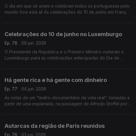
O dia em que se unem e celebram todos os portugueses pelo
mundo fora está aí! As celebrações do 10 de junho em França.
Com Paulo Marques, conselheiros das comunidades
portuguesas em França.
Celebrações do 10 de junho no Luxemburgo
Ep. 78
09 jun. 2026
O Presidente da República e o Primeiro-Ministro visitaram o
Luxemburgo para as celebrações antecipadas do Dia de
Portugal com a comunidade portuguesa.
Com Rogério de Oliveira, dirigente associativo no
Luxemburgo.
Há gente rica e há gente com dinheiro
Ep. 77
04 jun. 2026
As notas de um "teatro-documentário da vida real", tomadas a
partir de uma esplanada, na passagem de Alfredo Stoffel por
Lisboa.
Com Alfredo Stoffel, dirigente associativo na Alemanha.
Autarcas da região de Paris reunidos
Ep. 76
03 jun. 2026