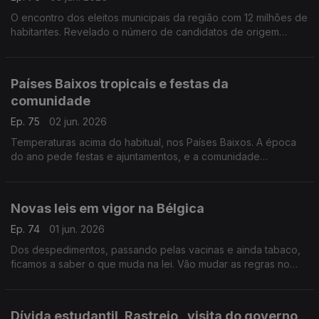
O encontro dos eleitos municipais da região com 12 milhões de
habitantes. Revelado o número de candidatos de origem
portuguesa, nas últimas eleições.
Com Paulo Marques, conselheiro das comunidades
portuguesas em França.
Países Baixos tropicais e festas da
comunidade
Ep. 75
02 jun. 2026
Temperaturas acima do habitual, nos Países Baixos. A época
do ano pede festas e ajuntamentos, e a comunidade
portuguesa já se mexe nesse sentido.
Com Amadeu Dias, em Utrecht, Países Baixos.
Novas leis em vigor na Bélgica
Ep. 74
01 jun. 2026
Dos despedimentos, passando pelas vacinas e ainda tabaco,
ficamos a saber o que muda na lei. Vão mudar as regras no
transporte de líquidos no aeroporto de Bruxelas. Novidades
partilhadas por Inês Pereira.
Dívida estudantil, Rastreio , visita do governo