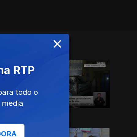
×
 na RTP
para todo o
e media
24 dez. 2019
GORA