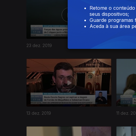
Retome o conteúdo a
seus dispositivos;
Guarde programas f
Aceda à sua área pe
23 dez. 2019
20 dez. 2
443760
13 dez. 2019
11 dez. 20