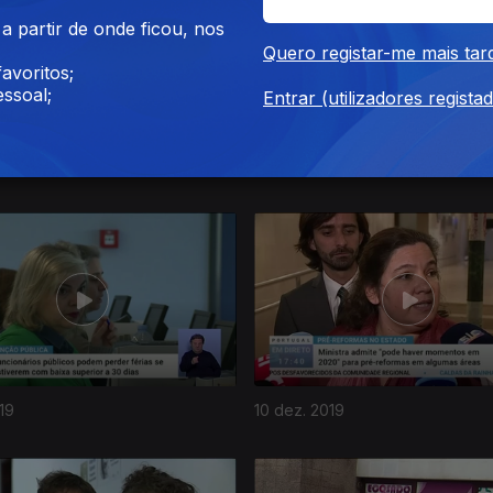
 partir de onde ficou, nos
Quero registar-me mais tar
avoritos;
ssoal;
Entrar (utilizadores regista
019
19 dez. 2019
19
10 dez. 2019