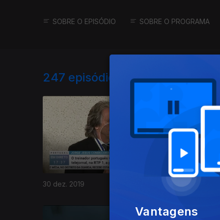
SOBRE O EPISÓDIO
SOBRE O PROGRAMA
247
episódios disponíveis
30 dez. 2019
27 dez. 2
Vantagens