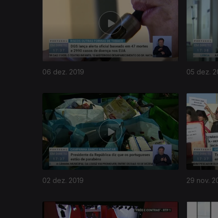
06 dez. 2019
05 dez. 2
02 dez. 2019
29 nov. 2
440213