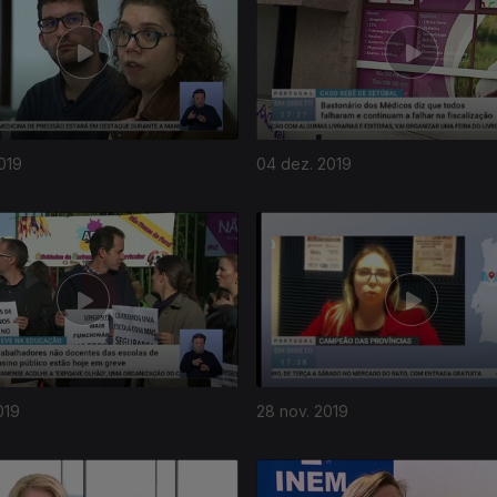
019
04 dez. 2019
019
28 nov. 2019