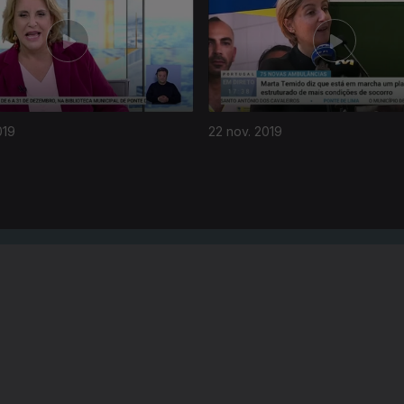
019
22 nov. 2019
Instale a aplicação
RTP Play
Disponível para iOS, Android, Apple TV, Android TV e CarPlay