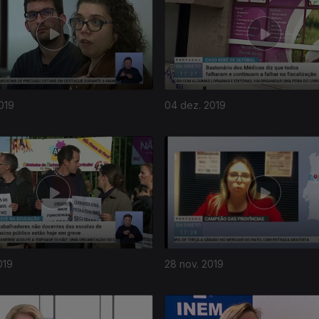
019
04 dez. 2019
019
28 nov. 2019