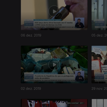
06 dez. 2019
05 dez. 2
02 dez. 2019
29 nov. 2
440213