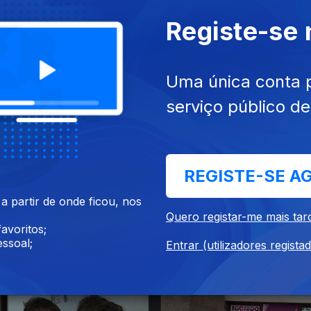
Registe-se
Uma única conta 
serviço público d
019
19 dez. 2019
REGISTE-SE A
 partir de onde ficou, nos
Quero registar-me mais tar
avoritos;
ssoal;
Entrar (utilizadores regista
19
10 dez. 2019