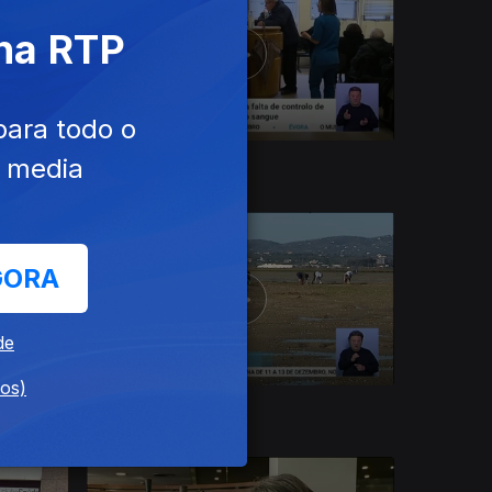
 na RTP
para todo o
e media
16 dez. 2019
GORA
de
dos)
09 dez. 2019