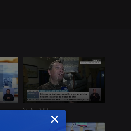
24 dez. 2019
×