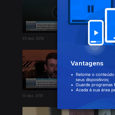
23 dez. 2019
20 dez. 2
443760
Vantagens
Retome o conteúdo a
seus dispositivos;
Guarde programas f
Aceda à sua área pe
13 dez. 2019
11 dez. 20