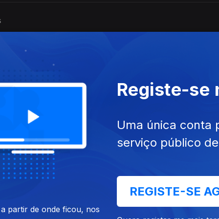
s
s
Registe-se
Uma única conta 
s
serviço público d
s
REGISTE-SE A
 partir de onde ficou, nos