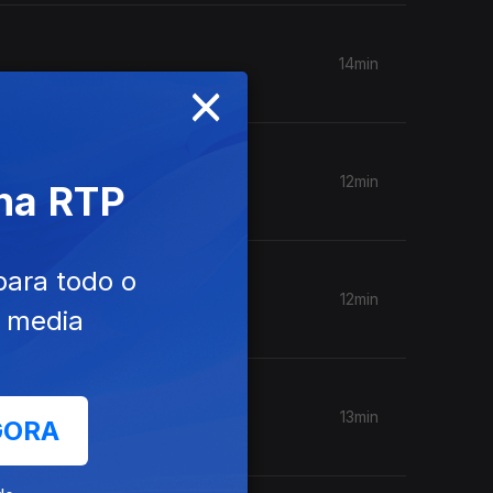
14min
×
12min
 na RTP
para todo o
12min
e media
13min
GORA