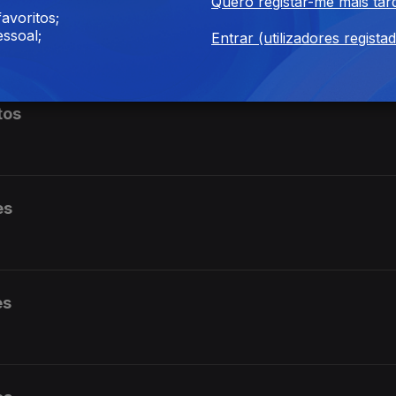
Quero registar-me mais tar
avoritos;
ssoal;
Entrar (utilizadores regista
tos
es
es