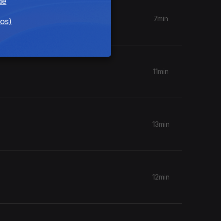
de
7min
dos)
11min
13min
12min