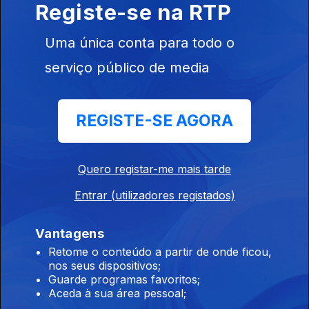
Registe-se na RTP
05 ago. 2026
Uma única conta para todo o
serviço público de media
20h00 Edição António Silva Santos
05 ago. 2026
REGISTE-SE AGORA
19h00 Edição António Silva Santos
05 ago. 2026
Quero registar-me mais tarde
Entrar (utilizadores registados)
18h00 Edição António Silva Santos
Vantagens
05 ago. 2026
Retome o conteúdo a partir de onde ficou,
nos seus dispositivos;
Guarde programas favoritos;
Aceda à sua área pessoal;
17h00 Edição António Silva Santos