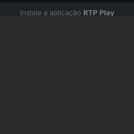
Instale a aplicação
RTP Play
Disponível para iOS, Android, Apple TV, Android TV e
CarPlay