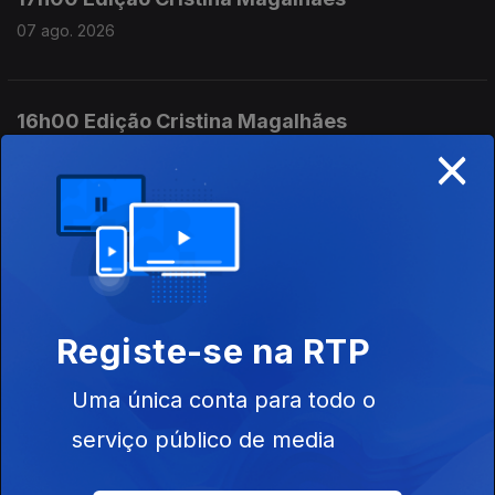
07 ago. 2026
16h00 Edição Cristina Magalhães
×
07 ago. 2026
15h00 Edição Susana Lemos
07 ago. 2026
Registe-se na RTP
14h00 Edição Susana Lemos
Uma única conta para todo o
07 ago. 2026
serviço público de media
13h00 Edição Susana Lemos