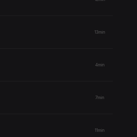
13min
4min
7min
11min