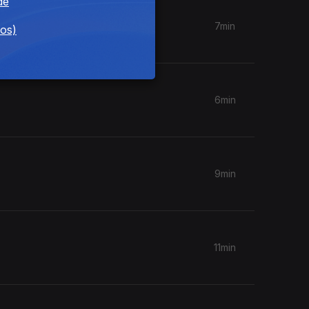
de
7min
dos)
6min
9min
11min