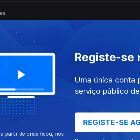
es
es
Registe-se
Uma única conta 
es
serviço público d
es
REGISTE-SE A
 partir de onde ficou, nos