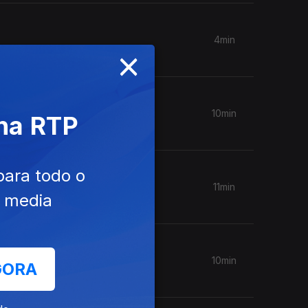
4min
×
10min
 na RTP
para todo o
11min
e media
10min
GORA