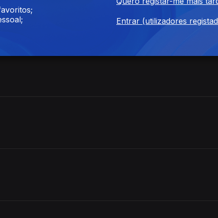
Quero registar-me mais tar
avoritos;
es
ssoal;
Entrar (utilizadores regista