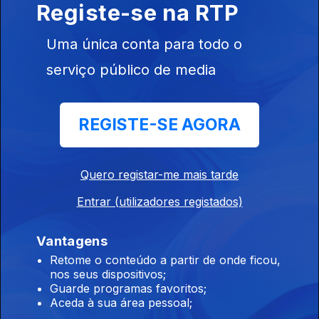
Registe-se na RTP
07 ago. 2026
Uma única conta para todo o
serviço público de media
12h00 Edição Susana Lemos
07 ago. 2026
REGISTE-SE AGORA
11h00 Edição Susana Lemos
07 ago. 2026
Quero registar-me mais tarde
Entrar (utilizadores registados)
10h00 Edição Germano Campos
Vantagens
07 ago. 2026
Retome o conteúdo a partir de onde ficou,
nos seus dispositivos;
Guarde programas favoritos;
Aceda à sua área pessoal;
09h00 Edição Germano Campos