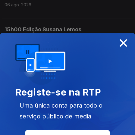
06 ago. 2026
15h00 Edição Susana Lemos
×
06 ago. 2026
14h00 Edição Susana Lemos
06 ago. 2026
Registe-se na RTP
13h00 Edição Susana Lemos
Uma única conta para todo o
06 ago. 2026
serviço público de media
12h00 Edição Susana Lemos