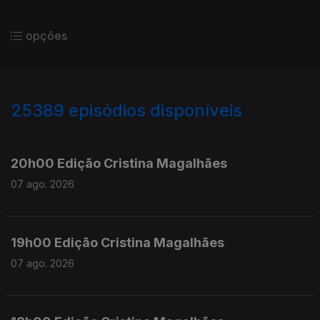
opções
25389
episódios disponíveis
947309
947161
947037
946907
20h00 Edição Cristina Magalhães
07 ago. 2026
19h00 Edição Cristina Magalhães
07 ago. 2026