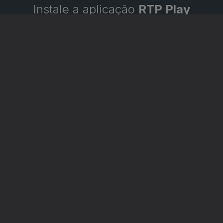
Instale a aplicação
RTP Play
Disponível para iOS, Android, Apple TV, Android TV e
CarPlay