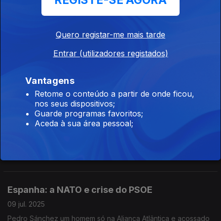
REGISTE-SE AGORA
30 jul. 2025
As novas regras da movida do Porto em vigor neste verão
Quero registar-me mais tarde
O saldo natural negativo
Entrar (utilizadores registados)
23 jul. 2025
O envelhecimento da população e a redução da natalidade
Vantagens
Retome o conteúdo a partir de onde ficou,
nos seus dispositivos;
Guarde programas favoritos;
50 anos de independências
Aceda à sua área pessoal;
16 jul. 2025
A descolonização portuguesa e os seus legados
Espanha: a NATO e crise do PSOE
09 jul. 2025
Pedro Sánchez um homem só na Aliança Atlântica e acossado