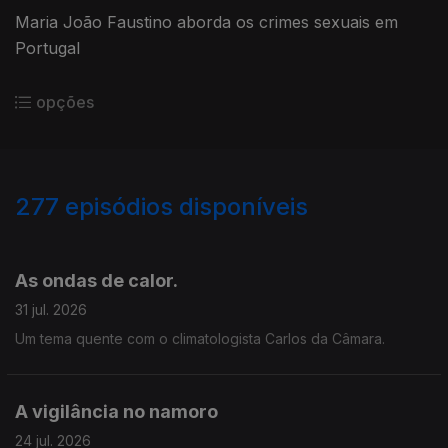
Maria João Faustino aborda os crimes sexuais em
Portugal
opções
277
episódios disponíveis
925719
906843
889033
864345
845458
825725
806672
779009
759373
As ondas de calor.
31 jul. 2026
Um tema quente com o climatologista Carlos da Câmara.
A vigilância no namoro
24 jul. 2026