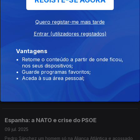
REGISTE-SE AGORA
30 jul. 2025
As novas regras da movida do Porto em vigor neste verão
Quero registar-me mais tarde
O saldo natural negativo
Entrar (utilizadores registados)
23 jul. 2025
O envelhecimento da população e a redução da natalidade
Vantagens
Retome o conteúdo a partir de onde ficou,
nos seus dispositivos;
Guarde programas favoritos;
50 anos de independências
Aceda à sua área pessoal;
16 jul. 2025
A descolonização portuguesa e os seus legados
Espanha: a NATO e crise do PSOE
09 jul. 2025
Pedro Sánchez um homem só na Aliança Atlântica e acossado