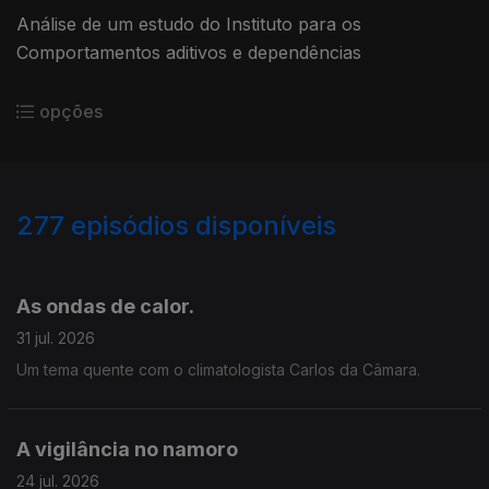
Análise de um estudo do Instituto para os
Comportamentos aditivos e dependências
opções
277
episódios disponíveis
925719
906843
889033
864345
845458
825725
806672
779009
759373
As ondas de calor.
31 jul. 2026
Um tema quente com o climatologista Carlos da Câmara.
A vigilância no namoro
24 jul. 2026