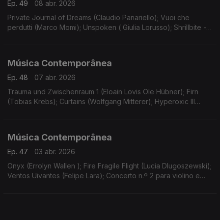
Ep. 49
08 abr. 2026
Private Journal of Dreams (Claudio Panariello); Vuoi che
perdutti (Marco Momi); Unspoken ( Giulia Lorusso); Shrillbite -
estreia (Luca Guidarini). Gravações UER.
Música Contemporânea
Ep. 48
07 abr. 2026
Trauma und Zwischenraum 1 (Eloain Lovis Ole Hübner); Firn
(Tobias Krebs); Curtains (Wolfgang Mitterer); Hyperoxic III
(Malin Bang); Lost Traces in Tierra de fuego… (Michael Pelzel).
Gravações UER.
Música Contemporânea
Ep. 47
03 abr. 2026
Onyx (Errolyn Wallen ); Fire Fragile Flight (Lucia Dlugoszewski);
Ventos Uivantes (Felipe Lara); Concerto n.º 2 para violino e
orquestra (Georg Friedrich Haas).