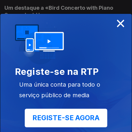
Um destaque a «Bird Concerto with Piano
Song» de J. Harvey.
×
Ep. 69
18 mai. 2026
Pássaros e mais pássaros e um cervo.
Música Contemporânea
Ep. 68
15 mai. 2026
Registe-se na RTP
Uma única conta para todo o
Obras de Mette Nielsen, Arash Yazdani e
Daniel Bjarnasson
serviço público de media
Ep. 67
14 mai. 2026
REGISTE-SE AGORA
Música de compositores portugueses