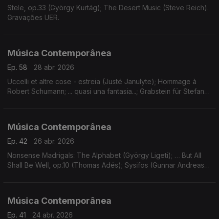
Stele, op.33 (György Kurtág); The Desert Music (Steve Reich).
Gravações UER.
Música Contemporânea
Ep. 58
28 abr. 2026
Uccelli et altre cose - estreia (Justé Janulyte); Hommage à
Robert Schumann; ... quasi una fantasia...; Grabstein für Stefan
(György Kurtág). Gravações UER.
Música Contemporânea
Ep. 42
26 abr. 2026
Nonsense Madrigals: The Alphabet (György Ligeti); … But All
Shall Be Well, op.10 (Thomas Adés); Sysifos (Gunnar Andreas
Kristinsson); Lichtflug (Adriana Hölszky); Star Compass (Dai
Fujikura).
Música Contemporânea
Ep. 41
24 abr. 2026