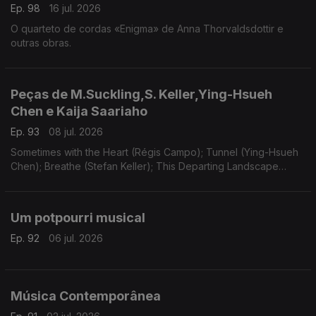
Ep. 98
16 jul. 2026
O quarteto de cordas «Enigma» de Anna Thorvaldsdottir e
outras obras.
Peças de M.Suckling,S. Keller,Ying-Hsueh
Chen e Kaija Saariaho
Ep. 93
08 jul. 2026
Sometimes with the Heart (Régis Campo); Tunnel (Ying-Hsueh
Chen); Breathe (Stefan Keller); This Departing Landscape
(Martin Suckling); Oi Kuu (Kaija Saariaho).
Um potpourri musical
Ep. 92
06 jul. 2026
Música Contemporânea