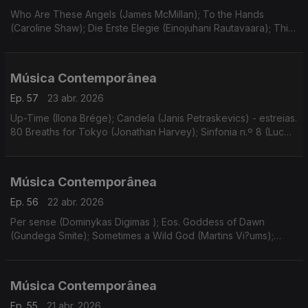
Who Are These Angels (James McMillan); To the Hands
(Caroline Shaw); Die Erste Elegie (Einojuhani Rautavaara); Thin
Ice - concerto nº2 para violino e orquestra (Ondrej Adámek).
Gravações UER.
Música Contemporânea
Ep. 57
23 abr. 2026
Up-Time (Ilona Brége); Candela (Janis Petraskevics) - estreias.
80 Breaths for Tokyo (Jonathan Harvey); Sinfonia n.º 8 (Luc
Brewaeys). Gravações UER.
Música Contemporânea
Ep. 56
22 abr. 2026
Per sense (Dominykas Digimas ); Eos. Goddess of Dawn
(Gundega Smite); Sometimes a Wild God (Martins Vi?ums);
Wand’ring Bark (Helena Tulve). Gravações UER.
Música Contemporânea
Ep. 55
21 abr. 2026