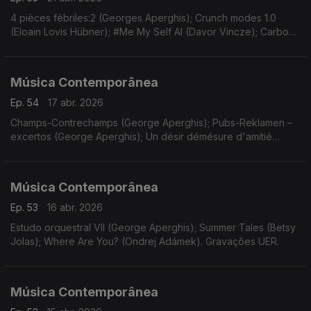
4 pièces fébriles:2 (Georges Aperghis); Crunch modes 1.0
(Eloain Lovis Hübner); #Me My Self AI (Davor Vincze); Carbon
(Misha Cvijovic); Thousand Dead Bodies under my Bed...
(Turgut Erçetin).
Música Contemporânea
Ep. 54
17 abr. 2026
Champs-Contrechamps (George Aperghis); Pubs-Reklamen –
excertos (George Aperghis); Un désir démésure d'amitié
(Mikel Urquiza). Gravações UER.
Música Contemporânea
Ep. 53
16 abr. 2026
Estudo orquestral VII (George Aperghis); Summer Tales (Betsy
Jolas); Where Are You? (Ondrej Adámek). Gravações UER.
Música Contemporânea