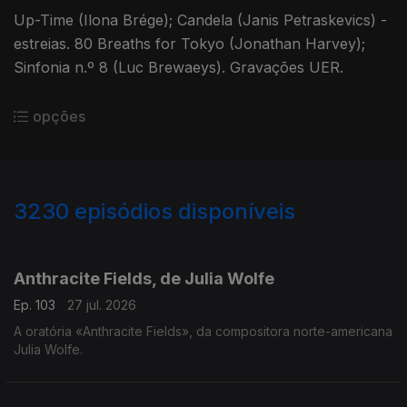
Up-Time (Ilona Brége); Candela (Janis Petraskevics) -
estreias. 80 Breaths for Tokyo (Jonathan Harvey);
Sinfonia n.º 8 (Luc Brewaeys). Gravações UER.
opções
3230
episódios disponíveis
937894
930495
919366
919648
Anthracite Fields, de Julia Wolfe
Ep. 103
27 jul. 2026
A oratória «Anthracite Fields», da compositora norte-americana
Julia Wolfe.