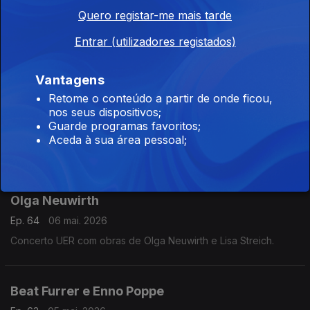
Ep. 66
12 mai. 2026
Quero registar-me mais tarde
Música orquestral de cinco compositores portugueses.
Entrar (utilizadores registados)
Peças de David Vincze, Bernhard Land e
Vantagens
outros autores
Retome o conteúdo a partir de onde ficou,
nos seus dispositivos;
Ep. 65
11 mai. 2026
Guarde programas favoritos;
Peças de David Vincze, Bernhard Lang e outros autores
Aceda à sua área pessoal;
A estreia de «Zones of Blue Rhapsodie» de
Olga Neuwirth
Ep. 64
06 mai. 2026
Concerto UER com obras de Olga Neuwirth e Lisa Streich.
Beat Furrer e Enno Poppe