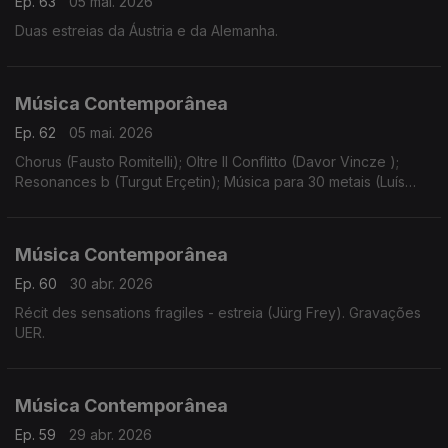
Ep. 63
05 mai. 2026
Duas estreias da Áustria e da Alemanha.
Música Contemporânea
Ep. 62
05 mai. 2026
Chorus (Fausto Romitelli); Oltre Il Conflitto (Davor Vincze );
Resonances b (Turgut Erçetin); Música para 30 metais (Luís
Antunes Pena); Instinct (Bastien David).
Música Contemporânea
Ep. 60
30 abr. 2026
Récit des sensations fragiles - estreia (Jürg Frey). Gravações
UER.
Música Contemporânea
Ep. 59
29 abr. 2026