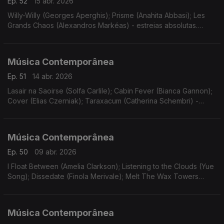
Ep. 52
15 abr. 2026
Willy-Willy (Georges Aperghis); Prisme (Anahita Abbasi); Les
Grands Chaos (Alexandros Markéas) - estreias absolutas.
Gravações UER.
Música Contemporânea
Ep. 51
14 abr. 2026
Lasair na Saoirse (Solfa Carlile); Cabin Fever (Bianca Gannon);
Cover (Elias Czerniak); Taraxacum (Catherina Schembri) -
estreias. Gravações UER. Funeral Sentences (Patricia
Alessandrini).
Música Contemporânea
Ep. 50
09 abr. 2026
I Float Between (Amelia Clarkson); Listening to the Clouds (Yue
Song); Dissedate (Finola Merivale); Melt The Wax Towers
(Barry O'Halpin). Estreias. Gravações UER. Canons and
Overtones (Donnacha Dennehy).
Música Contemporânea