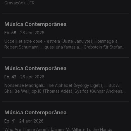
Gravações UER.
Música Contemporânea
Ep. 58
28 abr. 2026
Uccelli et altre cose - estreia (Justé Janulyte); Hommage à
Robert Schumann; ... quasi una fantasia...; Grabstein für Stefan
(György Kurtág). Gravações UER.
Música Contemporânea
Ep. 42
26 abr. 2026
Nonsense Madrigals: The Alphabet (György Ligeti); … But All
Shall Be Well, op.10 (Thomas Adés); Sysifos (Gunnar Andreas
Kristinsson); Lichtflug (Adriana Hölszky); Star Compass (Dai
Fujikura).
Música Contemporânea
Ep. 41
24 abr. 2026
Who Are These Angels (James McMillan); To the Hands