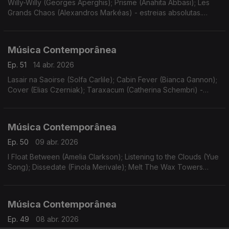
Willy-Willy (Georges Aperghis); Prisme (Anahita Abbasi); Les
Grands Chaos (Alexandros Markéas) - estreias absolutas.
Gravações UER.
Música Contemporânea
Ep. 51
14 abr. 2026
Lasair na Saoirse (Solfa Carlile); Cabin Fever (Bianca Gannon);
Cover (Elias Czerniak); Taraxacum (Catherina Schembri) -
estreias. Gravações UER. Funeral Sentences (Patricia
Alessandrini).
Música Contemporânea
Ep. 50
09 abr. 2026
I Float Between (Amelia Clarkson); Listening to the Clouds (Yue
Song); Dissedate (Finola Merivale); Melt The Wax Towers
(Barry O'Halpin). Estreias. Gravações UER. Canons and
Overtones (Donnacha Dennehy).
Música Contemporânea
Ep. 49
08 abr. 2026