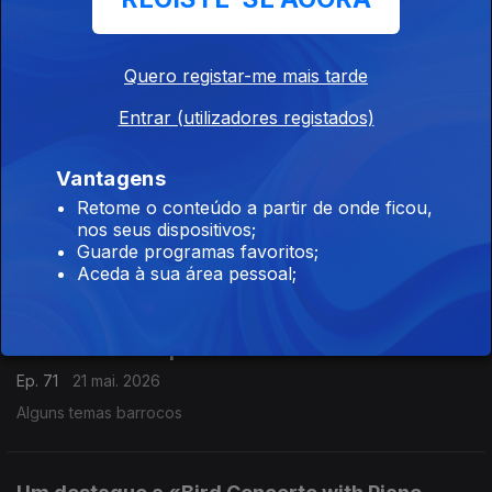
Três obras escutadas no festival Sonic Matter
Ep. 73
26 mai. 2026
Quero registar-me mais tarde
Concerto pela Orquestra Tonhalle de Zurique dirigida por
Entrar (utilizadores registados)
Pierre André Valade.
Obras de Hannah Kendall, Thomas Adès e Unsuk Chin.
Vantagens
Música Contemporânea
Retome o conteúdo a partir de onde ficou,
nos seus dispositivos;
Ep. 72
25 mai. 2026
Guarde programas favoritos;
March of Lies (Maria Faust). Gravações UER.
Aceda à sua área pessoal;
Música Contemporânea
Ep. 71
21 mai. 2026
Alguns temas barrocos