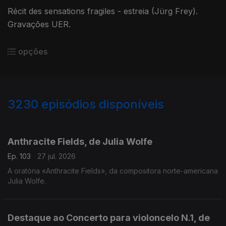
Récit des sensations fragiles - estreia (Jürg Frey).
Gravações UER.
opções
3230
episódios disponíveis
937894
930495
919366
919648
Anthracite Fields, de Julia Wolfe
Ep. 103
27 jul. 2026
A oratória «Anthracite Fields», da compositora norte-americana
Julia Wolfe.
Destaque ao Concerto para violoncelo N.1, de