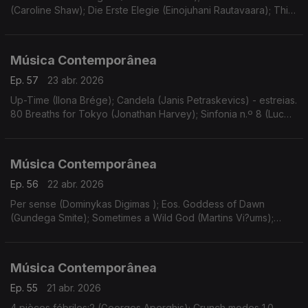
(Caroline Shaw); Die Erste Elegie (Einojuhani Rautavaara); Thin
Ice - concerto nº2 para violino e orquestra (Ondrej Adámek).
Gravações UER.
Música Contemporânea
Ep. 57
23 abr. 2026
Up-Time (Ilona Brége); Candela (Janis Petraskevics) - estreias.
80 Breaths for Tokyo (Jonathan Harvey); Sinfonia n.º 8 (Luc
Brewaeys). Gravações UER.
Música Contemporânea
Ep. 56
22 abr. 2026
Per sense (Dominykas Digimas ); Eos. Goddess of Dawn
(Gundega Smite); Sometimes a Wild God (Martins Vi?ums);
Wand’ring Bark (Helena Tulve). Gravações UER.
Música Contemporânea
Ep. 55
21 abr. 2026
4 pièces fébriles:2 (Georges Aperghis); Crunch modes 1.0