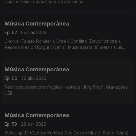
Duas estreias da Áustria e da Alemanha.
Música Contemporânea
Ep. 62
05 mai. 2026
Chorus (Fausto Romitelli); Oltre Il Conflitto (Davor Vincze );
Resonances b (Turgut Erçetin); Música para 30 metais (Luís
Antunes Pena); Instinct (Bastien David).
Música Contemporânea
Ep. 60
30 abr. 2026
Récit des sensations fragiles - estreia (Jürg Frey). Gravações
UER.
Música Contemporânea
Ep. 59
29 abr. 2026
Stele, op.33 (György Kurtág); The Desert Music (Steve Reich).