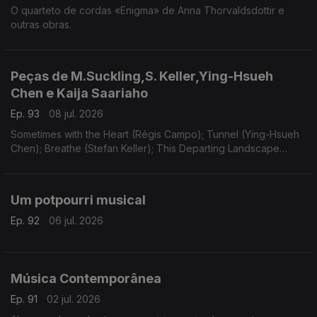
O quarteto de cordas «Enigma» de Anna Thorvaldsdottir e
outras obras.
Peças de M.Suckling,S. Keller,Ying-Hsueh
Chen e Kaija Saariaho
Ep. 93
08 jul. 2026
Sometimes with the Heart (Régis Campo); Tunnel (Ying-Hsueh
Chen); Breathe (Stefan Keller); This Departing Landscape
(Martin Suckling); Oi Kuu (Kaija Saariaho).
Um potpourri musical
Ep. 92
06 jul. 2026
Música Contemporânea
Ep. 91
02 jul. 2026