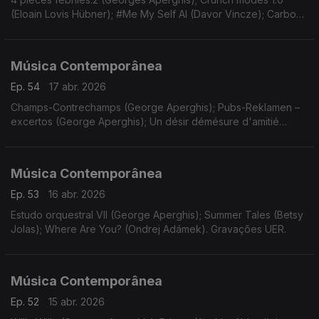
(Eloain Lovis Hübner); #Me My Self AI (Davor Vincze); Carbon
(Misha Cvijovic); Thousand Dead Bodies under my Bed...
(Turgut Erçetin).
Música Contemporânea
Ep. 54
17 abr. 2026
Champs-Contrechamps (George Aperghis); Pubs-Reklamen –
excertos (George Aperghis); Un désir démésure d'amitié
(Mikel Urquiza). Gravações UER.
Música Contemporânea
Ep. 53
16 abr. 2026
Estudo orquestral VII (George Aperghis); Summer Tales (Betsy
Jolas); Where Are You? (Ondrej Adámek). Gravações UER.
Música Contemporânea
Ep. 52
15 abr. 2026