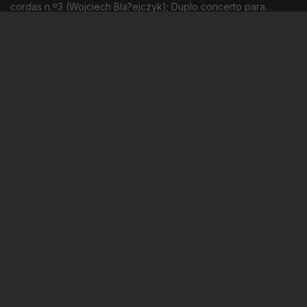
cordas n.º3 (Wojciech Bla?ejczyk); Duplo concerto para
violino, violoncelo e orquestra (Marta Ptaszynska) – estreias
absolutas. Gravações UER.
Música Contemporânea
Ep. 32
05 mar. 2026
Gemini (Esa-Pekka Salonen); Concerto para orquestra (Witold
Lutoslawski). Gravações UER
Música Contemporânea
Ep. 31
04 mar. 2026
Songs for the end of the world — estreia absoluta (Sara
Glojnaric). Gravações UER.
Instale a aplicação
RTP Play