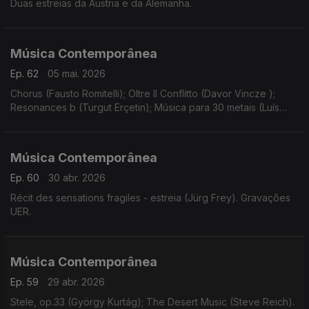
Duas estreias da Áustria e da Alemanha.
Música Contemporânea
Ep. 62
05 mai. 2026
Chorus (Fausto Romitelli); Oltre Il Conflitto (Davor Vincze );
Resonances b (Turgut Erçetin); Música para 30 metais (Luís
Antunes Pena); Instinct (Bastien David).
Música Contemporânea
Ep. 60
30 abr. 2026
Récit des sensations fragiles - estreia (Jürg Frey). Gravações
UER.
Música Contemporânea
Ep. 59
29 abr. 2026
Stele, op.33 (György Kurtág); The Desert Music (Steve Reich).