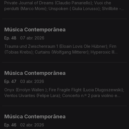
Private Journal of Dreams (Claudio Panariello); Vuoi che
perdutti (Marco Momi); Unspoken ( Giulia Lorusso); Shrillbite -
estreia (Luca Guidarini). Gravações UER.
Música Contemporânea
Ep. 48
07 abr. 2026
Trauma und Zwischenraum 1 (Eloain Lovis Ole Hübner); Firn
(Tobias Krebs); Curtains (Wolfgang Mitterer); Hyperoxic III
(Malin Bang); Lost Traces in Tierra de fuego… (Michael Pelzel).
Gravações UER.
Música Contemporânea
Ep. 47
03 abr. 2026
Onyx (Errolyn Wallen ); Fire Fragile Flight (Lucia Dlugoszewski);
Ventos Uivantes (Felipe Lara); Concerto n.º 2 para violino e
orquestra (Georg Friedrich Haas).
Música Contemporânea
Ep. 46
02 abr. 2026