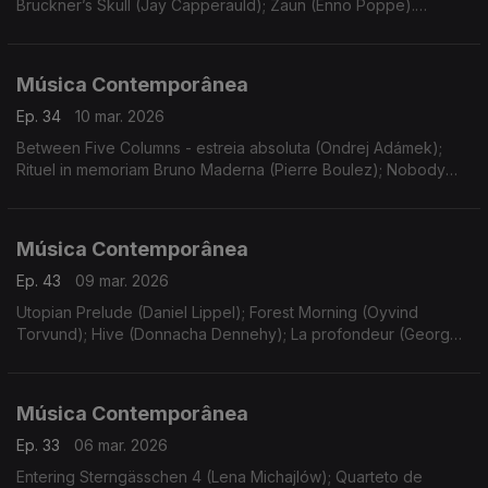
Bruckner’s Skull (Jay Capperauld); Zaun (Enno Poppe).
Gravações UER.
Música Contemporânea
Ep. 34
10 mar. 2026
Between Five Columns - estreia absoluta (Ondrej Adámek);
Rituel in memoriam Bruno Maderna (Pierre Boulez); Nobody
Knows de trouble I see (Bernd Alois Zimmermann). Gravações
UER.
Música Contemporânea
Ep. 43
09 mar. 2026
Utopian Prelude (Daniel Lippel); Forest Morning (Oyvind
Torvund); Hive (Donnacha Dennehy); La profondeur (Georg
Friedrich Haas); Eine Kleine Geschichte (Konstantia Gourzi).
Música Contemporânea
Ep. 33
06 mar. 2026
Entering Sterngässchen 4 (Lena Michajlów); Quarteto de