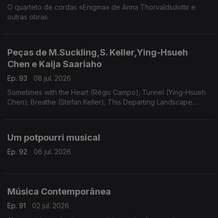
O quarteto de cordas «Enigma» de Anna Thorvaldsdottir e
outras obras.
Peças de M.Suckling,S. Keller,Ying-Hsueh
Chen e Kaija Saariaho
Ep. 93
08 jul. 2026
Sometimes with the Heart (Régis Campo); Tunnel (Ying-Hsueh
Chen); Breathe (Stefan Keller); This Departing Landscape
(Martin Suckling); Oi Kuu (Kaija Saariaho).
Um potpourri musical
Ep. 92
06 jul. 2026
Música Contemporânea
Ep. 91
02 jul. 2026