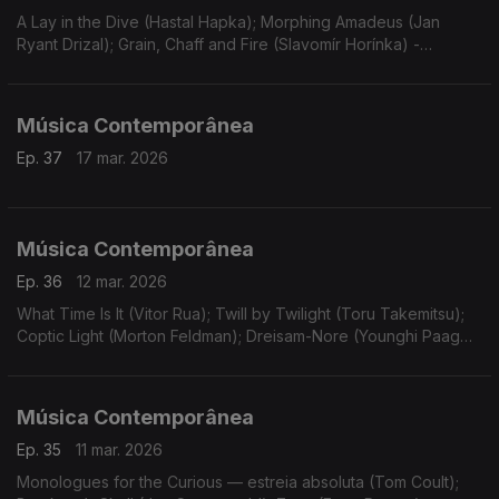
A Lay in the Dive (Hastal Hapka); Morphing Amadeus (Jan
Ryant Drizal); Grain, Chaff and Fire (Slavomír Horínka) -
estreias; At First Light (George Benjamin). Gravações UER.
Música Contemporânea
Ep. 37
17 mar. 2026
Música Contemporânea
Ep. 36
12 mar. 2026
What Time Is It (Vitor Rua); Twill by Twilight (Toru Takemitsu);
Coptic Light (Morton Feldman); Dreisam-Nore (Younghi Paag
Paan); A vaca de aço (Vitor Rua).
Música Contemporânea
Ep. 35
11 mar. 2026
Monologues for the Curious — estreia absoluta (Tom Coult);