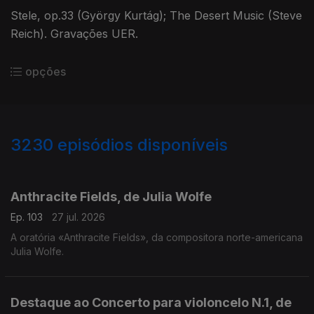
Stele, op.33 (György Kurtág); The Desert Music (Steve
Reich). Gravações UER.
opções
3230
episódios disponíveis
937894
930495
919366
919648
912917
Anthracite Fields, de Julia Wolfe
Ep. 103
27 jul. 2026
A oratória «Anthracite Fields», da compositora norte-americana
Julia Wolfe.
Destaque ao Concerto para violoncelo N.1, de