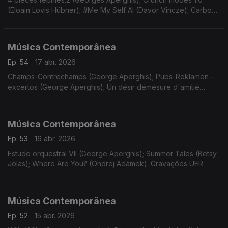
(Eloain Lovis Hübner); #Me My Self AI (Davor Vincze); Carbon
(Misha Cvijovic); Thousand Dead Bodies under my Bed...
(Turgut Erçetin).
Música Contemporânea
Ep. 54
17 abr. 2026
Champs-Contrechamps (George Aperghis); Pubs-Reklamen –
excertos (George Aperghis); Un désir démésure d'amitié
(Mikel Urquiza). Gravações UER.
Música Contemporânea
Ep. 53
16 abr. 2026
Estudo orquestral VII (George Aperghis); Summer Tales (Betsy
Jolas); Where Are You? (Ondrej Adámek). Gravações UER.
Música Contemporânea
Ep. 52
15 abr. 2026