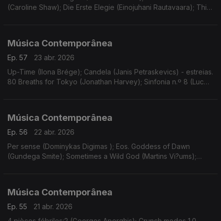
(Caroline Shaw); Die Erste Elegie (Einojuhani Rautavaara); Thin
Ice - concerto nº2 para violino e orquestra (Ondrej Adámek).
Gravações UER.
Música Contemporânea
Ep. 57
23 abr. 2026
Up-Time (Ilona Brége); Candela (Janis Petraskevics) - estreias.
80 Breaths for Tokyo (Jonathan Harvey); Sinfonia n.º 8 (Luc
Brewaeys). Gravações UER.
Música Contemporânea
Ep. 56
22 abr. 2026
Per sense (Dominykas Digimas ); Eos. Goddess of Dawn
(Gundega Smite); Sometimes a Wild God (Martins Vi?ums);
Wand’ring Bark (Helena Tulve). Gravações UER.
Música Contemporânea
Ep. 55
21 abr. 2026
4 pièces fébriles:2 (Georges Aperghis); Crunch modes 1.0