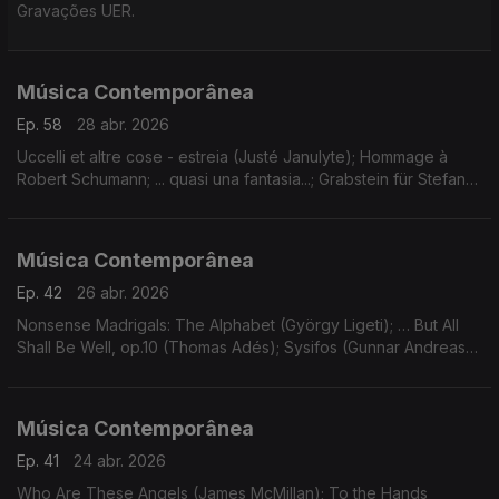
Gravações UER.
Música Contemporânea
Ep. 58
28 abr. 2026
Uccelli et altre cose - estreia (Justé Janulyte); Hommage à
Robert Schumann; ... quasi una fantasia...; Grabstein für Stefan
(György Kurtág). Gravações UER.
Música Contemporânea
Ep. 42
26 abr. 2026
Nonsense Madrigals: The Alphabet (György Ligeti); … But All
Shall Be Well, op.10 (Thomas Adés); Sysifos (Gunnar Andreas
Kristinsson); Lichtflug (Adriana Hölszky); Star Compass (Dai
Fujikura).
Música Contemporânea
Ep. 41
24 abr. 2026
Who Are These Angels (James McMillan); To the Hands