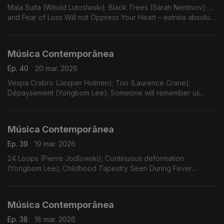
Mala Suita (Witold Lutoslwski); Black Trees (Sarah Nemtsov); ...
and Fear of Loss Will not Oppress Your Heart – estreia absoluta
(Henrik Hellstenius). Gravações UER.
Música Contemporânea
Ep. 40
20 mar. 2026
Vespa Crabro (Jexper Holmen); Trio (Laurence Crane);
Dépaysement (Yongbom Lee); Someone will remember us
(Elizabeth Harnick); Within Her Arms (Anna Clyne).
Música Contemporânea
Ep. 39
19 mar. 2026
24 Loops (Pierre Jodlowski); Continuous deformation
(Yongbom Lee); Childhood Tapestry Seen During Fever
Hallucinations (Alexandra Hallé); Estonia (Laurence Crane);
Quarteto de cordas nº 1 (Andrew Rindfleisch).
Música Contemporânea
Ep. 38
18 mar. 2026