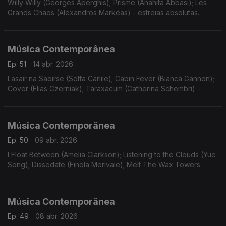
Willy-Willy (Georges Aperghis); Prisme (Anahita Abbasi); Les
Grands Chaos (Alexandros Markéas) - estreias absolutas.
Gravações UER.
Música Contemporânea
Ep. 51
14 abr. 2026
Lasair na Saoirse (Solfa Carlile); Cabin Fever (Bianca Gannon);
Cover (Elias Czerniak); Taraxacum (Catherina Schembri) -
estreias. Gravações UER. Funeral Sentences (Patricia
Alessandrini).
Música Contemporânea
Ep. 50
09 abr. 2026
I Float Between (Amelia Clarkson); Listening to the Clouds (Yue
Song); Dissedate (Finola Merivale); Melt The Wax Towers
(Barry O'Halpin). Estreias. Gravações UER. Canons and
Overtones (Donnacha Dennehy).
Música Contemporânea
Ep. 49
08 abr. 2026