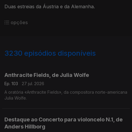
Duas estreias da Áustria e da Alemanha.
opções
3230
episódios disponíveis
937894
930495
919366
Anthracite Fields, de Julia Wolfe
Ep. 103
27 jul. 2026
A oratória «Anthracite Fields», da compositora norte-americana
Julia Wolfe.
Destaque ao Concerto para violoncelo N.1, de
Anders Hillborg