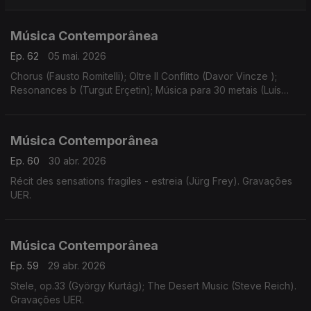
Música Contemporânea
Ep. 62
05 mai. 2026
Chorus (Fausto Romitelli); Oltre Il Conflitto (Davor Vincze );
Resonances b (Turgut Erçetin); Música para 30 metais (Luís
Antunes Pena); Instinct (Bastien David).
Música Contemporânea
Ep. 60
30 abr. 2026
Récit des sensations fragiles - estreia (Jürg Frey). Gravações
UER.
Música Contemporânea
Ep. 59
29 abr. 2026
Stele, op.33 (György Kurtág); The Desert Music (Steve Reich).
Gravações UER.