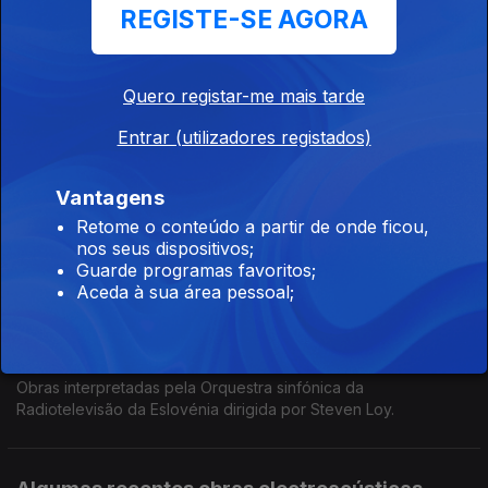
REGISTE-SE AGORA
Alguma política na música contemporânea
Ep. 79
09 jun. 2026
Quero registar-me mais tarde
Alguma política na música contemporânea.
Entrar (utilizadores registados)
Nos festejos dos 90 anos de Steve Reich…
Vantagens
Ep. 78
08 jun. 2026
Retome o conteúdo a partir de onde ficou,
Drumming de Steve Reich, ao vivo pelo Colin Currie Group.
nos seus dispositivos;
Guarde programas favoritos;
Aceda à sua área pessoal;
Žiga Stani/Vinko Globokar
Ep. 77
02 jun. 2026
Obras interpretadas pela Orquestra sinfónica da
Radiotelevisão da Eslovénia dirigida por Steven Loy.