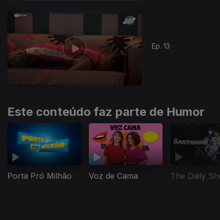
445112
Ep. 13
Este conteúdo faz parte de Humor
Porta Pró Milhão
Voz de Cama
The Daily S