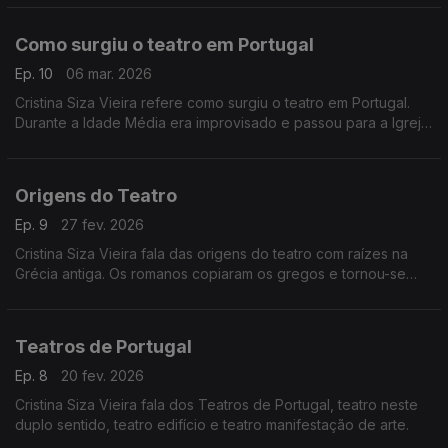
Como surgiu o teatro em Portugal
Ep. 10
06 mar. 2026
Cristina Siza Vieira refere como surgiu o teatro em Portugal.
Durante a Idade Média era improvisado e passou para a Igreja.
No Renascimento surgiu a arquitetura teatral e ganhou força
com Gil Vicente.
Origens do Teatro
Ep. 9
27 fev. 2026
Cristina Siza Vieira fala das origens do teatro com raízes na
Grécia antiga. Os romanos copiaram os gregos e tornou-se
mais festivaleiro. Na Europa ficou em pausa.
Teatros de Portugal
Ep. 8
20 fev. 2026
Cristina Siza Vieira fala dos Teatros de Portugal, teatro neste
duplo sentido, teatro edifício e teatro manifestação de arte.