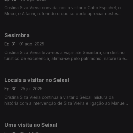
Cristina Siza Vieira convida-nos a visitar o Cabo Espichel, o
Meco, e Alfarim, referindo o que se pode apreciar nestes
locais maravilhosos.
Sesimbra
Ep. 31
01 ago. 2025
Cristina Siza Vieira leva-nos a viajar até Sesimbra, um destino
turístico de excelência, afirma-se pelo património, natureza e
gastronomia.
Locais a visitar no Seixal
Ep. 30
25 jul. 2025
Cristina Siza Vieira continua a visitar o Seixal, mistura da
história com a intervenção de Siza Vieira e ligação ao Manuel
Cargaleiro. Esta cidade é um dos berços do hip-hop
português.
Uma visita ao Seixal