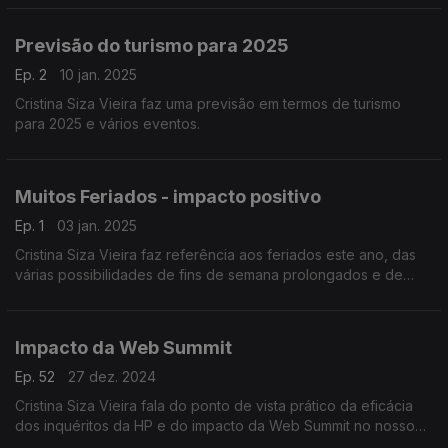
e pesca da baleia em São Miguel e no Faial.
Previsão do turismo para 2025
Ep. 2
10 jan. 2025
Cristina Siza Vieira faz uma previsão em termos de turismo
para 2025 e vários eventos.
Muitos Feriados - impacto positivo
Ep. 1
03 jan. 2025
Cristina Siza Vieira faz referência aos feriados este ano, das
várias possibilidades de fins de semana prolongados e de
pontes que terão impacto positivo no mercado interno e
externo.
Impacto da Web Summit
Ep. 52
27 dez. 2024
Cristina Siza Vieira fala do ponto de vista prático da eficácia
dos inquéritos da HP e do impacto da Web Summit no nosso
pais em matéria de turismo e hotelaria.