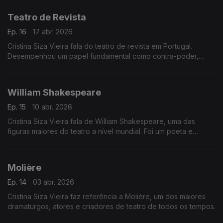
Teatro de Revista
Ep. 16
17 abr. 2026
Cristina Siza Vieira fala do teatro de revista em Portugal.
Desempenhou um papel fundamental como contra-poder,
utilizando o humor, a sátira e a crítica social para contornar a
censura e criticar o regime político.
William Shakespeare
Ep. 15
10 abr. 2026
Cristina Siza Vieira fala de William Shakespeare, uma das
figuras maiores do teatro a nível mundial. Foi um poeta e
dramaturgo inglês que viveu no século XVI, na Inglaterra.
Molière
Ep. 14
03 abr. 2026
Cristina Siza Vieira faz referência a Molière, um dos maiores
dramaturgos, atores e criadores de teatro de todos os tempos.