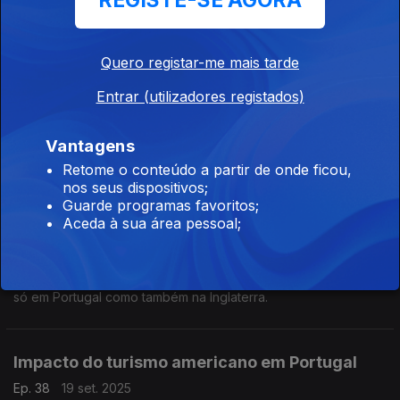
REGISTE-SE AGORA
Cristina Siza Vieira dá início à Rota dos Vinhos Verdes na
região entre Douro e Minho.
Quero registar-me mais tarde
Enoturismo
Entrar (utilizadores registados)
Ep. 40
03 out. 2025
Vantagens
Cristina Siza Vieira sobre enoturismo, 14 regiões vinícolas em
Portugal de Norte a Sul , Madeira e Açores e termas ligadas a
Retome o conteúdo a partir de onde ficou,
estas regiões.
nos seus dispositivos;
Guarde programas favoritos;
Aceda à sua área pessoal;
Vinhos
Ep. 39
26 set. 2025
Cristina Siza Vieira faz referência a vários tipos de vinho não
só em Portugal como também na Inglaterra.
Impacto do turismo americano em Portugal
Ep. 38
19 set. 2025