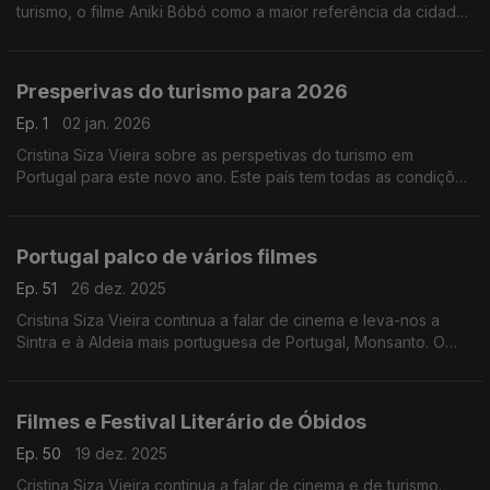
turismo, o filme Aniki Bóbó como a maior referência da cidade
do Porto e do cinema europeu. A Ribeira do Porto entre os
tesouros europeus e filmes
promocionais.
Presperivas do turismo para 2026
Ep. 1
02 jan. 2026
Cristina Siza Vieira sobre as perspetivas do turismo em
Portugal para este novo ano. Este país tem todas as condições
para liderar uma nova era do turismo europeu, mais inteligente,
inclusivo, sustentável e autêntico.
Portugal palco de vários filmes
Ep. 51
26 dez. 2025
Cristina Siza Vieira continua a falar de cinema e leva-nos a
Sintra e à Aldeia mais portuguesa de Portugal, Monsanto. O
audiovisual pode potenciar o turismo do interior mantendo a
sua identidade.
Filmes e Festival Literário de Óbidos
Ep. 50
19 dez. 2025
Cristina Siza Vieira continua a falar de cinema e de turismo.