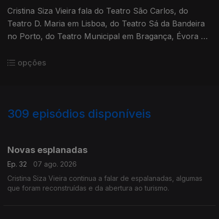
Cristina Siza Vieira fala do Teatro São Carlos, do
Teatro D. Maria em Lisboa, do Teatro Sá da Bandeira
no Porto, do Teatro Municipal em Bragança, Évora e
na Guarda.
opções
309
episódios disponíveis
926060
904813
889178
870134
844277
827212
817323
794777
770834
Novas esplanadas
Ep. 32
07 ago. 2026
Cristina Siza Vieira continua a falar de espalanadas, algumas
que foram reconstruídas e da abertura ao turismo.