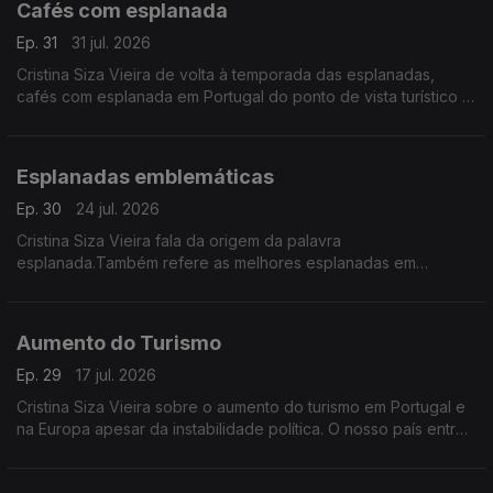
Cafés com esplanada
Ep. 31
31 jul. 2026
Cristina Siza Vieira de volta à temporada das esplanadas,
cafés com esplanada em Portugal do ponto de vista turístico e
durante todo o ano.
Esplanadas emblemáticas
Ep. 30
24 jul. 2026
Cristina Siza Vieira fala da origem da palavra
esplanada.Também refere as melhores esplanadas em
Portugal e noutos países e de uma lenda sobre o café.
Aumento do Turismo
Ep. 29
17 jul. 2026
Cristina Siza Vieira sobre o aumento do turismo em Portugal e
na Europa apesar da instabilidade política. O nosso país entre
os destinos mais procurados pelos europeus em 2026.