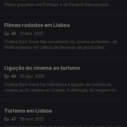
Filmes gravados em Portugal e do Festival Internacional
Literário de Óbidos.
Filmes rodados em Lisboa
Ep. 49
12 dez. 2025
Cristina Siza Vieira fala novamente do cinema ao turismo, de
filmes rodados em Lisboa de dezenas de produções
internacionais e da ligação do cinema à literatura.
Ligação do cinema ao turismo
Ep. 48
05 dez. 2025
Cristina Siza Vieira faz referência à ligação do turismo ao
cinema ou do cinema ao turismo. A utilização da imagem no
Casino Estoril e do Estoril para a realização do filme 007 de
James Bond.
Turismo em Lisboa
Ep. 47
28 nov. 2025