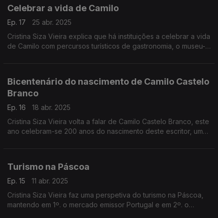
Celebrar a vida de Camilo
Ep. 17
25 abr. 2025
Cristina Siza Vieira explica que há instituições a celebrar a vida
de Camilo com percursos turísticos de gastronomia, o museu-
casa de Camilo, um cruzamento da vida de uma grande
referência literária do país com um percurso marcado
territorialmente.
Bicentenário do nascimento de Camilo Castelo
Branco
Ep. 16
18 abr. 2025
Cristina Siza Vieira volta a falar de Camilo Castelo Branco, este
ano celebram-se 200 anos do nascimento deste escritor, um
dos mais influentes autores da literatura portuguesa. Mestre do
romance e figura incontornável do século XIX.
Turismo na Páscoa
Ep. 15
11 abr. 2025
Cristina Siza Vieira faz uma perspetiva do turismo na Páscoa,
mantendo em 1º. o mercado emissor Portugal e em 2º. o
mercado espanhol, devido às tradições que nos aproximam.