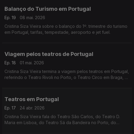
Balanço do Turismo em Portugal
Ep. 19
08 mai. 2026
Cristina Siza Vieira sobre o balanço do 1º. trimestre do turismo
em Portugal, tarifas, tempestade, aeroporto e jet fuel.
Viagem pelos teatros de Portugal
Ep. 18
01 mai. 2026
Cristina Siza Vieira termina a viagem pelos teatros em Portugal,
referindo o Teatro Rivoli no Porto, o Teatro Circo em Braga, o
Teatro Romano em Lisboa, o Teatro de Dança no Lumiar
encerrado para obras e a rede de cooperação entre cidades
e regiões.
Teatros em Portugal
Ep. 17
24 abr. 2026
Cristina Siza Vieira fala do Teatro São Carlos, do Teatro D.
Maria em Lisboa, do Teatro Sá da Bandeira no Porto, do
Teatro Municipal em Bragança, Évora e na Guarda.