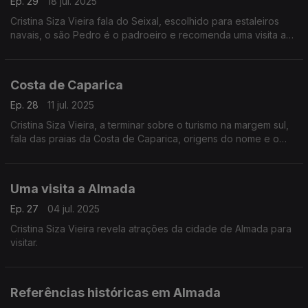
Ep. 29
18 jul. 2025
Cristina Siza Vieira fala do Seixal, escolhido para estaleiros
navais, o são Pedro é o padroeiro e recomenda uma visita ao
Ecomuseu.
Costa de Caparica
Ep. 28
11 jul. 2025
Cristina Siza Vieira, a terminar sobre o turismo na margem sul,
fala das praias da Costa de Caparica, origens do nome e o
que se pode visitar. Há vestígios da Casa da Coroa, símbolo
identitário desta zona, vários hotéis e várias atrações turísticas.
Uma visita a Almada
Ep. 27
04 jul. 2025
Cristina Siza Vieira revela atrações da cidade de Almada para
visitar.
Referências históricas em Almada