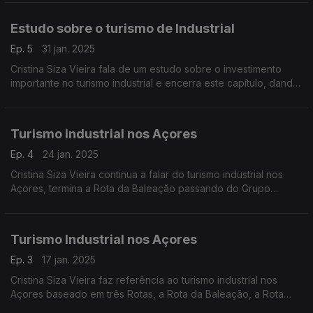
Estudo sobre o turismo de Industrial
Ep. 5
31 jan. 2025
Cristina Siza Vieira fala de um estudo sobre o investimento
importante no turismo industrial e encerra este capítulo, dando
referências no Porto, em Lisboa, em Faro, em Coimbra e nos
Açores.
Turismo industrial nos Açores
Ep. 4
24 jan. 2025
Cristina Siza Vieira continua a falar do turismo industrial nos
Açores, termina a Rota da Baleação passando do Grupo
Central para o Grupo Oriental. Também refere a Rota dos
Vulcões e a Rota das Vinhas em várias localidades.
Turismo Industrial nos Açores
Ep. 3
17 jan. 2025
Cristina Siza Vieira faz referência ao turismo industrial nos
Açores baseado em três Rotas, a Rota da Baleação, a Rota
dos Vulcões e a Rota das Vinhas. Fala concretamente da arte