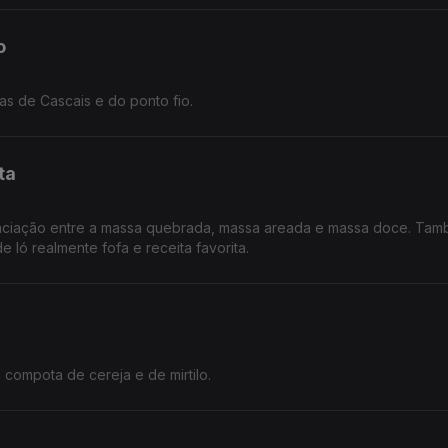
o
as de Cascais e do ponto fio.
ta
ntre a massa quebrada, massa areada e massa doce. Também
ló realmente fofa e receita favorita.
 compota de cereja e de mirtilo.