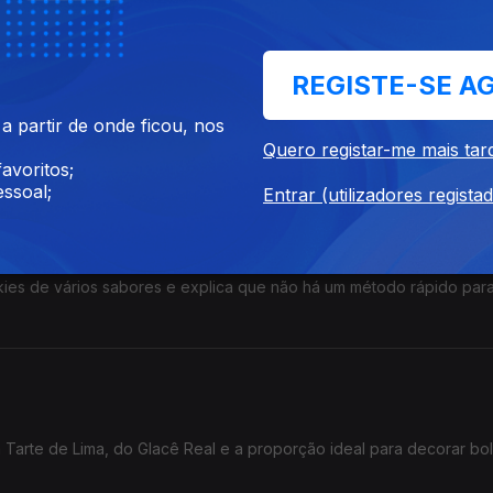
REGISTE-SE A
 partir de onde ficou, nos
l Folhas de Framboesas e dicas para manter as bolachas crocantes.
Quero registar-me mais tar
avoritos;
ssoal;
Entrar (utilizadores regista
kies de vários sabores e explica que não há um método rápido para
 Tarte de Lima, do Glacê Real e a proporção ideal para decorar bo