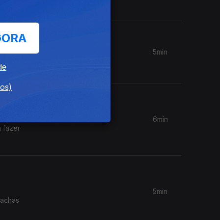
GORA
5min
de
dos)
6min
 fazer
5min
lachas