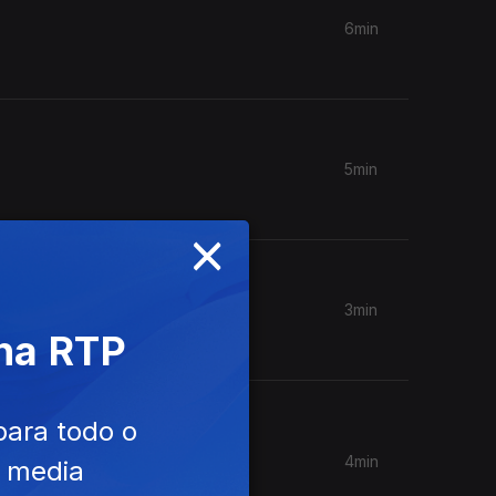
6min
5min
×
3min
 na RTP
issional.
para todo o
4min
e media
tura