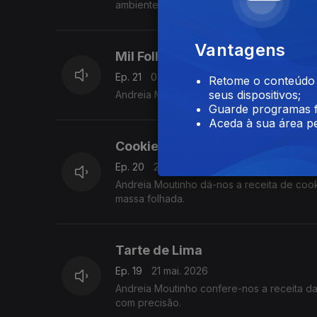
ambiente.
Vantagens
Mil Folhas de Framboesas
Ep. 21
04 jun. 2026
Retome o conteúdo a
seus dispositivos;
Andreia Moutinho tarz-nos a receita de Mi
Guarde programas f
Aceda à sua área pe
Cookies
Ep. 20
28 mai. 2026
Andreia Moutinho dá-nos a receita de coo
massa folhada.
Tarte de Lima
Ep. 19
21 mai. 2026
Andreia Moutinho confere-nos a receita da
com precisão.