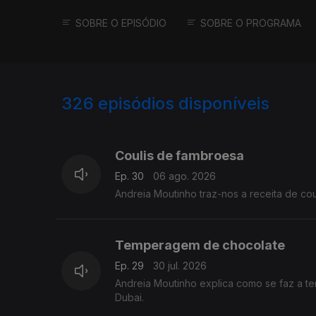
SOBRE O EPISÓDIO
SOBRE O PROGRAMA
326
episódios disponíveis
920896
900442
876111
Coulis de fambroesa
Ep. 30
06 ago. 2026
Andreia Moutinho traz-nos a receita de co
Temperagem de chocolate
Ep. 29
30 jul. 2026
Andreia Moutinho explica como se faz a 
Dubai.