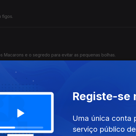
 figos.
os Macarons e o segredo para evitar as pequenas bolhas.
es
Registe-se
egos e alperces e esclarece se a pastelaria é mais técnica ou prof
Uma única conta 
serviço público d
soto de Chocolate e explica porque os ovos devem estar à tempera