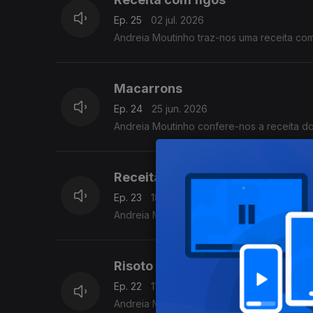
Ep. 25
02 jul. 2026
Andreia Moutinho traz-nos uma receita com
Macarrons
Ep. 24
25 jun. 2026
Andreia Moutinho confere-nos a receita d
Receita com pêssegos e alperc
Ep. 23
18 jun. 2026
Andreia Moutinho traz uma receita com pêss
Risoto de Chocolate
Ep. 22
11 jun. 2026
Andreia Moutinho traz-nos a receita de Ri