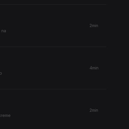
2min
a na
4min
do
2min
 creme