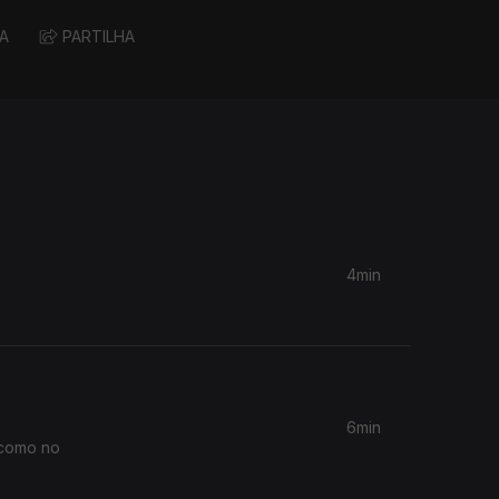
A
PARTILHA
4min
6min
scomo no