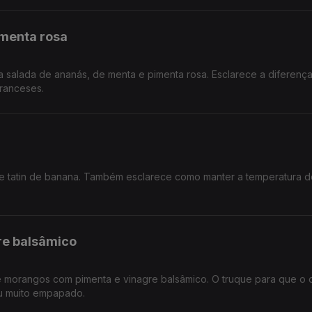
imenta rosa
a salada de ananás, de menta e pimenta rosa. Esclarece a diferenç
franceses.
rte tatin de banana. Também esclarece como manter a temperatura 
re balsâmico
e morangos com pimenta e vinagre balsâmico. O truque para que o
ou muito empapado.