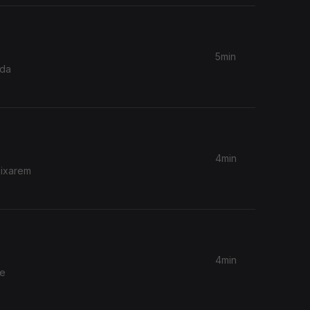
5min
 da
4min
aixarem
4min
de