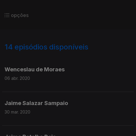
opções
14
episódios disponíveis
450869
448818
Wenceslau de Moraes
06 abr. 2020
Jaime Salazar Sampaio
30 mar. 2020