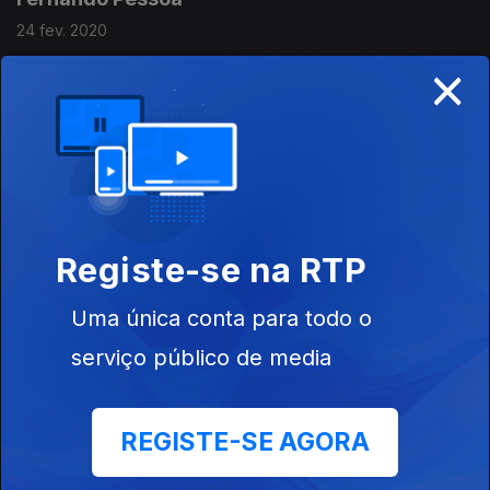
24 fev. 2020
×
Jorge de Sena
17 fev. 2020
Ramalho Ortigão
Registe-se na RTP
10 fev. 2020
Uma única conta para todo o
serviço público de media
Antero de Quental
03 fev. 2020
REGISTE-SE AGORA
Jaime Cortesão