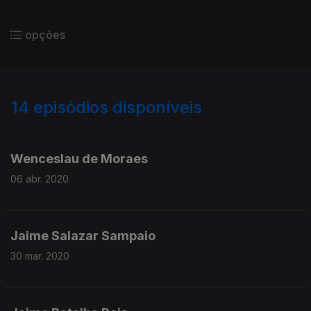
opções
14
episódios disponíveis
450869
448818
Wenceslau de Moraes
06 abr. 2020
Jaime Salazar Sampaio
30 mar. 2020