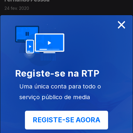
24 fev. 2020
×
Jorge de Sena
17 fev. 2020
Ramalho Ortigão
Registe-se na RTP
10 fev. 2020
Uma única conta para todo o
serviço público de media
Antero de Quental
03 fev. 2020
REGISTE-SE AGORA
Jaime Cortesão