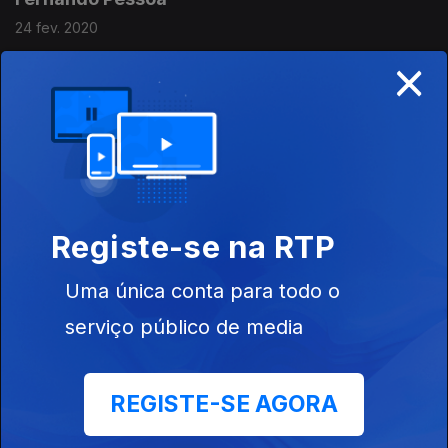
24 fev. 2020
×
Jorge de Sena
17 fev. 2020
Ramalho Ortigão
Registe-se na RTP
10 fev. 2020
Uma única conta para todo o
serviço público de media
Antero de Quental
03 fev. 2020
REGISTE-SE AGORA
Jaime Cortesão