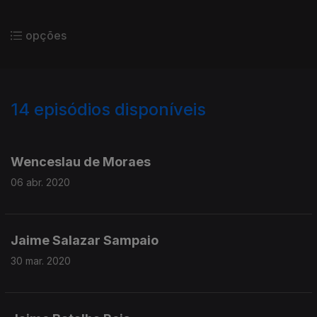
opções
14
episódios disponíveis
450869
448818
Wenceslau de Moraes
06 abr. 2020
Jaime Salazar Sampaio
30 mar. 2020