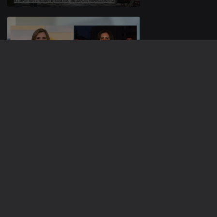
13 nov. 2020
12 nov. 2020
505164